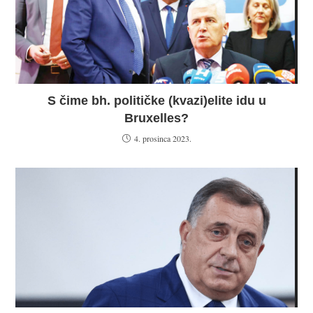
S čime bh. političke (kvazi)elite idu u
Bruxelles?
4. prosinca 2023.