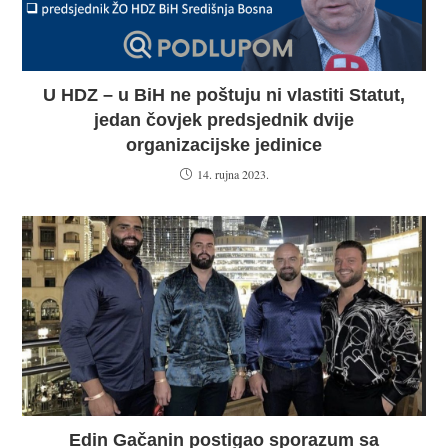
U HDZ – u BiH ne poštuju ni vlastiti Statut,
jedan čovjek predsjednik dvije
organizacijske jedinice
14. rujna 2023.
Edin Gačanin postigao sporazum sa