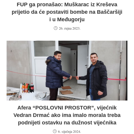
FUP ga pronašao: Muškarac iz Kreševa
prijetio da će postaviti bombe na Baščaršiji
i u Međugorju
26. rujna 2023.
Afera “POSLOVNI PROSTOR”, vijećnik
Vedran Drmać ako ima imalo morala treba
podnijeti ostavku na dužnost vijećnika
6. siječnja 2024.