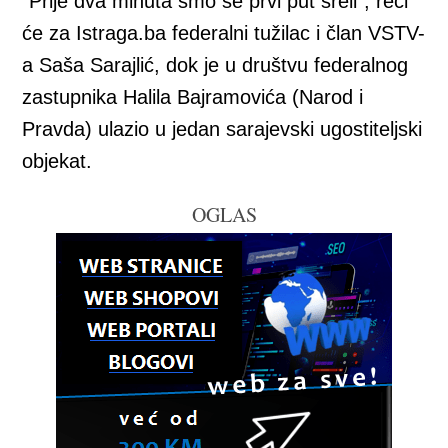
“Prije dva minuta smo se prvi put sreli”, reći
će za Istraga.ba federalni tužilac i član VSTV-
a Saša Sarajlić, dok je u društvu federalnog
zastupnika Halila Bajramovića (Narod i
Pravda) ulazio u jedan sarajevski ugostiteljski
objekat.
OGLAS