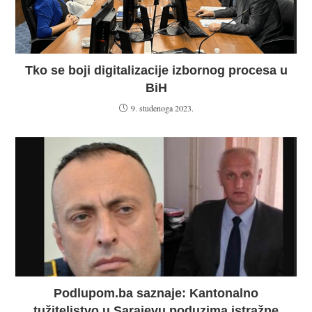
Tko se boji digitalizacije izbornog procesa u
BiH
9. studenoga 2023.
Podlupom.ba saznaje: Kantonalno
tužiteljstvo u Sarajevu poduzima istražne