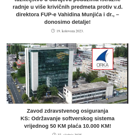
radnje u više krivičnih predmeta protiv v.d.
direktora FUP-e Vahidina Munjića i dr., –
donosimo detalje!
19. kolovoza 2023.
Zavod zdravstvenog osiguranja
KS: Održavanje softverskog sistema
vrijednog 50 KM plaća 10.000 KM!
27. siječnja 2025.