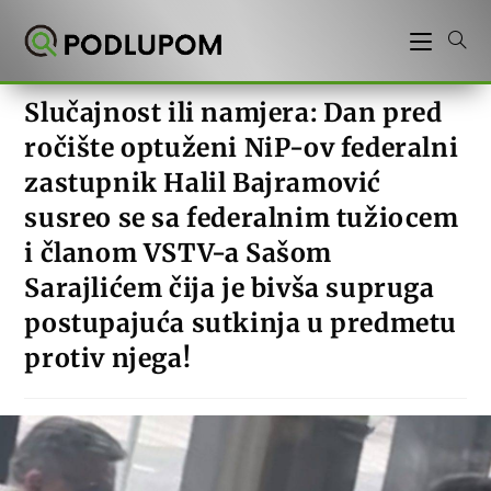
Preskoči
na
sadržaj
Slučajnost ili namjera: Dan pred
ročište optuženi NiP-ov federalni
zastupnik Halil Bajramović
susreo se sa federalnim tužiocem
i članom VSTV-a Sašom
Sarajlićem čija je bivša supruga
postupajuća sutkinja u predmetu
protiv njega!