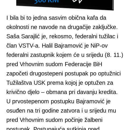
I bila bi to jedna sasvim obična kafa da
okolnosti ne navode na drugačije zaključke.
Saša Sarajlić je, rekosmo, federalni tužilac i
član VSTV-a. Halil Bajramović je NiP-ov
federalni zastupnik kojem će u srijedu (8. 11.)
pred Vrhovnim sudom Federacije BiH
započeti drugostepeni postupak po optužnici
Tužilaštva USK prema kojoj je optužen za
krivično djelo – obmana pri davanju kredita.
U prvostepenom postupku Bajramović je
osuđen na tri godine zatvora i u srijedu mu
pred Vrhovnim sudom počinje žalbeni
postupak. Postupajuća sutkinja pred