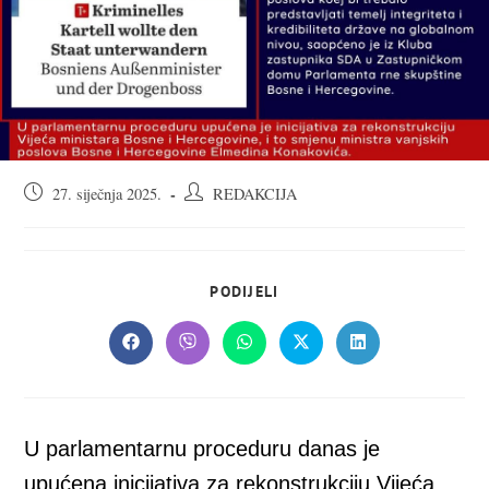
Objava
Autor
27. siječnja 2025.
REDAKCIJA
objavljena:
objave:
SHARE
PODIJELI
THIS
CONTENT
Opens
Opens
Opens
Opens
Opens
in
in
in
in
in
a
a
a
a
a
new
new
new
new
new
window
window
window
window
window
U parlamentarnu proceduru danas je
upućena inicijativa za rekonstrukciju Vijeća