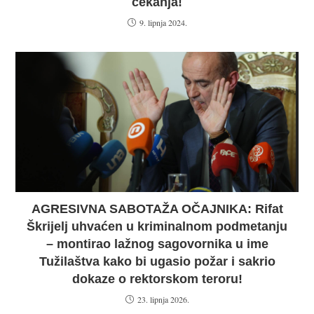
čekanja!
9. lipnja 2024.
AGRESIVNA SABOTAŽA OČAJNIKA: Rifat
Škrijelj uhvaćen u kriminalnom podmetanju
– montirao lažnog sagovornika u ime
Tužilaštva kako bi ugasio požar i sakrio
dokaze o rektorskom teroru!
23. lipnja 2026.