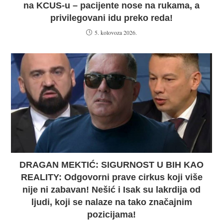
na KCUS-u – pacijente nose na rukama, a
privilegovani idu preko reda!
5. kolovoza 2026.
DRAGAN MEKTIĆ: SIGURNOST U BIH KAO
REALITY: Odgovorni prave cirkus koji više
nije ni zabavan! Nešić i Isak su lakrdija od
ljudi, koji se nalaze na tako značajnim
pozicijama!