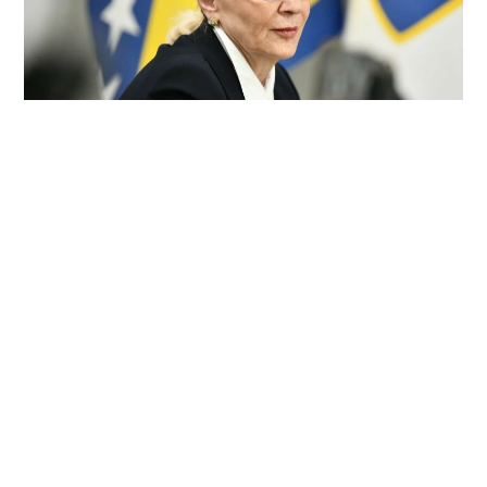
EKSKLUZIVNO | PRAVOSUDNI PREOKRET U SARAJEVU:
Kantonalni sud uvažio žalbu odvjetničkog tima prof.dr.
Sebije Izetbegović i ukinuo rješenje, kao i rješenje o
plaćanju troškova postupka!
4. kolovoza 2026.