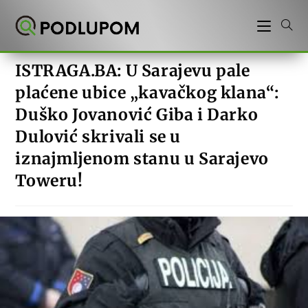
Preskoči
na
sadržaj
ISTRAGA.BA: U Sarajevu pale
plaćene ubice „kavačkog klana“:
Duško Jovanović Giba i Darko
Dulović skrivali se u
iznajmljenom stanu u Sarajevo
Toweru!