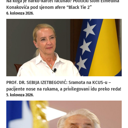
Na koga je narko-kartel računao? Politički slom Elmedina
Konakovića pod sjenom afere “Black Tie 2”
6. kolovoza 2026.
PROF. DR. SEBIJA IZETBEGOVIĆ: Sramota na KCUS-u –
pacijente nose na rukama, a privilegovani idu preko reda!
5. kolovoza 2026.