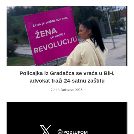
Policajka iz Gradačca se vraća u BiH,
advokat traži 24-satnu zaštitu
16. kolovoza 2023.