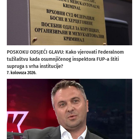
POSKOKU ODSJEĆI GLAVU: Kako vjerovati Federalnom
tužilaštvu kada osumnjičenog inspektora FUP-a štiti
supruga s vrha institucije?
7. kolovoza 2026.