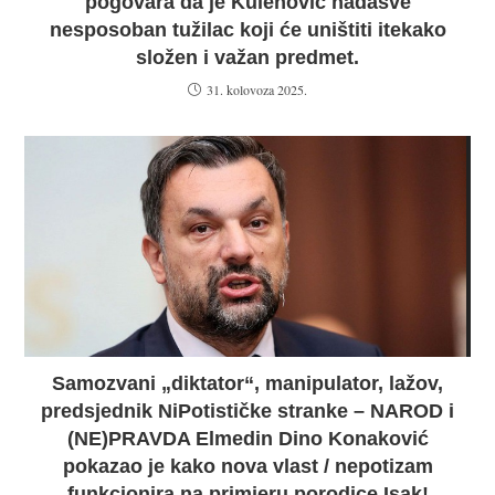
pogovara da je Kulenović nadasve
nesposoban tužilac koji će uništiti itekako
složen i važan predmet.
31. kolovoza 2025.
Samozvani „diktator“, manipulator, lažov,
predsjednik NiPotističke stranke – NAROD i
(NE)PRAVDA Elmedin Dino Konaković
pokazao je kako nova vlast / nepotizam
funkcionira na primjeru porodice Isak!