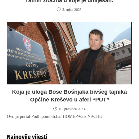
ratnih zločina u koje je umiješan.
5. rujna 2023.
Koja je uloga Bose Bošnjaka bivšeg tajnika
Općine Kreševo u aferi “PUT”
10. prosinca 2023.
Ovo je portal Podlupombih.ba. HOMEPAGE NACIJE!
Najnovije vijesti