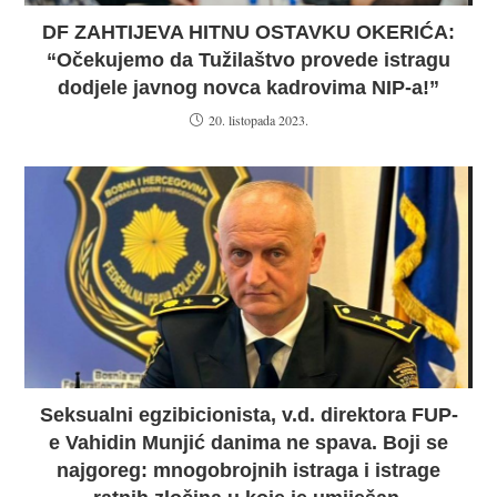
DF ZAHTIJEVA HITNU OSTAVKU OKERIĆA:
“Očekujemo da Tužilaštvo provede istragu
dodjele javnog novca kadrovima NIP-a!”
20. listopada 2023.
Seksualni egzibicionista, v.d. direktora FUP-
e Vahidin Munjić danima ne spava. Boji se
najgoreg: mnogobrojnih istraga i istrage