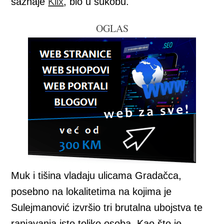
saznaje
Klix
, bio u sukobu.
OGLAS
Muk i tišina vladaju ulicama Gradačca,
posebno na lokalitetima na kojima je
Sulejmanović izvršio tri brutalna ubojstva te
ranjavanja isto toliko osoba. Kao što je