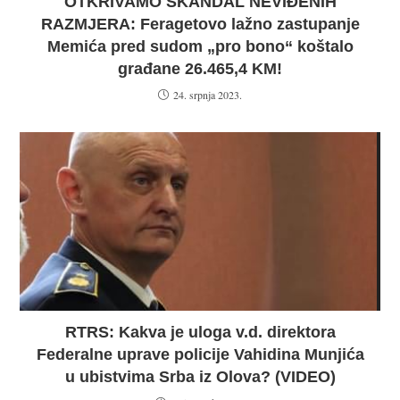
OTKRIVAMO SKANDAL NEVIĐENIH
RAZMJERA: Feragetovo lažno zastupanje
Memića pred sudom „pro bono“ koštalo
građane 26.465,4 KM!
24. srpnja 2023.
RTRS: Kakva je uloga v.d. direktora
Federalne uprave policije Vahidina Munjića
u ubistvima Srba iz Olova? (VIDEO)