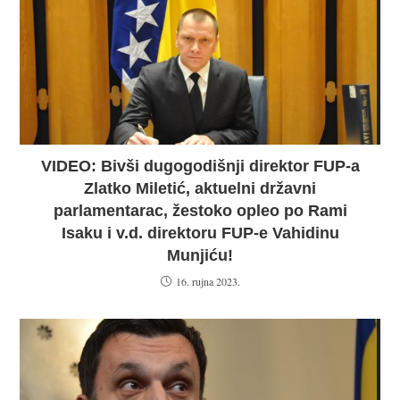
VIDEO: Bivši dugogodišnji direktor FUP-a
Zlatko Miletić, aktuelni državni
parlamentarac, žestoko opleo po Rami
Isaku i v.d. direktoru FUP-e Vahidinu
Munjiću!
16. rujna 2023.