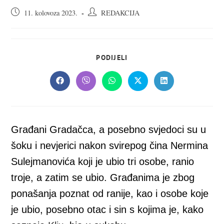
Objava
Autor
11. kolovoza 2023.
REDAKCIJA
objavljena:
objave:
SHARE
PODIJELI
THIS
CONTENT
Opens
Opens
Opens
Opens
Opens
in
in
in
in
in
a
a
a
a
a
new
new
new
new
new
window
window
window
window
window
Građani Gradačca, a posebno svjedoci su u
šoku i nevjerici nakon svirepog čina Nermina
Sulejmanovića koji je ubio tri osobe, ranio
troje, a zatim se ubio. Građanima je zbog
ponašanja poznat od ranije, kao i osobe koje
je ubio, posebno otac i sin s kojima je, kako