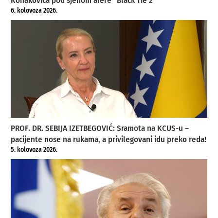
Konakovića pod sjenom afere “Black Tie 2”
6. kolovoza 2026.
PROF. DR. SEBIJA IZETBEGOVIĆ: Sramota na KCUS-u –
pacijente nose na rukama, a privilegovani idu preko reda!
5. kolovoza 2026.