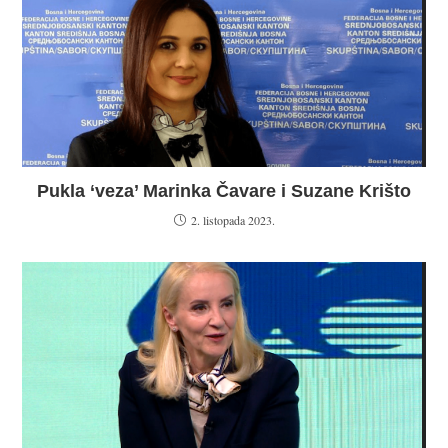
Pukla ‘veza’ Marinka Čavare i Suzane Krišto
2. listopada 2023.