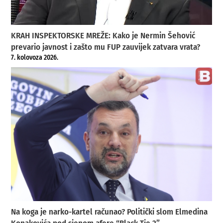
KRAH INSPEKTORSKE MREŽE: Kako je Nermin Šehović
prevario javnost i zašto mu FUP zauvijek zatvara vrata?
7. kolovoza 2026.
Na koga je narko-kartel računao? Politički slom Elmedina