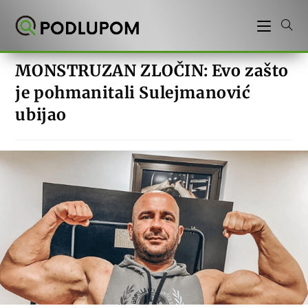
Preskoči
na
sadržaj
MONSTRUZAN ZLOČIN: Evo zašto
je pohmanitali Sulejmanović
ubijao