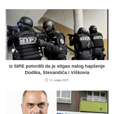
Iz SIPE potvrdili da je stigao nalog hapšenje
Dodika, Stevandića i Viškovia
12. ožujka 2025.