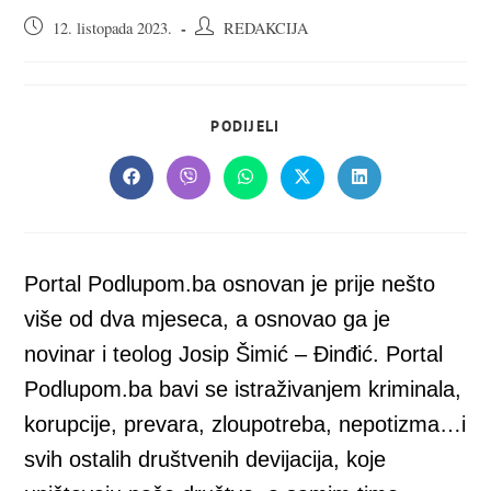
Objava
Autor
12. listopada 2023.
REDAKCIJA
objavljena:
objave:
SHARE
PODIJELI
THIS
CONTENT
Opens
Opens
Opens
Opens
Opens
in
in
in
in
in
a
a
a
a
a
new
new
new
new
new
window
window
window
window
window
Portal Podlupom.ba osnovan je prije nešto
više od dva mjeseca, a osnovao ga je
novinar i teolog Josip Šimić – Đinđić. Portal
Podlupom.ba bavi se istraživanjem kriminala,
korupcije, prevara, zloupotreba, nepotizma…i
svih ostalih društvenih devijacija, koje