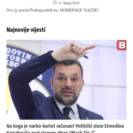
11. lipnja 2024.
Ovo je portal Podlupombih.ba. HOMEPAGE NACIJE!
Najnovije vijesti
Na koga je narko-kartel računao? Politički slom Elmedina
Konakovića pod sjenom afere “Black Tie 2”