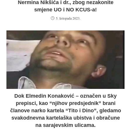
Nermina Nikšića i dr., zbog nezakonite
smjene UO i NO KCUS-a!
5. listopada 2023.
Dok Elmedin Konaković – označen u Sky
prepisci, kao “njihov predsjednik” brani
članove narko kartela “Tito i Dino”, gledamo
svakodnevna kartelaška ubistva i obračune
na sarajevskim ulicama.