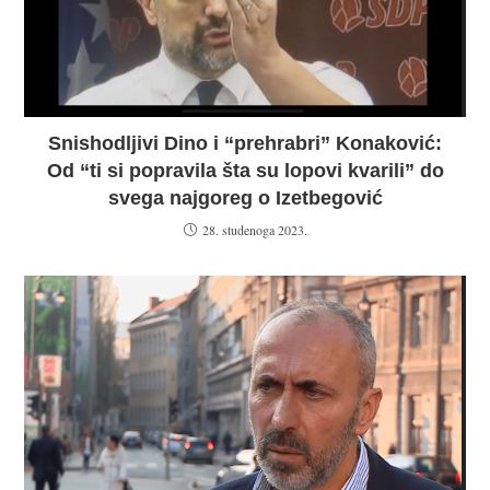
Snishodljivi Dino i “prehrabri” Konaković:
Od “ti si popravila šta su lopovi kvarili” do
svega najgoreg o Izetbegović
28. studenoga 2023.