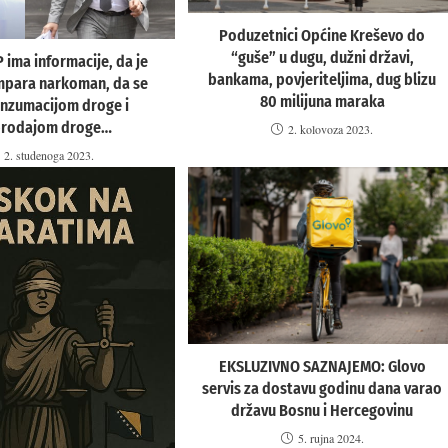
Poduzetnici Općine Kreševo do
“guše” u dugu, dužni državi,
 ima informacije, da je
bankama, povjeriteljima, dug blizu
mpara narkoman, da se
80 milijuna maraka
onzumacijom droge i
prodajom droge…
2. kolovoza 2023.
2. studenoga 2023.
EKSLUZIVNO SAZNAJEMO: Glovo
servis za dostavu godinu dana varao
državu Bosnu i Hercegovinu
5. rujna 2024.