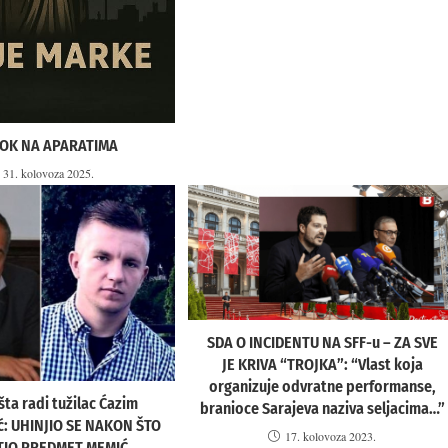
OK NA APARATIMA
31. kolovoza 2025.
SDA O INCIDENTU NA SFF-u – ZA SVE
JE KRIVA “TROJKA”: “Vlast koja
organizuje odvratne performanse,
 šta radi tužilac Ćazim
branioce Sarajeva naziva seljacima…”
ć: UHINJIO SE NAKON ŠTO
17. kolovoza 2023.
ŠTIO PREDMET MEMIĆ.