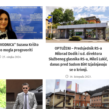
ODNICA” Suzana Krišto
OPTUŽENI – Predsjednik RS-a
ro mogla progovoriti
Milorad Dodik i v.d. direktora
25. ožujka 2024.
Službenog glasnika RS-a, Miloš Lukić,
danas pred Sudom BiH! Izjašnjavaju
se o krivnji.
16. listopada 2023.