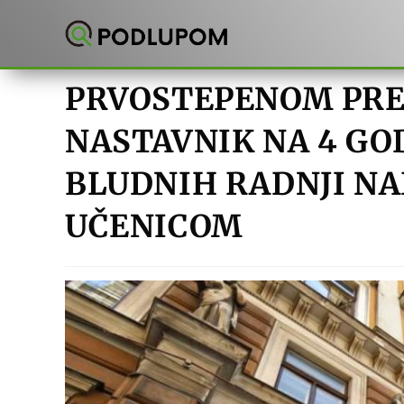
Preskoči
na
sadržaj
PRVOSTEPENOM PR
NASTAVNIK NA 4 GO
BLUDNIH RADNJI N
UČENICOM