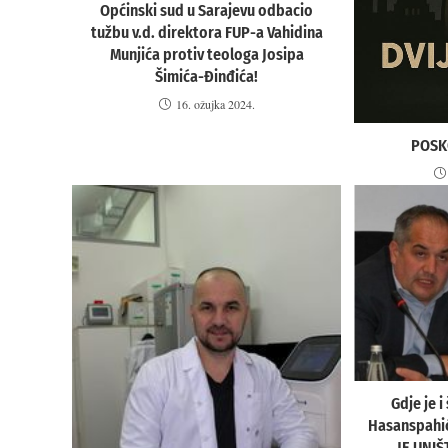
Općinski sud u Sarajevu odbacio
tužbu v.d. direktora FUP-a Vahidina
Munjića protiv teologa Josipa
Šimića-Đinđića!
16. ožujka 2024.
POSK
Gdje je i
Hasanspahi
JE UNI