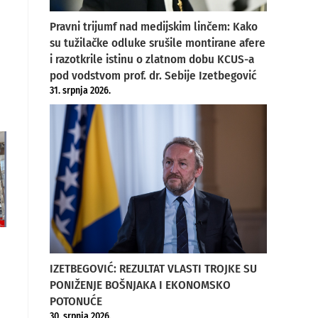
Pravni trijumf nad medijskim linčem: Kako
su tužilačke odluke srušile montirane afere
i razotkrile istinu o zlatnom dobu KCUS-a
pod vodstvom prof. dr. Sebije Izetbegović
31. srpnja 2026.
IZETBEGOVIĆ: REZULTAT VLASTI TROJKE SU
PONIŽENJE BOŠNJAKA I EKONOMSKO
POTONUĆE
30. srpnja 2026.