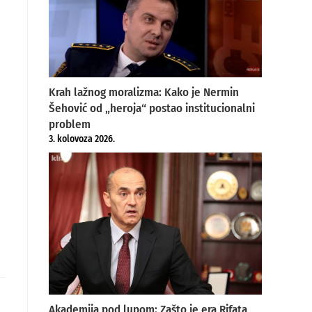
Krah lažnog moralizma: Kako je Nermin
Šehović od „heroja“ postao institucionalni
problem
3. kolovoza 2026.
Akademija pod lupom: Zašto je era Rifata