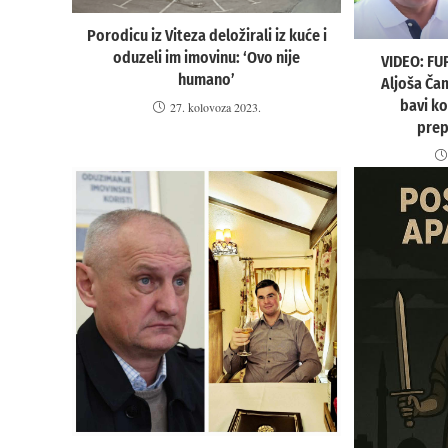
Porodicu iz Viteza deložirali iz kuće i
oduzeli im imovinu: ‘Ovo nije
VIDEO: FUP
humano’
Aljoša Ča
bavi k
27. kolovoza 2023.
pre