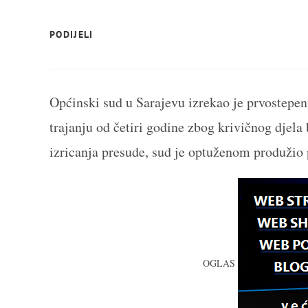
SHARE
PODIJELI
THIS
CONTENT
Općinski sud u Sarajevu izrekao je prvostepe
trajanju od četiri godine zbog krivičnog djela
izricanja presude, sud je optuženom produžio
OGLAS