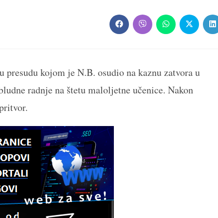
Opens
Opens
Opens
Opens
O
in
in
in
in
in
a
a
a
a
a
new
new
new
new
n
window
window
window
window
w
nu presudu kojom je N.B. osudio na kaznu zatvora u
 bludne radnje na štetu maloljetne učenice. Nakon
 pritvor.