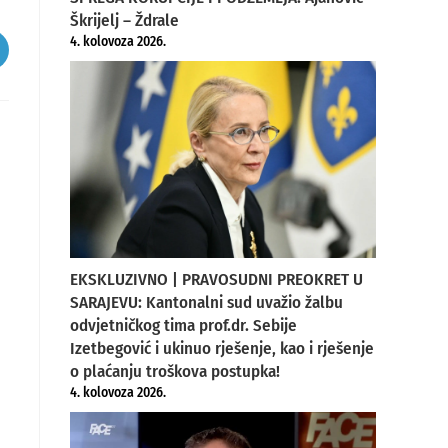
Škrijelj – Ždrale
4. kolovoza 2026.
pens
ew
indow
EKSKLUZIVNO | PRAVOSUDNI PREOKRET U
SARAJEVU: Kantonalni sud uvažio žalbu
odvjetničkog tima prof.dr. Sebije
Izetbegović i ukinuo rješenje, kao i rješenje
o plaćanju troškova postupka!
4. kolovoza 2026.