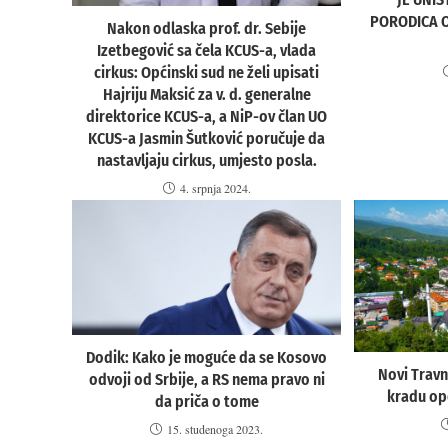
PORODICA 
Nakon odlaska prof. dr. Sebije
Izetbegović sa čela KCUS-a, vlada
cirkus: Općinski sud ne želi upisati
Hajriju Maksić za v. d. generalne
direktorice KCUS-a, a NiP-ov član UO
KCUS-a Jasmin Šutković poručuje da
nastavljaju cirkus, umjesto posla.
4. srpnja 2024.
Dodik: Kako je moguće da se Kosovo
Novi Travn
odvoji od Srbije, a RS nema pravo ni
kradu op
da priča o tome
15. studenoga 2023.