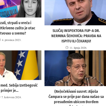
zali, strpali u vreću i
Otkriveno zašto je otac
SLUČAJ INSPEKTORA FUP-A DR.
stvovao u svemu?
NERMINA ŠEHOVIĆA: PRAVDA NA
4. prosinca 2023.
ISPITU ILI ČEKANJU!
11. lipnja 2026.
i. med. Sebija Izetbegović
primjer je…
(Ne)očekivani susret: Aljoša
Čampara se prije par dana našao sa
7. kolovoza 2024.
presuđenim ubicom Đorđem