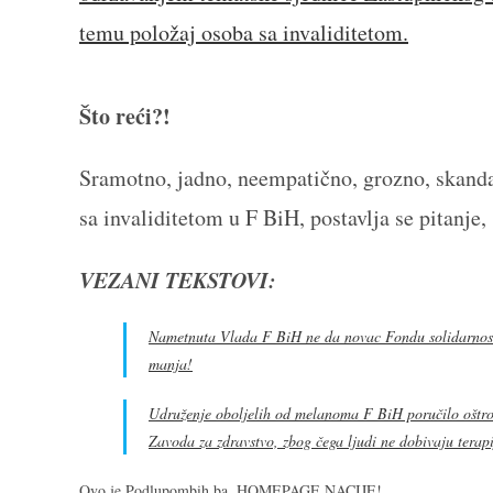
temu položaj osoba sa invaliditetom.
Što reći?!
Sramotno, jadno, neempatično, grozno, skand
sa invaliditetom u F BiH, postavlja se pitanje,
VEZANI TEKSTOVI:
Nametnuta Vlada F BiH ne da novac Fondu solidarnosti:
manja!
Udruženje oboljelih od melanoma F BiH poručilo oštro
Zavoda za zdravstvo, zbog čega ljudi ne dobivaju terap
Ovo je Podlupombih.ba. HOMEPAGE NACIJE!