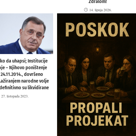
Ždralom!
14. lipnja 2026.
ko da uhapsi; Institucije
je – Njihovo poništenje
 24.11.2014., dovršeno
 Lažiranjem narodne volje
 definitivno su likvidirane
27. listopada 2023.