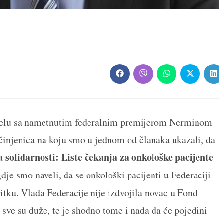
Opens
Opens
Opens
Opens
O
in
in
in
in
in
a
a
a
a
a
new
new
new
new
n
window
window
window
window
w
 čelu sa nametnutim federalnim premijerom Nerminom
 činjenica na koju smo u jednom od članaka ukazali, da
olidarnosti: Liste čekanja za onkološke pacijente
gdje smo naveli, da se onkološki pacijenti u Federaciji
itku. Vlada Federacije nije izdvojila novac u Fond
a sve su duže, te je shodno tome i nada da će pojedini