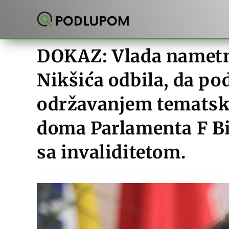
Preskoči
na
sadržaj
DOKAZ: Vlada nametn
Nikšića odbila, da po
održavanjem tematsk
doma Parlamenta F Bi
sa invaliditetom.