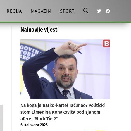
REGIJA
MAGAZIN
SPORT
Toggle
Najnovije vijesti
website
search
Na koga je narko-kartel računao? Politički
slom Elmedina Konakovića pod sjenom
afere “Black Tie 2”
6. kolovoza 2026.