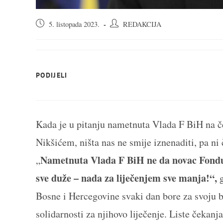
Objava
Autor
5. listopada 2023.
REDAKCIJA
objavljena:
objave:
SHARE
PODIJELI
THIS
CONTENT
Kada je u pitanju nametnuta Vlada F BiH na
Nikšićem, ništa nas ne smije iznenaditi, pa ni
Nametnuta Vlada F BiH ne da novac Fondu s
„
sve duže – nada za liječenjem sve manja!“,
Bosne i Hercegovine svaki dan bore za svoju b
solidarnosti za njihovo liječenje. Liste čekanj