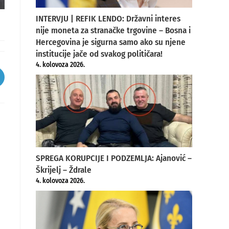
INTERVJU | REFIK LENDO: Državni interes
nije moneta za stranačke trgovine – Bosna i
Hercegovina je sigurna samo ako su njene
institucije jače od svakog političara!
4. kolovoza 2026.
pens
ew
indow
SPREGA KORUPCIJE I PODZEMLJA: Ajanović –
Škrijelj – Ždrale
4. kolovoza 2026.