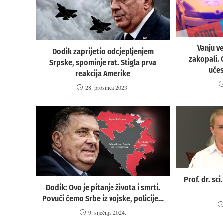
Vanju ve
Dodik zaprijetio odcjepljenjem
zakopali. 
Srpske, spominje rat. Stigla prva
uče
reakcija Amerike
28. prosinca 2023.
Prof. dr. sc
Dodik: Ovo je pitanje života i smrti.
Povući ćemo Srbe iz vojske, policije…
9. siječnja 2024.