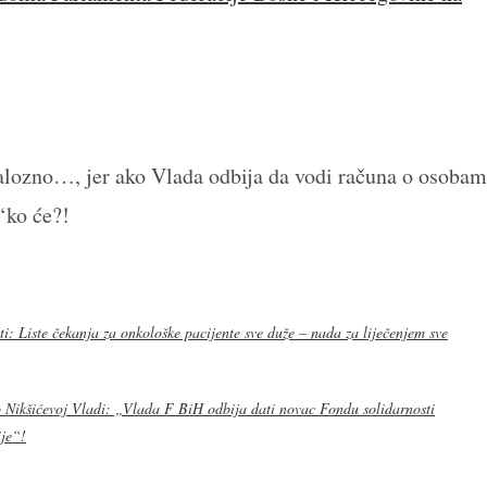
alozno…, jer ako Vlada odbija da vodi računa o osoba
 ‘ko će?!
 Liste čekanja za onkološke pacijente sve duže – nada za liječenjem sve
 Nikšićevoj Vladi: „Vlada F BiH odbija dati novac Fondu solidarnosti
ije“!