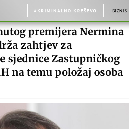
#KRIMINALNO KREŠEVO
BIZNIS
utog premijera Nermina
drža zahtjev za
e sjednice Zastupničkog
H na temu položaj osoba