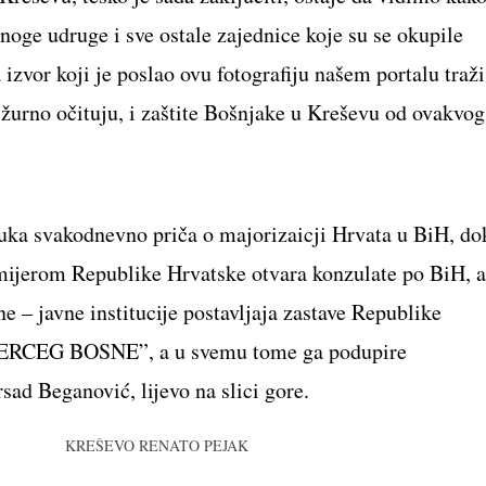
mnoge udruge i sve ostale zajednice koje su se okupile
izvor koji je poslao ovu fotografiju našem portalu traži
 žurno očituju, i zaštite Bošnjake u Kreševu od ovakvog
ruka svakodnevno priča o majorizaicji Hrvata u BiH, do
mijerom Republike Hrvatske otvara konzulate po BiH, a
 – javne institucije postavljaja zastave Republike
 “HERCEG BOSNE”, a u svemu tome ga podupire
ad Beganović, lijevo na slici gore.