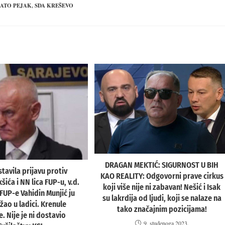
ATO PEJAK
,
SDA KREŠEVO
DRAGAN MEKTIĆ: SIGURNOST U BIH
tavila prijavu protiv
KAO REALITY: Odgovorni prave cirkus
ića i NN lica FUP-u, v.d.
koji više nije ni zabavan! Nešić i Isak
FUP-e Vahidin Munjić ju
su lakrdija od ljudi, koji se nalaze na
ržao u ladici. Krenule
tako značajnim pozicijama!
. Nije je ni dostavio
9. studenoga 2023.