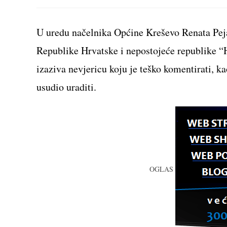
THIS
CONTENT
U uredu načelnika Općine Kreševo Renata Pejak
Republike Hrvatske i nepostojeće republike “H
izaziva nevjericu koju je teško komentirati, ka
usudio uraditi.
OGLAS