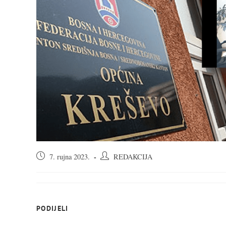
Objava
Autor
7. rujna 2023.
REDAKCIJA
objavljena:
objave:
SHARE
PODIJELI