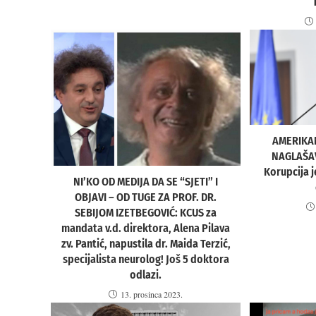
AMERIKA
NAGLAŠAV
Korupcija j
NI’KO OD MEDIJA DA SE “SJETI” I
OBJAVI – OD TUGE ZA PROF. DR.
SEBIJOM IZETBEGOVIĆ: KCUS za
mandata v.d. direktora, Alena Pilava
zv. Pantić, napustila dr. Maida Terzić,
specijalista neurolog! Još 5 doktora
odlazi.
13. prosinca 2023.