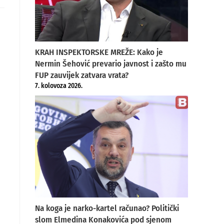
ew
indow
KRAH INSPEKTORSKE MREŽE: Kako je
Nermin Šehović prevario javnost i zašto mu
FUP zauvijek zatvara vrata?
7. kolovoza 2026.
Na koga je narko-kartel računao? Politički
slom Elmedina Konakovića pod sjenom