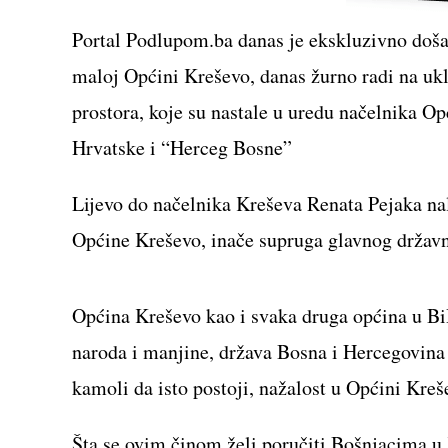
Portal Podlupom.ba danas je ekskluzivno došao
maloj Općini Kreševo, danas žurno radi na uklan
prostora, koje su nastale u uredu načelnika Op
Hrvatske i “Herceg Bosne”
Lijevo do načelnika Kreševa Renata Pejaka nal
Općine Kreševo, inače supruga glavnog državn
Općina Kreševo kao i svaka druga općina u BiH j
naroda i manjine, država Bosna i Hercegovina j
kamoli da isto postoji, nažalost u Općini Kreš
Šta se ovim činom želi poručiti Bošnjacima u K