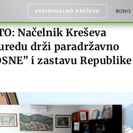
#KRIMINALNO KREŠEVO
BIZNIS
: Načelnik Kreševa
uredu drži paradržavno
SNE” i zastavu Republike