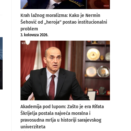
Krah lažnog moralizma: Kako je Nermin
Šehović od „heroja“ postao institucionalni
problem
3. kolovoza 2026.
Akademija pod lupom: Zašto je era Rifata
Škrijelja postala najveća moralna i
pravosudna mrlja u historiji sarajevskog
univerziteta