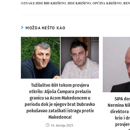
OZNAKE:
HDZ BIH KREŠEVO
,
HDZ KREŠEVO
,
OPĆINA KREŠEVO
,
REN
MOŽDA NEŠTO KAO
Tužilaštvo BiH tokom provjera
otkrilo: Aljoša Čampara prelazio
granicu sa Acom Makedoncem u
SIPA dos
periodu dok je njegov brat Dubravko
Nermina Nikš
pokušavao zataškati istragu protiv
direktora 
Makedonca!
krio i d
provjere
16. travnja 2025.