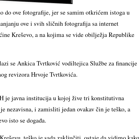
 do ove fotografije, jer se samim otkrićem istoga u
janju ove i svih sličnih fotografija sa internet
ćine Kreševo, a na kojima se vide obilježja Republike
azi se Ankica Tvrtković vodiltejica Službe za financije
og revizora Hrvoje Tvrtkovića.
e javna institucija u kojoj žive tri konstitutivna
e nezavisna, i zamisliti jedan ovakav čin je teško, a
evo isto se događa.
reševu, teško je sada zaključiti, ostaje da vidimo kak