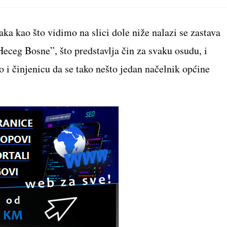
new
new
new
new
n
window
window
window
window
w
a kao što vidimo na slici dole niže nalazi se zastava
eceg Bosne”, što predstavlja čin za svaku osudu, i
o i činjenicu da se tako nešto jedan načelnik općine