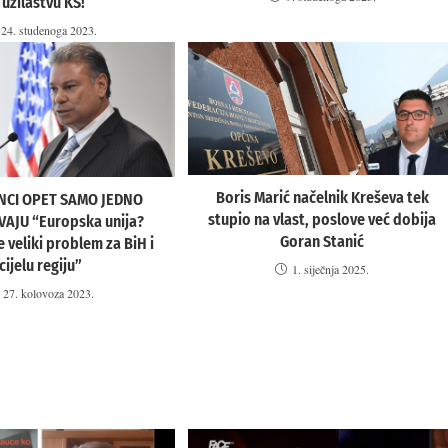
Tužilaštvu KS!
24. studenoga 2023.
Boris Marić načelnik Kreševa tek
NCI OPET SAMO JEDNO
stupio na vlast, poslove već dobija
AJU “Europska unija?
Goran Stanić
e veliki problem za BiH i
cijelu regiju”
1. siječnja 2025.
27. kolovoza 2023.