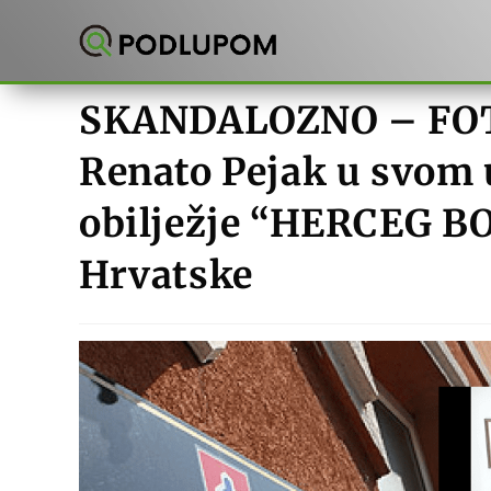
Preskoči
na
sadržaj
SKANDALOZNO – FOTO
Renato Pejak u svom 
obilježje “HERCEG BO
Hrvatske