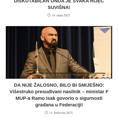
DISKUTABILAN ONDA JE SVAKA RIJEČ
SUVIŠNA!
19. rujna 2023.
DA NIJE ŽALOSNO, BILO BI SMIJEŠNO:
Višestruko presuđivani nasilnik – ministar F
MUP-a Ramo Isak govorio o sigurnosti
građana u Federaciji!
13. kolovoza 2023.