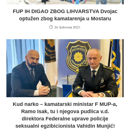
FUP IH DIGAO ZBOG LIHVARSTVA Dvojac
optužen zbog kamatarenja u Mostaru
24. kolovoza 2023.
Kud narko – kamatarski ministar F MUP-a,
Ramo Isak, tu i njegova pudlica v.d.
direktora Federalne uprave policije
seksualni egzibicionista Vahidin Munjić!