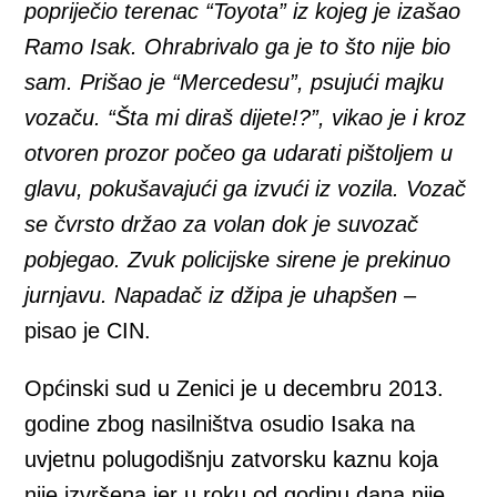
popriječio terenac “Toyota” iz kojeg je izašao
Ramo Isak. Ohrabrivalo ga je to što nije bio
sam. Prišao je “Mercedesu”, psujući majku
vozaču. “Šta mi diraš dijete!?”, vikao je i kroz
otvoren prozor počeo ga udarati pištoljem u
glavu, pokušavajući ga izvući iz vozila. Vozač
se čvrsto držao za volan dok je suvozač
pobjegao. Zvuk policijske sirene je prekinuo
jurnjavu. Napadač iz džipa je uhapšen
–
pisao je CIN.
Općinski sud u Zenici je u decembru 2013.
godine zbog nasilništva osudio Isaka na
uvjetnu polugodišnju zatvorsku kaznu koja
nije izvršena jer u roku od godinu dana nije