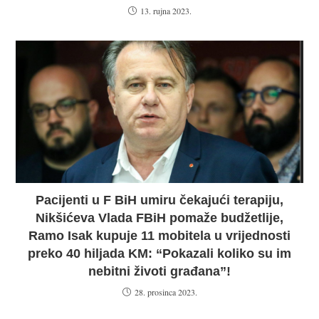
13. rujna 2023.
Pacijenti u F BiH umiru čekajući terapiju,
Nikšićeva Vlada FBiH pomaže budžetlije,
Ramo Isak kupuje 11 mobitela u vrijednosti
preko 40 hiljada KM: “Pokazali koliko su im
nebitni životi građana”!
28. prosinca 2023.