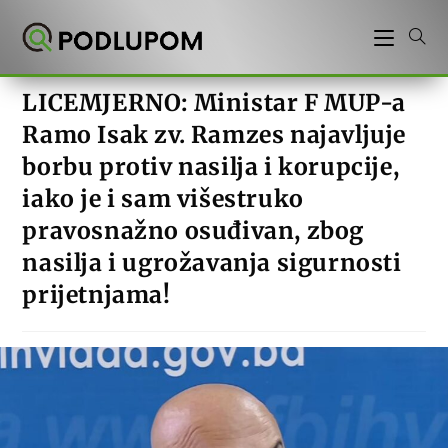
Preskoči
na
sadržaj
LICEMJERNO: Ministar F MUP-a
Ramo Isak zv. Ramzes najavljuje
borbu protiv nasilja i korupcije,
iako je i sam višestruko
pravosnažno osuđivan, zbog
nasilja i ugrožavanja sigurnosti
prijetnjama!