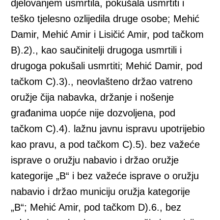
djelovanjem usmrtila, pokušala usmrtiti i
teško tjelesno ozlijedila druge osobe; Mehić
Damir, Mehić Amir i Lisičić Amir, pod tačkom
B).2)., kao saučinitelji drugoga usmrtili i
drugoga pokušali usmrtiti; Mehić Damir, pod
tačkom C).3)., neovlašteno držao vatreno
oružje čija nabavka, držanje i nošenje
građanima uopće nije dozvoljena, pod
tačkom C).4). lažnu javnu ispravu upotrijebio
kao pravu, a pod tačkom C).5). bez važeće
isprave o oružju nabavio i držao oružje
kategorije „B“ i bez važeće isprave o oružju
nabavio i držao municiju oružja kategorije
„B“; Mehić Amir, pod tačkom D).6., bez