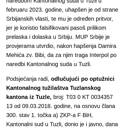
naredbom Kantonalnog suda u Tuzli u
februaru 2023. godine, uhapšen je od strane
Srbijanskih vlasti, te mu je određen pritvor,
jer je koristio falsifikovani pasoš prilikom
prelaska i dolaska u Srbiju. MUP Srbije je
provjerama utvrdio, nakon hapšenja Damira
Mehića zv. Bibi, da za njim traga Interpol po
naredbi Kantonalnog suda u Tuzli.
Podsjećanja radi,
odlučujući po optužnici
Kantonalnog tužilaštva Tuzlanskog
kantona iz Tuzle,
broj: T03 0 KT 0034357
13 od 09.03.2018. godine, na osnovu člana
300. stav 1. točka a) ZKP-a F BiH,
Kantonalni sud u Tuzli, donio je i javno, dana