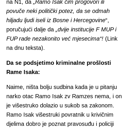
na N1, da
„Ramo Isak čim progovori ili
povuče neki politički potez, da se odmah
hiljadu ljudi iseli iz Bosne i Hercegovine
“,
poručujući dalje da
„dvije institucije F MUP i
FUP rade nezakonito već mjesecima“!
(Link
na dnu teksta).
Da se podsjetimo kriminalne prošlosti
Rame Isaka:
Naime, ništa bolju sudbina kada je u pitanju
narko otac Ramo Isak zv Ramzes nema, i on
je višestruko dolazio u sukob sa zakonom.
Ramo Isak višestruki povratnik u krivičnim
djelima dobro je poznat pravosuđu i policiji