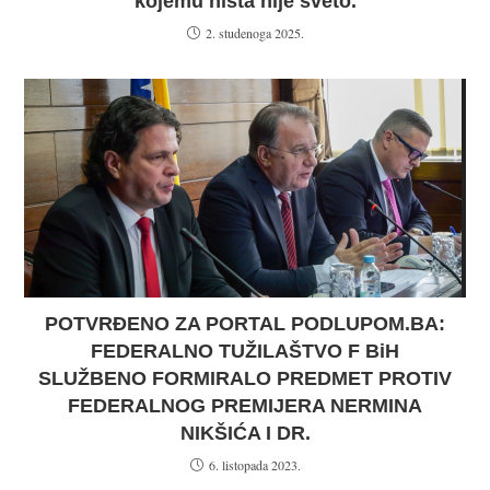
kojemu ništa nije sveto.
2. studenoga 2025.
POTVRĐENO ZA PORTAL PODLUPOM.BA:
FEDERALNO TUŽILAŠTVO F BiH
SLUŽBENO FORMIRALO PREDMET PROTIV
FEDERALNOG PREMIJERA NERMINA
NIKŠIĆA I DR.
6. listopada 2023.