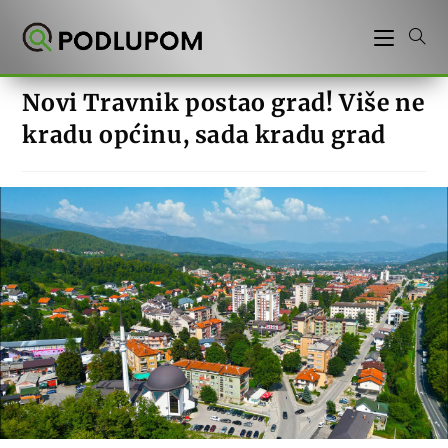
Preskoči
na
sadržaj
Novi Travnik postao grad! Više ne
kradu općinu, sada kradu grad