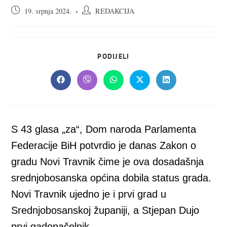
Objava
Autor
19. srpnja 2024.
REDAKCIJA
objavljena:
objave:
SHARE
PODIJELI
THIS
CONTENT
Opens
Opens
Opens
Opens
Opens
in
in
in
in
in
a
a
a
a
a
new
new
new
new
new
window
window
window
window
window
S 43 glasa „za“, Dom naroda Parlamenta
Federacije BiH potvrdio je danas Zakon o
gradu Novi Travnik čime je ova dosadašnja
srednjobosanska općina dobila status grada.
Novi Travnik ujedno je i prvi grad u
Srednjobosanskoj županiji, a Stjepan Dujo
prvi gadonačelnik.