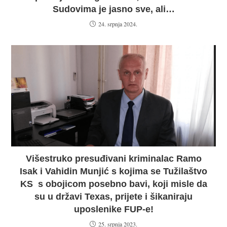
Sudovima je jasno sve, ali…
24. srpnja 2024.
Višestruko presuđivani kriminalac Ramo
Isak i Vahidin Munjić s kojima se Tužilaštvo
KS s obojicom posebno bavi, koji misle da
su u državi Texas, prijete i šikaniraju
uposlenike FUP-e!
25. srpnja 2023.