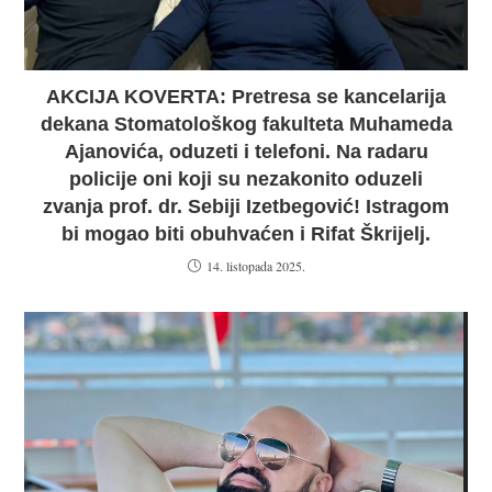
AKCIJA KOVERTA: Pretresa se kancelarija
dekana Stomatološkog fakulteta Muhameda
Ajanovića, oduzeti i telefoni. Na radaru
policije oni koji su nezakonito oduzeli
zvanja prof. dr. Sebiji Izetbegović! Istragom
bi mogao biti obuhvaćen i Rifat Škrijelj.
14. listopada 2025.