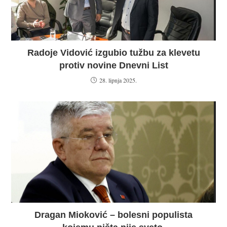
Radoje Vidović izgubio tužbu za klevetu
protiv novine Dnevni List
28. lipnja 2025.
Dragan Mioković – bolesni populista