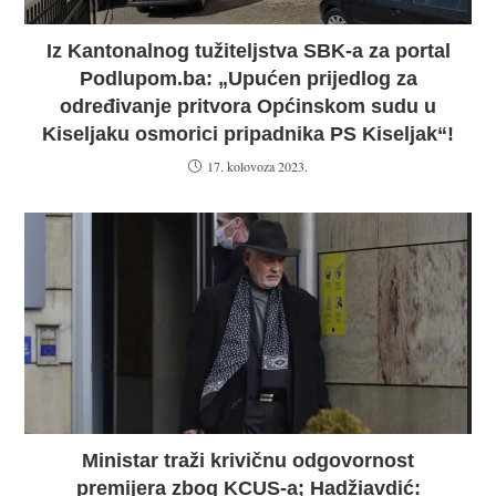
Iz Kantonalnog tužiteljstva SBK-a za portal
Podlupom.ba: „Upućen prijedlog za
određivanje pritvora Općinskom sudu u
Kiseljaku osmorici pripadnika PS Kiseljak“!
17. kolovoza 2023.
Ministar traži krivičnu odgovornost
premijera zbog KCUS-a; Hadžiavdić: