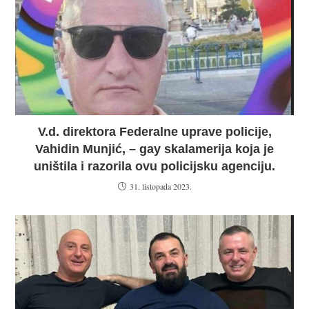
V.d. direktora Federalne uprave policije,
Vahidin Munjić, – gay skalamerija koja je
uništila i razorila ovu policijsku agenciju.
31. listopada 2023.