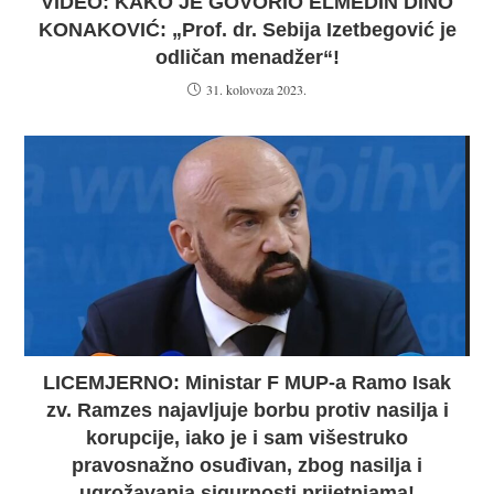
VIDEO: KAKO JE GOVORIO ELMEDIN DINO
KONAKOVIĆ: „Prof. dr. Sebija Izetbegović je
odličan menadžer“!
31. kolovoza 2023.
LICEMJERNO: Ministar F MUP-a Ramo Isak
zv. Ramzes najavljuje borbu protiv nasilja i
korupcije, iako je i sam višestruko
pravosnažno osuđivan, zbog nasilja i
ugrožavanja sigurnosti prijetnjama!