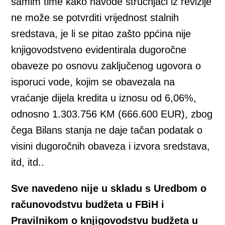
samim time kako navode stručnjaci iz revizije
ne može se potvrditi vrijednost stalnih
sredstava, je li se pitao zašto ppćina nije
knjigovodstveno evidentirala dugoročne
obaveze po osnovu zaključenog ugovora o
isporuci vode, kojim se obavezala na
vraćanje dijela kredita u iznosu od 6,06%,
odnosno 1.303.756 KM (666.600 EUR), zbog
čega Bilans stanja ne daje tačan podatak o
visini dugoročnih obaveza i izvora sredstava,
itd, itd..
Sve navedeno nije u skladu s Uredbom o
računovodstvu budžeta u FBiH i
Pravilnikom o knjigovodstvu budžeta u