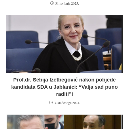
31. svibnja 2025.
Prof.dr. Sebija Izetbegović nakon pobjede
kandidata SDA u Jablanici: “Valja sad puno
raditi”!
3. studenoga 2024.