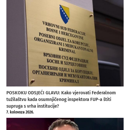
POSKOKU ODSJEĆI GLAVU: Kako vjerovati Federalnom
tužilaštvu kada osumnjičenog inspektora FUP-a štiti
supruga s vrha institucije?
7. kolovoza 2026.