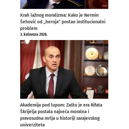
Krah lažnog moralizma: Kako je Nermin
Šehović od „heroja“ postao institucionalni
problem
3. kolovoza 2026.
Akademija pod lupom: Zašto je era Rifata
Škrijelja postala najveća moralna i
pravosudna mrlja u historiji sarajevskog
univerziteta