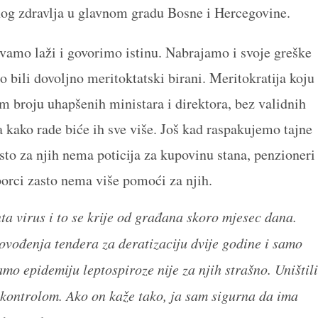
vnog zdravlja u glavnom gradu Bosne i Hercegovine.
mo laži i govorimo istinu. Nabrajamo i svoje greške
 bili dovoljno meritoktatski birani. Meritokratija koju
m broju uhapšenih ministara i direktora, bez validnih
 a kako rade biće ih sve više. Još kad raspakujemo tajne
sto za njih nema poticija za kupovinu stana, penzioneri
borci zasto nema više pomoći za njih.
ta virus i to se krije od građana skoro mjesec dana.
vođenja tendera za deratizaciju dvije godine i samo
amo epidemiju leptospiroze nije za njih strašno. Uništili
 kontrolom. Ako on kaže tako, ja sam sigurna da ima