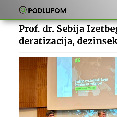
Preskoči
na
sadržaj
Prof. dr. Sebija Izetb
deratizacija, dezinse