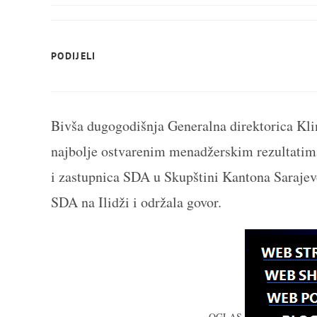
SHARE
PODIJELI
THIS
CONTENT
Bivša dugogodišnja Generalna direktorica Kli
najbolje ostvarenim menadžerskim rezultatima
i zastupnica SDA u Skupštini Kantona Sarajevo,
SDA na Ilidži i održala govor.
OGLAS