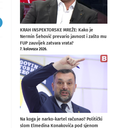
pens
KRAH INSPEKTORSKE MREŽE: Kako je
ew
Nermin Šehović prevario javnost i zašto mu
indow
FUP zauvijek zatvara vrata?
7. kolovoza 2026.
”
Na koga je narko-kartel računao? Politički
slom Elmedina Konakovića pod sjenom