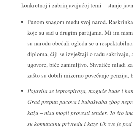
konkretnoj i zabrinjavajućoj temi – stanje ja
Punom snagom među svoj narod. Raskrinkava
koje su sad u drugim partijama. Mi im nismo
su narodu obećali ogleda se u respektabilno
diploma, čiji se izvještaji o radu sakrivaju,
ugovore, biće zanimljivo. Shvatiće mladi za
zašto su dobili mizerno povećanje penzija, 
Pojavila se leptospiroza, moguće bude i han
Grad prepun pacova i bubašvaba zbog nepro
kažu – nisu mogli provesti tender. To što im
su komunalnu privredu i kaze Uk sve je pod