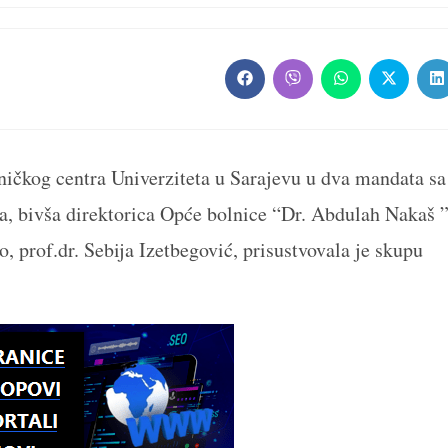
Opens
Opens
Opens
Opens
O
in
in
in
in
in
a
a
a
a
a
new
new
new
new
n
window
window
window
window
w
ničkog centra Univerziteta u Sarajevu u dva mandata sa
, bivša direktorica Opće bolnice “Dr. Abdulah Nakaš 
 prof.dr. Sebija Izetbegović, prisustvovala je skupu