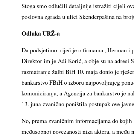
Stoga smo odlučili detaljnije istražiti cijeli o
poslovna zgrada u ulici Skenderpašina na broju
Odluka URŽ-a
Da podsjetimo, riječ je o firmama „Herman i p
Direktor im je Adi Korić, a obje su na adresi
razmatranje žalbi BiH 10. maja donio je rješe
bankarstvo FBiH o izboru najpovoljnijeg ponu
komuniciranja, a Agencija za bankarstvo je n
13. juna zvanično poništila postupak ove javn
No, prema zvaničnim informacijama do kojih s
međusobnoj povezanosti niza aktera, a među 