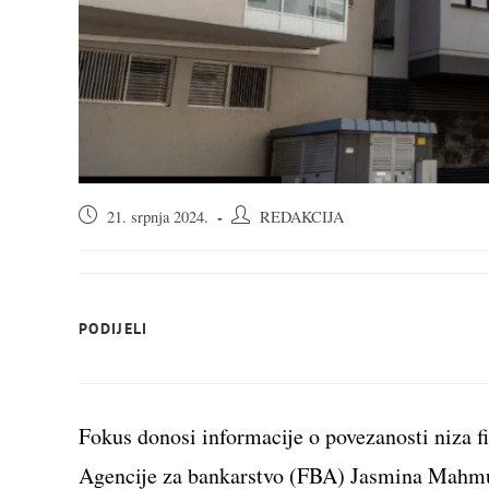
Objava
Autor
21. srpnja 2024.
REDAKCIJA
objavljena:
objave:
SHARE
PODIJELI
THIS
CONTENT
Fokus donosi informacije o povezanosti niza 
Agencije za bankarstvo (FBA) Jasmina Mahmuzić