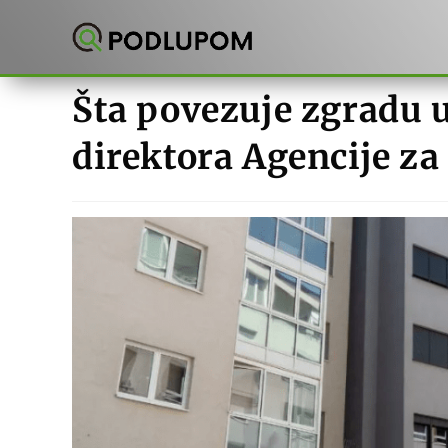
Preskoči
na
sadržaj
Šta povezuje zgradu u
direktora Agencije z