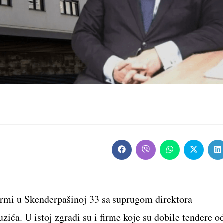
Opens
Opens
Opens
Opens
O
in
in
in
in
in
a
a
a
a
a
new
new
new
new
n
window
window
window
window
w
firmi u Skenderpašinoj 33 sa suprugom direktora
a. U istoj zgradi su i firme koje su dobile tendere o