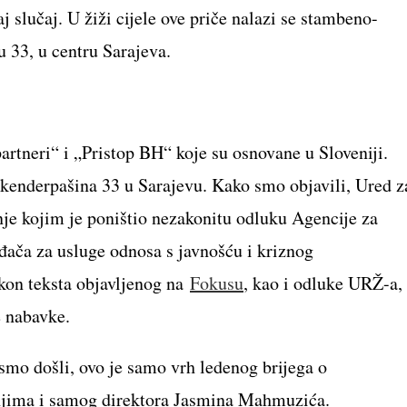
vaj slučaj. U žiži cijele ove priče nalazi se stambeno-
 33, u centru Sarajeva.
artneri“ i „Pristop BH“ koje su osnovane u Sloveniji.
 Skenderpašina 33 u Sarajevu. Kako smo objavili, Ured z
nje kojim je poništio nezakonitu odluku Agencije za
đača za usluge odnosa s javnošću i kriznog
akon teksta objavljenog na
Fokusu
, kao i odluke URŽ-a,
e nabavke.
mo došli, ovo je samo vrh ledenog brijega o
njima i samog direktora Jasmina Mahmuzića.