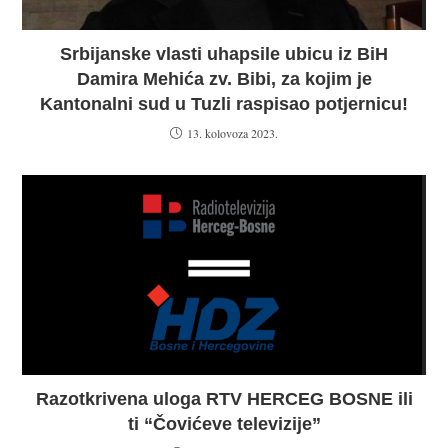
Srbijanske vlasti uhapsile ubicu iz BiH
Damira Mehića zv. Bibi, za kojim je
Kantonalni sud u Tuzli raspisao potjernicu!
13. kolovoza 2023.
Razotkrivena uloga RTV HERCEG BOSNE ili
ti “Čovićeve televizije”