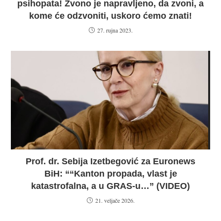
psihopata! Zvono je napravljeno, da zvoni, a
kome će odzvoniti, uskoro ćemo znati!
27. rujna 2023.
Prof. dr. Sebija Izetbegović za Euronews
BiH: ““Kanton propada, vlast je
katastrofalna, a u GRAS-u…” (VIDEO)
21. veljače 2026.