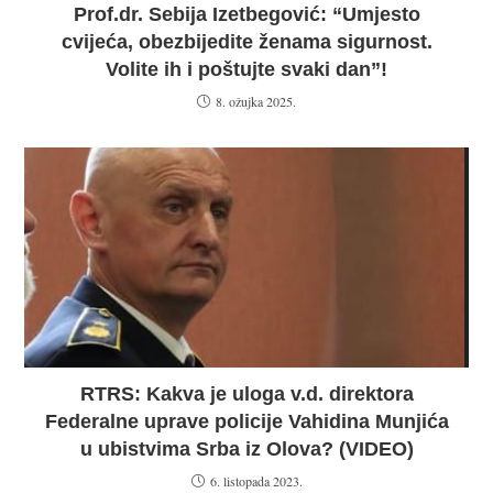
Prof.dr. Sebija Izetbegović: “Umjesto
cvijeća, obezbijedite ženama sigurnost.
Volite ih i poštujte svaki dan”!
8. ožujka 2025.
RTRS: Kakva je uloga v.d. direktora
Federalne uprave policije Vahidina Munjića
u ubistvima Srba iz Olova? (VIDEO)
6. listopada 2023.