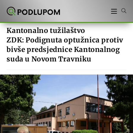
Preskoči
na
sadržaj
Kantonalno tužilaštvo
ZDK: Podignuta optužnica protiv
bivše predsjednice Kantonalnog
suda u Novom Travniku