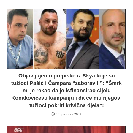
Objavljujemo prepiske iz Skya koje su
tužioci Pašić i Čampara “zaboravili”: “Šmrk
mi je rekao da je isfinansirao cijelu
Konakovićevu kampanju i da će mu njegovi
tužioci pokriti krivična djela”!
12. prosinca 2023.