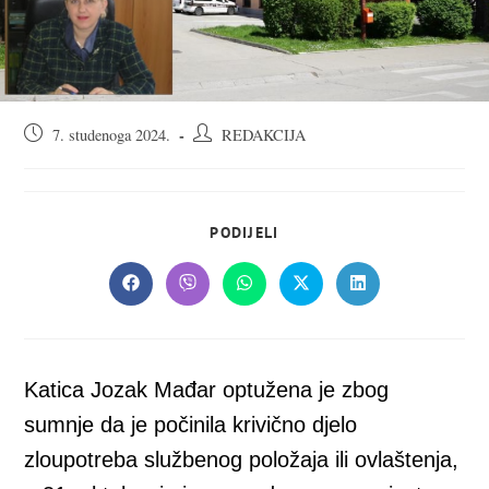
Objava
Autor
7. studenoga 2024.
REDAKCIJA
objavljena:
objave:
SHARE
PODIJELI
THIS
CONTENT
Opens
Opens
Opens
Opens
Opens
in
in
in
in
in
a
a
a
a
a
new
new
new
new
new
window
window
window
window
window
Katica Jozak Mađar optužena je zbog
sumnje da je počinila krivično djelo
zloupotreba službenog položaja ili ovlaštenja,