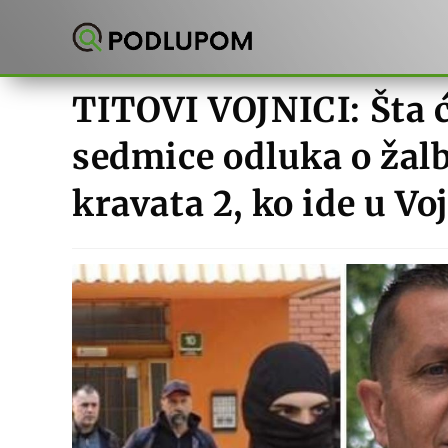
Preskoči
na
sadržaj
TITOVI VOJNICI: Šta ć
sedmice odluka o žal
kravata 2, ko ide u Vo