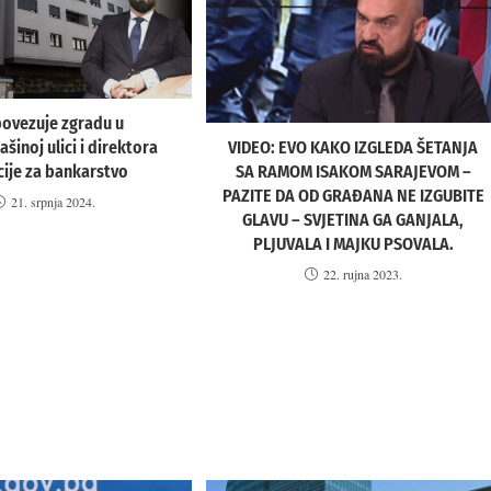
povezuje zgradu u
šinoj ulici i direktora
VIDEO: EVO KAKO IZGLEDA ŠETANJA
ije za bankarstvo
SA RAMOM ISAKOM SARAJEVOM –
PAZITE DA OD GRAĐANA NE IZGUBITE
21. srpnja 2024.
GLAVU – SVJETINA GA GANJALA,
PLJUVALA I MAJKU PSOVALA.
22. rujna 2023.