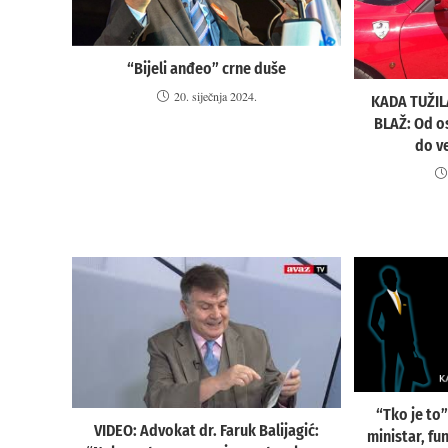
“Bijeli anđeo” crne duše
20. siječnja 2024.
KADA TUŽI
BLAŽ: Od o
do v
“Tko je to”
VIDEO: Advokat dr. Faruk Balijagić:
ministar, fu