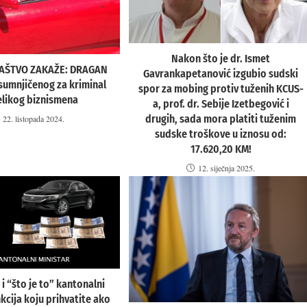
Nakon što je dr. Ismet
LAŠTVO ZAKAŽE: DRAGAN
Gavrankapetanović izgubio sudski
sumnjičenog za kriminal
spor za mobing protiv tuženih KCUS-
elikog biznismena
a, prof. dr. Sebije Izetbegović i
drugih, sada mora platiti tuženim
22. listopada 2024.
sudske troškove u iznosu od:
17.620,20 KM!
12. siječnja 2025.
 i “što je to” kantonalni
nkcija koju prihvatite ako