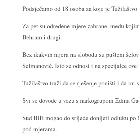
Podsjećamo od 18 osoba za koje je Tužilaštvo tr
Za pet su određene mjere zabrane, među kojim
Behram i drugi.
Bez ikakvih mjera na slobodu su pušteni šefo
Selmanović. Isto se odnosi i na specijalce ove 
Tužilaštvo traži da se rješenje poništi i da im s
Svi se dovode u vezu s narkogrupom Edina Gač
Sud BiH mogao do srijede donijeti odluku po ž
pod mjerama.