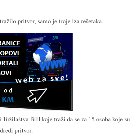
a
a
a
a
a
new
new
new
new
n
window
window
window
window
w
ažilo pritvor, samo je troje iza rešetaka.
 Tužilaštva BiH koje traži da se za 15 osoba koje su
dredi pritvor.