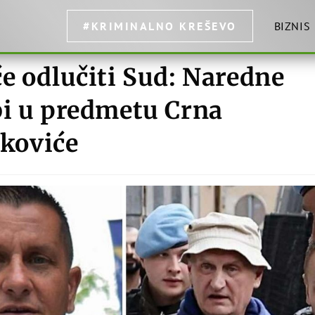
#KRIMINALNO KREŠEVO
BIZNIS
e odlučiti Sud: Naredne
bi u predmetu Crna
jkoviće