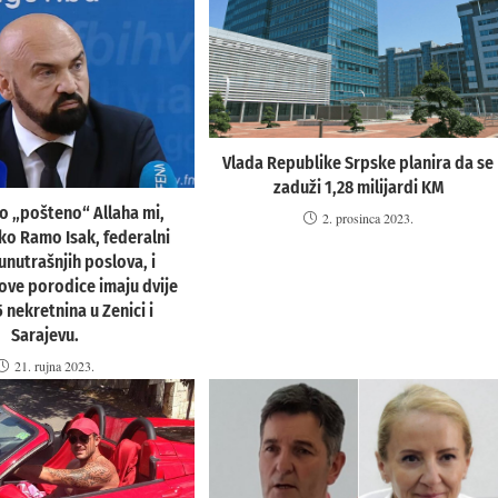
Vlada Republike Srpske planira da se
zaduži 1,28 milijardi KM
o „pošteno“ Allaha mi,
2. prosinca 2023.
ko Ramo Isak, federalni
unutrašnjih poslova, i
gove porodice imaju dvije
5 nekretnina u Zenici i
Sarajevu.
21. rujna 2023.