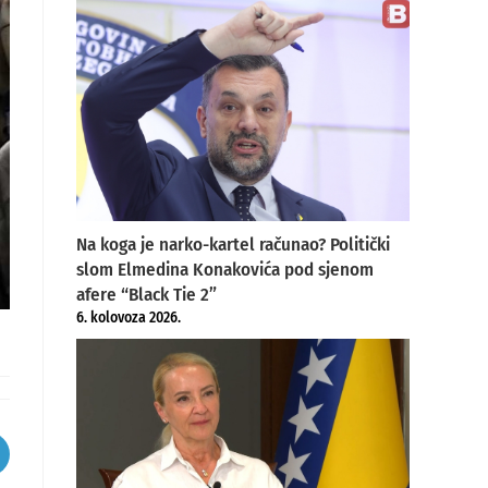
Na koga je narko-kartel računao? Politički
slom Elmedina Konakovića pod sjenom
afere “Black Tie 2”
6. kolovoza 2026.
pens