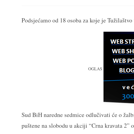
THIS
CONTENT
Podsjećamo od 18 osoba za koje je Tužilaštvo tr
OGLAS
Sud BiH naredne sedmice odlučivati će o žalbi
puštene na slobodu u akciji “Crna kravata 2” o