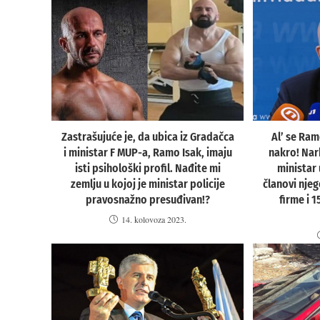
Zastrašujuće je, da ubica iz Gradačca
Al’ se Ram
i ministar F MUP-a, Ramo Isak, imaju
nakro! Nar
isti psihološki profil. Nađite mi
ministar 
zemlju u kojoj je ministar policije
članovi nje
pravosnažno presuđivan!?
firme i 1
14. kolovoza 2023.