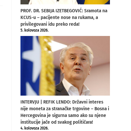
ew
indow
PROF. DR. SEBIJA IZETBEGOVIĆ: Sramota na
KCUS-u – pacijente nose na rukama, a
privilegovani idu preko reda!
5. kolovoza 2026.
INTERVJU | REFIK LENDO: Državni interes
nije moneta za stranačke trgovine – Bosna i
Hercegovina je sigurna samo ako su njene
institucije jače od svakog političara!
4. kolovoza 2026.