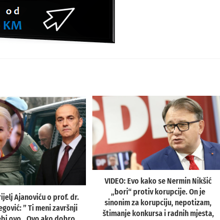
VIDEO: Evo kako se Nermin Nikšić
„bori“ protiv korupcije. On je
jelj Ajanoviću o prof. dr.
sinonim za korupciju, nepotizam,
egović: ” Ti meni završnji
štimanje konkursa i radnih mjesta,
 tebi ovo…Ovo ako dobro