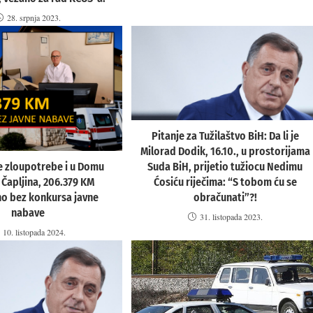
28. srpnja 2023.
Pitanje za Tužilaštvo BiH: Da li je
Milorad Dodik, 16.10., u prostorijama
Suda BiH, prijetio tužiocu Nedimu
e zloupotrebe i u Domu
Ćosiću riječima: “S tobom ću se
 Čapljina, 206.379 KM
obračunati”?!
no bez konkursa javne
nabave
31. listopada 2023.
10. listopada 2024.