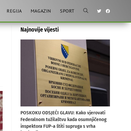
REGIJA
MAGAZIN
SPORT
Toggle
Najnovije vijesti
website
search
POSKOKU ODSJEĆI GLAVU: Kako vjerovati
Federalnom tužilaštvu kada osumnjičenog
inspektora FUP-a štiti supruga s vrha