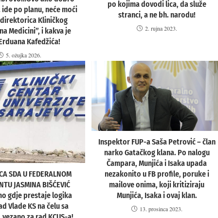
po kojima dovodi lica, da služe
 ide po planu, neće moći
stranci, a ne bh. narodu!
 direktorica Kliničkog
2. rujna 2023.
 na Medicini”, i kakva je
Erduana Kafedžića!
5. ožujka 2026.
Inspektor FUP-a Saša Petrović – član
narko Gatačkog klana. Po nalogu
Čampara, Munjića i Isaka upada
CA SDA U FEDERALNOM
nezakonito u FB profile, poruke i
TU JASMINA BIŠĆEVIĆ
mailove onima, koji kritiziraju
o gdje prestaje logika
Munjića, Isaka i ovaj klan.
ad Vlade KS na čelu sa
13. prosinca 2023.
 vezano za rad KCUS-a!