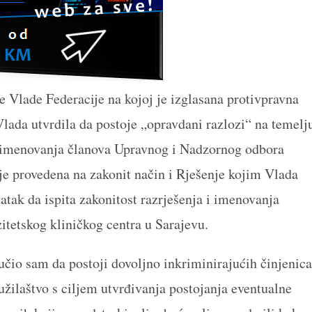
e Vlade Federacije na kojoj je izglasana protivpravna
lada utvrdila da postoje „opravdani razlozi“ na temelj
i imenovanja članova Upravnog i Nadzornog odbora
ije provedena na zakonit način i Rješenje kojim Vlada
atak da ispita zakonitost razrješenja i imenovanja
tetskog kliničkog centra u Sarajevu.
učio sam da postoji dovoljno inkriminirajućih činjenica
tužilaštvo s ciljem utvrđivanja postojanja eventualne