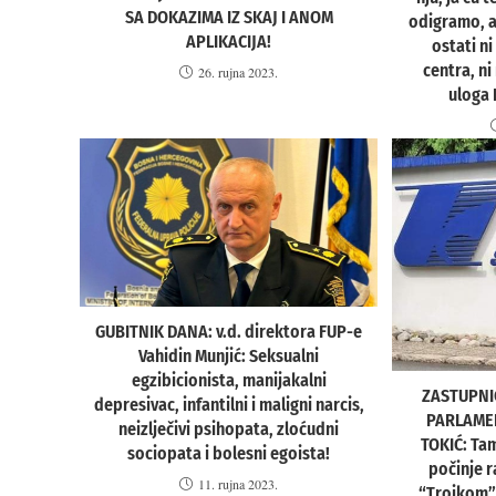
SA DOKAZIMA IZ SKAJ I ANOM
odigramo, a
APLIKACIJA!
ostati ni
centra, ni
26. rujna 2023.
uloga 
GUBITNIK DANA: v.d. direktora FUP-e
Vahidin Munjić: Seksualni
egzibicionista, manijakalni
ZASTUPNI
depresivac, infantilni i maligni narcis,
PARLAMEN
neizlječivi psihopata, zloćudni
TOKIĆ: Tam
sociopata i bolesni egoista!
počinje r
11. rujna 2023.
“Trojkom”,