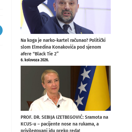
pens
Na koga je narko-kartel računao? Politički
ew
slom Elmedina Konakovića pod sjenom
indow
afere “Black Tie 2”
6. kolovoza 2026.
PROF. DR. SEBIJA IZETBEGOVIĆ: Sramota na
KCUS-u – pacijente nose na rukama, a
privilegovani idu preko reda!