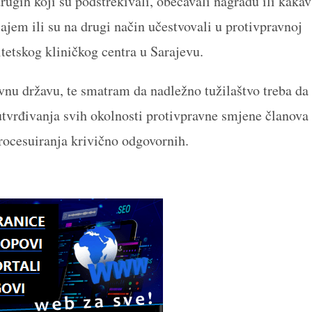
rugih koji su podstrekivali, obećavali nagradu ili kakav
cajem ili su na drugi način učestvovali u protivpravnoj
etskog kliničkog centra u Sarajevu.
avnu državu, te smatram da nadležno tužilaštvo treba da
 utvrđivanja svih okolnosti protivpravne smjene članova
ocesuiranja krivično odgovornih.