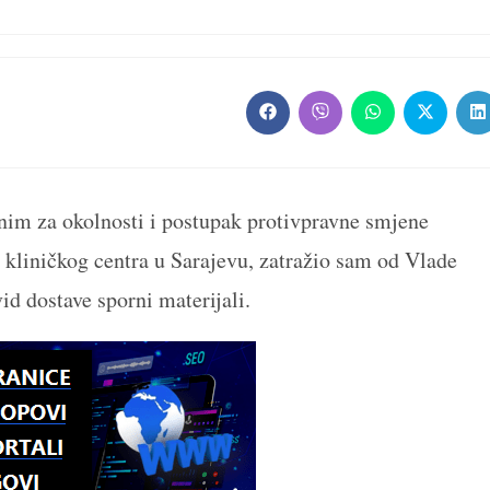
Opens
Opens
Opens
Opens
O
in
in
in
in
in
a
a
a
a
a
new
new
new
new
n
window
window
window
window
w
nim za okolnosti i postupak protivpravne smjene
kliničkog centra u Sarajevu, zatražio sam od Vlade
id dostave sporni materijali.