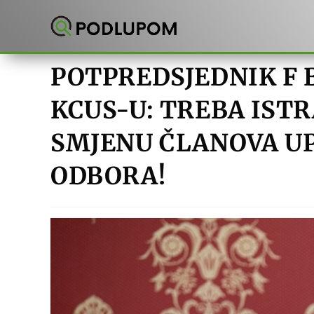
Preskoči
na
sadržaj
POTPREDSJEDNIK F 
KCUS-U: TREBA IST
SMJENU ČLANOVA U
ODBORA!