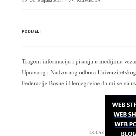
24. listopada 2023.
REDAKCIJA
objavljena:
objave:
SHARE
PODIJELI
THIS
CONTENT
Tragom informacija i pisanja u medijima veza
Upravnog i Nadzornog odbora Univerzitetskog 
Federacije Bosne i Hercegovine da mi se na uv
OGLAS