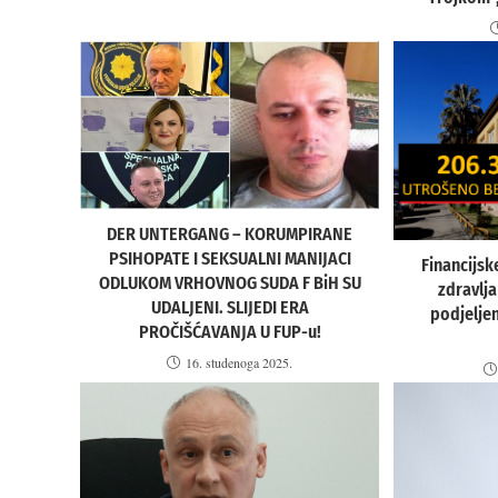
DER UNTERGANG – KORUMPIRANE
PSIHOPATE I SEKSUALNI MANIJACI
Financijsk
ODLUKOM VRHOVNOG SUDA F BiH SU
zdravlja
UDALJENI. SLIJEDI ERA
podjelje
PROČIŠĆAVANJA U FUP-u!
16. studenoga 2025.