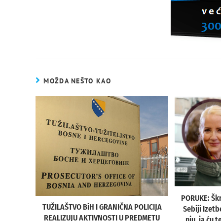
MOŽDA NEŠTO KAO
PORUKE: Škri
TUŽILAŠTVO BiH I GRANIČNA POLICIJA
Sebiji Izetb
REALIZUJU AKTIVNOSTI U PREDMETU
nju, ja ću