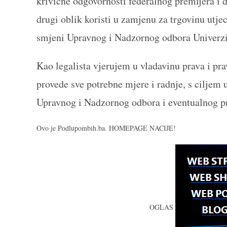
krivične odgovornosti federalnog premijera i d
drugi oblik koristi u zamjenu za trgovinu utje
smjeni Upravnog i Nadzornog odbora Univerzit
Kao legalista vjerujem u vladavinu prava i pr
provede sve potrebne mjere i radnje, s ciljem
Upravnog i Nadzornog odbora i eventualnog pr
Ovo je Podlupombih.ba. HOMEPAGE NACIJE!
OGLAS