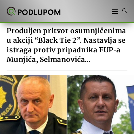
Preskoči
na
sadržaj
Produljen pritvor osumnjičenima
u akciji “Black Tie 2”. Nastavlja se
istraga protiv pripadnika FUP-a
Munjića, Selmanovića…