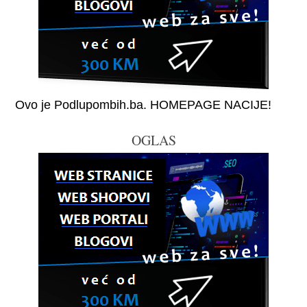
Ovo je Podlupombih.ba. HOMEPAGE NACIJE!
OGLAS