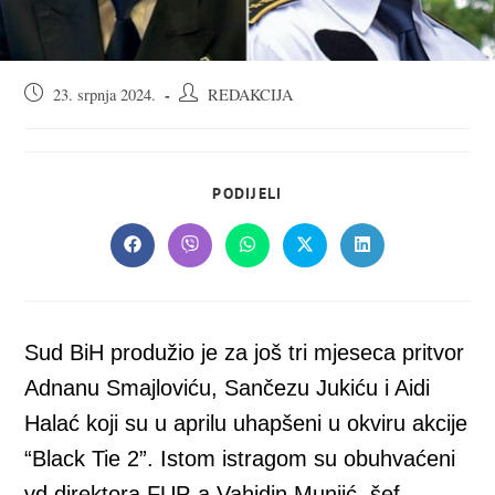
Objava
Autor
23. srpnja 2024.
REDAKCIJA
objavljena:
objave:
SHARE
PODIJELI
THIS
CONTENT
Opens
Opens
Opens
Opens
Opens
in
in
in
in
in
a
a
a
a
a
new
new
new
new
new
window
window
window
window
window
Sud BiH produžio je za još tri mjeseca pritvor
Adnanu Smajloviću, Sančezu Jukiću i Aidi
Halać koji su u aprilu uhapšeni u okviru akcije
“Black Tie 2”. Istom istragom su obuhvaćeni
vd direktora FUP-a Vahidin Munjić, šef