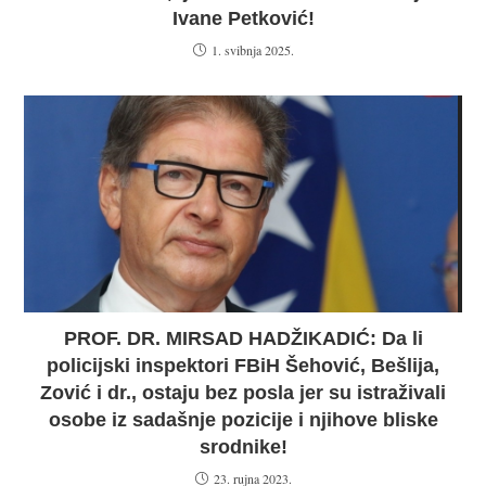
Ivane Petković!
1. svibnja 2025.
PROF. DR. MIRSAD HADŽIKADIĆ: Da li
policijski inspektori FBiH Šehović, Bešlija,
Zović i dr., ostaju bez posla jer su istraživali
osobe iz sadašnje pozicije i njihove bliske
srodnike!
23. rujna 2023.