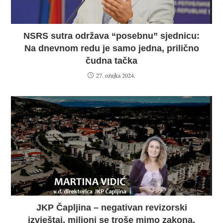
NSRS sutra održava “posebnu” sjednicu:
Na dnevnom redu je samo jedna, prilično
čudna tačka
27. ožujka 2024.
JKP Čapljina – negativan revizorski
izvještaj, milioni se troše mimo zakona,