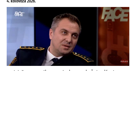
4. kolovoza 2026.
Krah lažnog moralizma: Kako je Nermin Šehović od
„heroja“ postao institucionalni problem
3. kolovoza 2026.