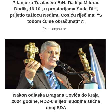
Pitanje za Tužilaštvo BiH: Da li je Milorad
Dodik, 16.10., u prostorijama Suda BiH,
prijetio tužiocu Nedimu Ćosiću riječima: “S
tobom ću se obračunati”?!
31. listopada 2023.
Nakon odlaska Dragana Čovića do kraja
2024 godine, HDZ-u slijedi sudbina slična
onoj SDA