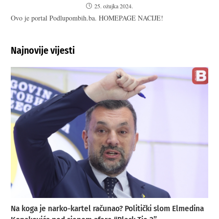
25. ožujka 2024.
Ovo je portal Podlupombih.ba. HOMEPAGE NACIJE!
Najnovije vijesti
Na koga je narko-kartel računao? Politički slom Elmedina