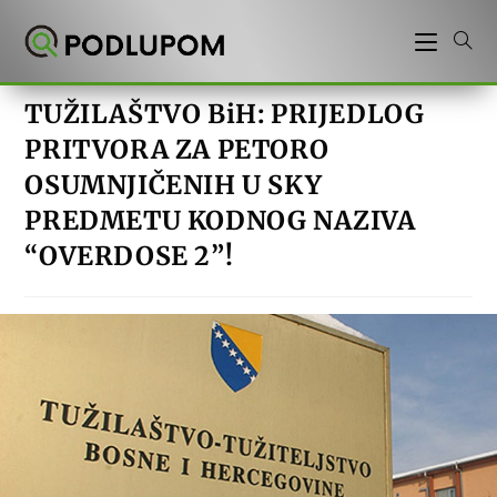
Preskoči
na
sadržaj
TUŽILAŠTVO BiH: PRIJEDLOG
PRITVORA ZA PETORO
OSUMNJIČENIH U SKY
PREDMETU KODNOG NAZIVA
“OVERDOSE 2”!