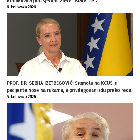
Konakovića pod sjenom afere “Black Tie 2”
6. kolovoza 2026.
PROF. DR. SEBIJA IZETBEGOVIĆ: Sramota na KCUS-u –
pacijente nose na rukama, a privilegovani idu preko reda!
5. kolovoza 2026.