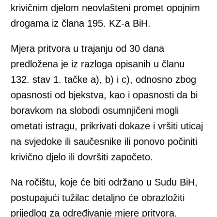
krivičnim djelom neovlašteni promet opojnim
drogama iz člana 195. KZ-a BiH.
Mjera pritvora u trajanju od 30 dana
predložena je iz razloga opisanih u članu
132. stav 1. tačke a), b) i c), odnosno zbog
opasnosti od bjekstva, kao i opasnosti da bi
boravkom na slobodi osumnjičeni mogli
ometati istragu, prikrivati dokaze i vršiti uticaj
na svjedoke ili saučesnike ili ponovo počiniti
krivično djelo ili dovršiti započeto.
Na ročištu, koje će biti održano u Sudu BiH,
postupajući tužilac detaljno će obrazložiti
prijedlog za određivanje mjere pritvora.