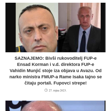
SAZNAJEMO: Bivši rukovoditelj FUP-e
Ensad Korman i v.d. direktora FUP-e
Vahidin Munjić stoje iza objava u Avazu. Od
narko ministra FMUP-a Rame Isaka tajno se
čitaju portali. Fupovci strepe!
27. rujna 2023.