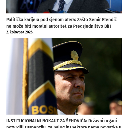
Politička karijera pod sjenom afera: Zašto Semir Efendić
ne može biti moralni autoritet za Predsjedništvo BiH
2. kolovoza 2026.
INSTITUCIONALNI NOKAUT ZA ŠEHOVIĆA: Državni organi
potvrdili suspenziju, za palog inspektora nema povratka u