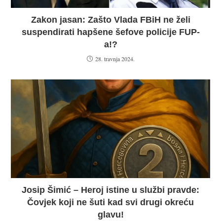
Zakon jasan: Zašto Vlada FBiH ne želi
suspendirati hapšene šefove policije FUP-
a!?
28. travnja 2024.
Josip Šimić – Heroj istine u službi pravde:
Čovjek koji ne šuti kad svi drugi okreću
glavu!