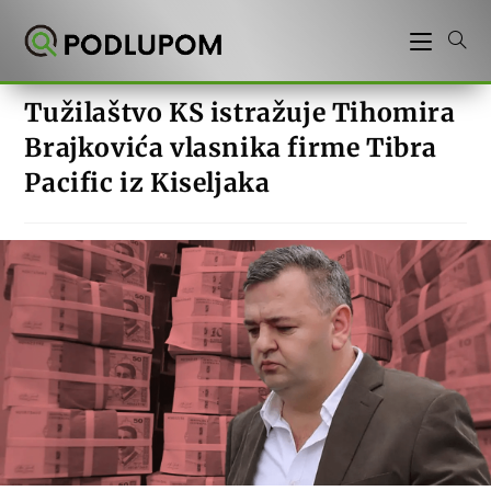
Preskoči
na
sadržaj
Tužilaštvo KS istražuje Tihomira
Brajkovića vlasnika firme Tibra
Pacific iz Kiseljaka