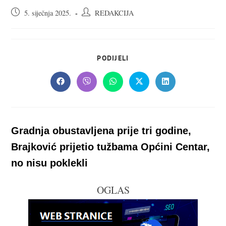
Objava
Autor
5. siječnja 2025.
REDAKCIJA
objavljena:
objave:
SHARE
PODIJELI
THIS
CONTENT
Opens
Opens
Opens
Opens
Opens
in
in
in
in
in
a
a
a
a
a
new
new
new
new
new
window
window
window
window
window
Gradnja obustavljena prije tri godine,
Brajković prijetio tužbama Općini Centar,
no nisu poklekli
OGLAS