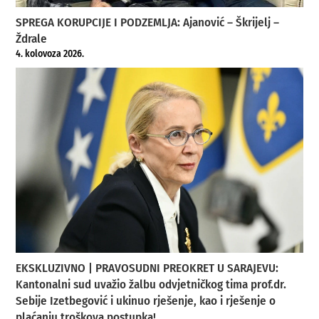
SPREGA KORUPCIJE I PODZEMLJA: Ajanović – Škrijelj –
Ždrale
4. kolovoza 2026.
EKSKLUZIVNO | PRAVOSUDNI PREOKRET U SARAJEVU:
Kantonalni sud uvažio žalbu odvjetničkog tima prof.dr.
Sebije Izetbegović i ukinuo rješenje, kao i rješenje o
plaćanju troškova postupka!