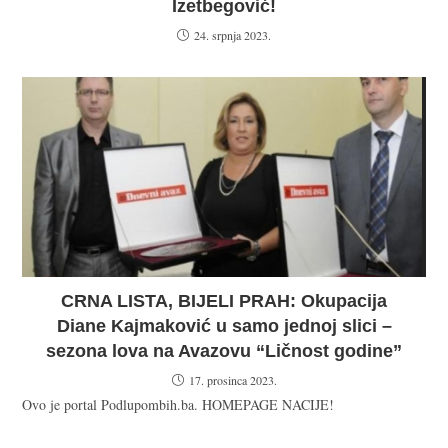
Izetbegović!
24. srpnja 2023.
CRNA LISTA, BIJELI PRAH: Okupacija
Diane Kajmaković u samo jednoj slici –
sezona lova na Avazovu “Ličnost godine”
17. prosinca 2023.
Ovo je portal Podlupombih.ba. HOMEPAGE NACIJE!