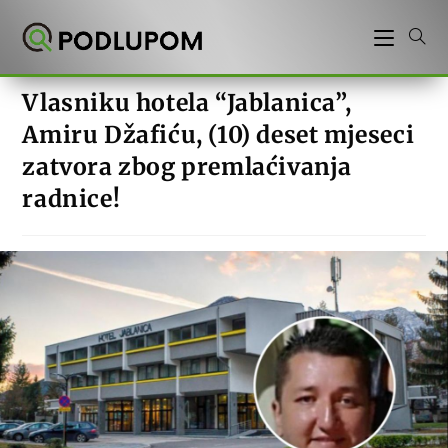
Preskoči
na
sadržaj
Vlasniku hotela “Jablanica”,
Amiru Džafiću, (10) deset mjeseci
zatvora zbog premlaćivanja
radnice!