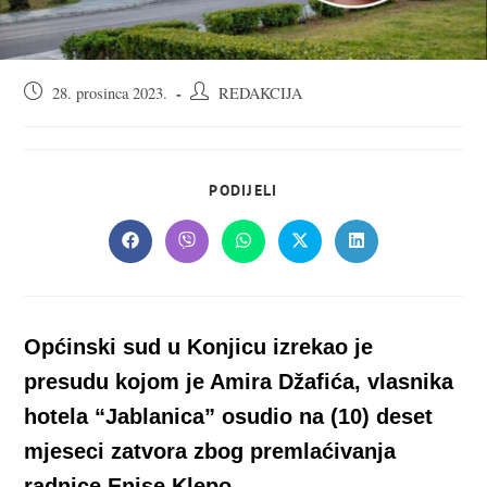
Objava
Autor
28. prosinca 2023.
REDAKCIJA
objavljena:
objave:
SHARE
PODIJELI
THIS
CONTENT
Opens
Opens
Opens
Opens
Opens
in
in
in
in
in
a
a
a
a
a
new
new
new
new
new
window
window
window
window
window
Općinski sud u Konjicu izrekao je
presudu kojom je Amira Džafića, vlasnika
hotela “Jablanica” osudio na (10) deset
mjeseci zatvora zbog premlaćivanja
radnice Enise Klepo.