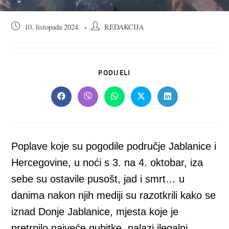
Objava
Autor
10. listopada 2024.
REDAKCIJA
objavljena:
objave:
SHARE
PODIJELI
THIS
CONTENT
Opens
Opens
Opens
Opens
Opens
in
in
in
in
in
a
a
a
a
a
new
new
new
new
new
window
window
window
window
window
Poplave koje su pogodile područje Jablanice i
Hercegovine, u noći s 3. na 4. oktobar, iza
sebe su ostavile pusošt, jad i smrt… u
danima nakon njih mediji su razotkrili kako se
iznad Donje Jablanice, mjesta koje je
pretrpilo najveće gubitke, nalazi ilegalni