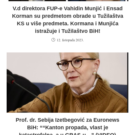
V.d direktora FUP-e Vahidin Munjić i Ensad
Korman su predmetom obrade u Tužilaštva
KS u više predmeta. Kormana i Munjića
istražuje i Tužilaštvo BiH!
12. listopada 2023.
Prof. dr. Sebija Izetbegović za Euronews
BiH: ““Kanton propada, vlast je
katastrofalna, a u GRAS-u…” (VIDEO)