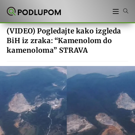
Preskoči
na
sadržaj
(VIDEO) Pogledajte kako izgleda
BiH iz zraka: “Kamenolom do
kamenoloma” STRAVA