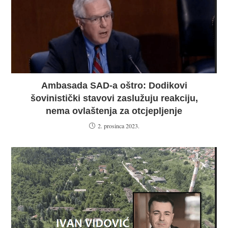
Ambasada SAD-a oštro: Dodikovi
šovinistički stavovi zaslužuju reakciju,
nema ovlaštenja za otcjepljenje
2. prosinca 2023.