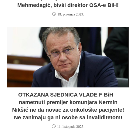
Mehmedagić, bivši direktor OSA-e BiH!
18. prosinca 2023.
OTKAZANA SJEDNICA VLADE F BiH –
nametnuti premijer komunjara Nermin
Nikšić ne da novac za onkološke pacijente!
Ne zanimaju ga ni osobe sa invaliditetom!
11. listopada 2023.