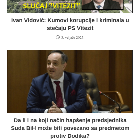
Ivan Vidović: Kumovi korupcije i kriminala u
stečaju PS Vitezit
3. veljače 2025.
Da li i na koji način hapšenje predsjednika
Suda BiH može biti povezano sa predmetom
protiv Dodika?