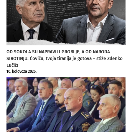
OD SOKOLA SU NAPRAVILI GROBLJE, A OD NARODA
SIROTINJU: Čoviću, tvoja tiranija je gotova – stiže Zdenko
Lučić!
10. kolovoza 2026.