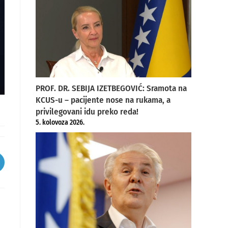
PROF. DR. SEBIJA IZETBEGOVIĆ: Sramota na
KCUS-u – pacijente nose na rukama, a
privilegovani idu preko reda!
5. kolovoza 2026.
pens
ew
indow