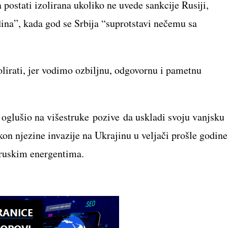
 postati izolirana ukoliko ne uvede sankcije Rusiji,
dina”, kada god se Srbija “suprotstavi nečemu sa
zolirati, jer vodimo ozbiljnu, odgovornu i pametnu
 oglušio na višestruke pozive da uskladi svoju vanjsku
on njezine invazije na Ukrajinu u veljači prošle godine
o ruskim energentima.