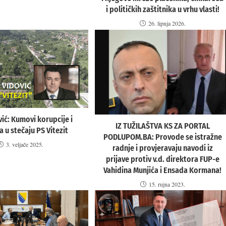
i političkih zaštitnika u vrhu vlasti!
26. lipnja 2026.
vić: Kumovi korupcije i
IZ TUŽILAŠTVA KS ZA PORTAL
a u stečaju PS Vitezit
PODLUPOM.BA: Provode se istražne
3. veljače 2025.
radnje i provjeravaju navodi iz
prijave protiv v.d. direktora FUP-e
Vahidina Munjića i Ensada Kormana!
15. rujna 2023.