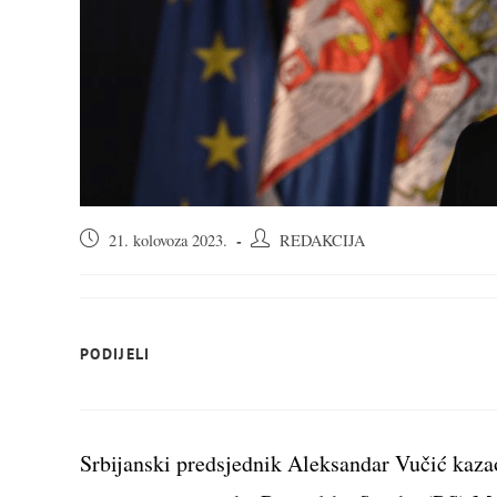
Objava
Autor
21. kolovoza 2023.
REDAKCIJA
objavljena:
objave:
SHARE
PODIJELI
THIS
CONTENT
Srbijanski predsjednik Aleksandar Vučić kazao