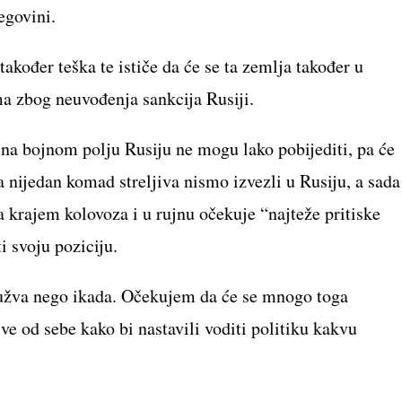
egovini.
također teška te ističe da će se ta zemlja također u
a zbog neuvođenja sankcija Rusiji.
o na bojnom polju Rusiju ne mogu lako pobijediti, pa će
e da nijedan komad streljiva nismo izvezli u Rusiju, a sada
a krajem kolovoza i u rujnu očekuje “najteže pritiske
i svoju poziciju.
 gužva nego ikada. Očekujem da će se mnogo toga
ve od sebe kako bi nastavili voditi politiku kakvu