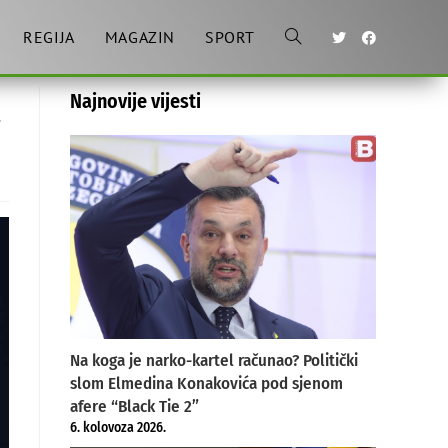
REGIJA
MAGAZIN
SPORT
Toggle
a
Najnovije vijesti
website
search
Na koga je narko-kartel računao? Politički
slom Elmedina Konakovića pod sjenom
afere “Black Tie 2”
6. kolovoza 2026.