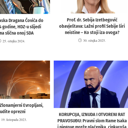
Prof. dr. Sebija Izetbegović
aska Dragana Čovića do
obavještava: Lažni profil Sebije širi
4 godine, HDZ-u slijedi
neistine – Ko stoji iza ovoga?
na slična onoj SDA
30. ožujka 2025.
25. ožujka 2024.
Zlonamjerni Evropljani,
udite oprezni
KORUPCIJA, IZNUDA I OTVORENI RAT
19. listopada 2023.
PRAVOSUĐU: Pravni slom Rame Isaka
i njegove mreže plaćenika, cinkaroša