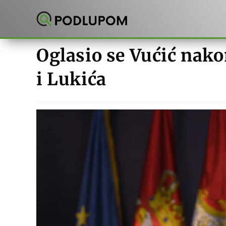
Preskoči
na
sadržaj
Oglasio se Vućić nak
i Lukića