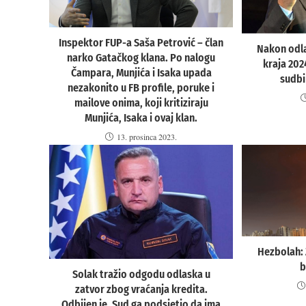
Inspektor FUP-a Saša Petrović – član
Nakon odl
narko Gatačkog klana. Po nalogu
kraja 202
Čampara, Munjića i Isaka upada
sudbi
nezakonito u FB profile, poruke i
mailove onima, koji kritiziraju
Munjića, Isaka i ovaj klan.
13. prosinca 2023.
Hezbolah: 
b
Solak tražio odgodu odlaska u
zatvor zbog vraćanja kredita.
Odbijen je, Sud ga podsjetio da ima