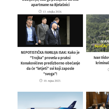
apartmane na Bjelašnici
13. ožujka 2024.
NEPOTISTIČKA FAMILIJA ISAK: Kako je
Ivan Vido
“Trojka” provela u praksi
kriminal
Konakovićevo predizborno obećanje
da će “letjeti” svi koji zaposle
“svoga”!
10. rujna 2023.