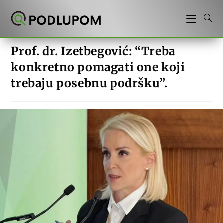
Preskoči
na
sadržaj
Prof. dr. Izetbegović: “Treba
konkretno pomagati one koji
trebaju posebnu podršku”.