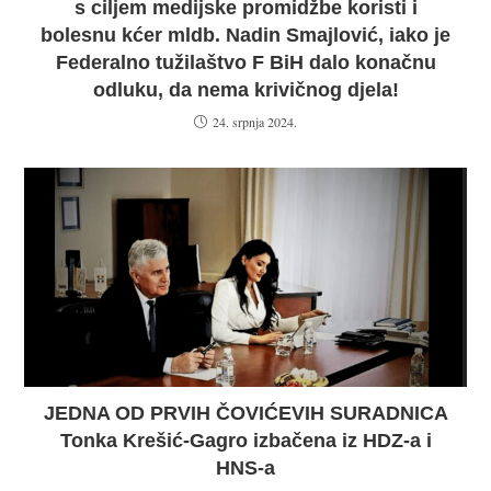
s ciljem medijske promidžbe koristi i
bolesnu kćer mldb. Nadin Smajlović, iako je
Federalno tužilaštvo F BiH dalo konačnu
odluku, da nema krivičnog djela!
24. srpnja 2024.
JEDNA OD PRVIH ČOVIĆEVIH SURADNICA
Tonka Krešić-Gagro izbačena iz HDZ-a i
HNS-a