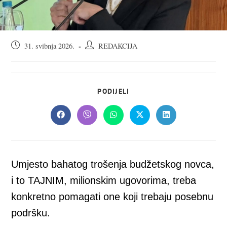
Objava
Autor
31. svibnja 2026.
REDAKCIJA
objavljena:
objave:
SHARE
PODIJELI
THIS
CONTENT
Opens
Opens
Opens
Opens
Opens
in
in
in
in
in
a
a
a
a
a
new
new
new
new
new
window
window
window
window
window
Umjesto bahatog trošenja budžetskog novca,
i to TAJNIM, milionskim ugovorima, treba
konkretno pomagati one koji trebaju posebnu
podršku.