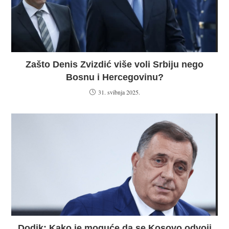
Zašto Denis Zvizdić više voli Srbiju nego
Bosnu i Hercegovinu?
31. svibnja 2025.
Dodik: Kako je moguće da se Kosovo odvoji