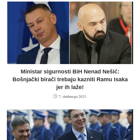
Ministar sigurnosti BiH Nenad Nešić:
Bošnjački birači trebaju kazniti Ramu Isaka
jer ih laže!
7. studenoga 2023.