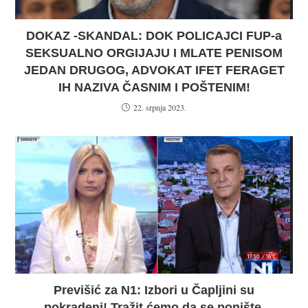
DOKAZ -SKANDAL: DOK POLICAJCI FUP-a
SEKSUALNO ORGIJAJU I MLATE PENISOM
JEDAN DRUGOG, ADVOKAT IFET FERAGET
IH NAZIVA ČASNIM I POŠTENIM!
22. srpnja 2023.
Previšić za N1: Izbori u Čapljini su
pokradeni! Tražit ćemo da se ponište,