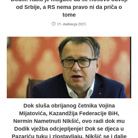
od Srbije, a RS nema pravo ni da priča o
tome
15. studenoga 2023.
Dok sluša obrijanog četnika Vojina
Mijatovića, Kazandžija Federacije BiH,
Nermin Nametnuti Nikšić, ovo radi dok mu
Dodik vježba odcjepljenje! Dok se djeca u
Pazariću tuku i zlostavljaju, Nikšić se i dalje