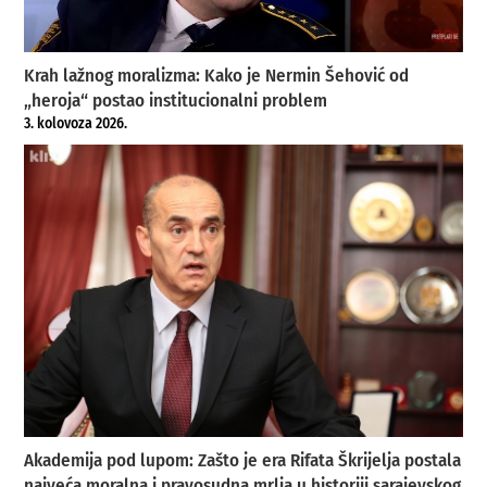
Krah lažnog moralizma: Kako je Nermin Šehović od
„heroja“ postao institucionalni problem
3. kolovoza 2026.
Akademija pod lupom: Zašto je era Rifata Škrijelja postala
najveća moralna i pravosudna mrlja u historiji sarajevskog