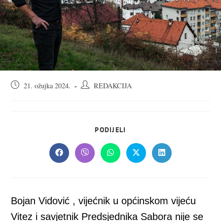
Objava
Autor
21. ožujka 2024.
REDAKCIJA
objavljena:
objave:
SHARE
PODIJELI
THIS
CONTENT
Opens
Opens
Opens
Opens
Opens
in
in
in
in
in
a
a
a
a
a
new
new
new
new
new
window
window
window
window
window
Bojan Vidović , vijećnik u općinskom vijeću
Vitez i savjetnik Predsjednika Sabora nije se