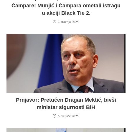
Čampare! Munjić i Čampara ometali istragu
u akciji Black Tie 2.
2. travnja 2025.
Prnjavor: Pretučen Dragan Mektić, bivši
ministar sigurnosti BiH
6. veljače 2025.