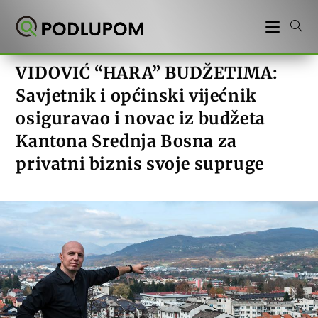
Preskoči
na
sadržaj
VIDOVIĆ “HARA” BUDŽETIMA:
Savjetnik i općinski vijećnik
osiguravao i novac iz budžeta
Kantona Srednja Bosna za
privatni biznis svoje supruge