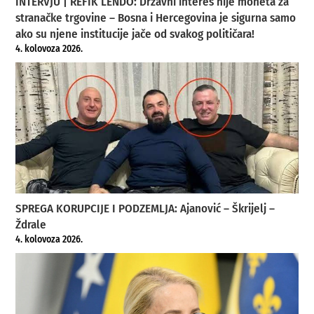
INTERVJU | REFIK LENDO: Državni interes nije moneta za
stranačke trgovine – Bosna i Hercegovina je sigurna samo
ako su njene institucije jače od svakog političara!
4. kolovoza 2026.
SPREGA KORUPCIJE I PODZEMLJA: Ajanović – Škrijelj –
Ždrale
4. kolovoza 2026.