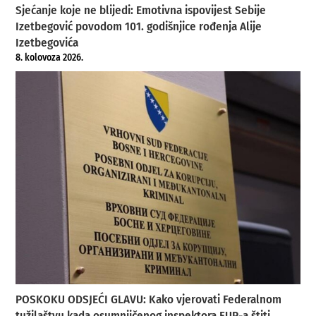
Sjećanje koje ne blijedi: Emotivna ispovijest Sebije
Izetbegović povodom 101. godišnjice rođenja Alije
Izetbegovića
8. kolovoza 2026.
POSKOKU ODSJEĆI GLAVU: Kako vjerovati Federalnom
tužilaštvu kada osumnjičenog inspektora FUP-a štiti