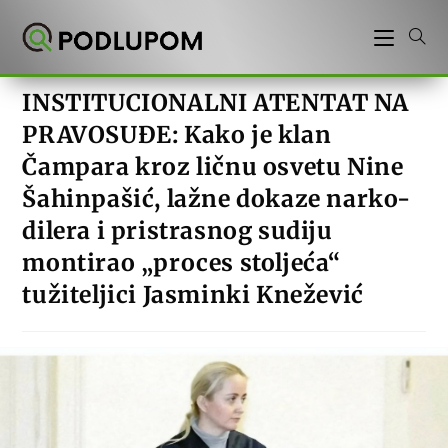
Preskoči
na
sadržaj
INSTITUCIONALNI ATENTAT NA
PRAVOSUĐE: Kako je klan
Čampara kroz ličnu osvetu Nine
Šahinpašić, lažne dokaze narko-
dilera i pristrasnog sudiju
montirao „proces stoljeća“
tužiteljici Jasminki Knežević