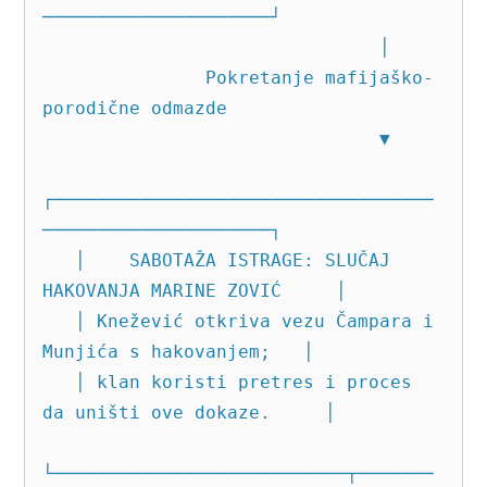
─────────────────────┘

                               │

               Pokretanje mafijaško-
porodične odmazde

                               ▼

┌───────────────────────────────────
─────────────────────┐

   │    SABOTAŽA ISTRAGE: SLUČAJ 
HAKOVANJA MARINE ZOVIĆ     │

   │ Knežević otkriva vezu Čampara i 
Munjića s hakovanjem;   │

   │ klan koristi pretres i proces 
da uništi ove dokaze.     │

└───────────────────────────┬───────