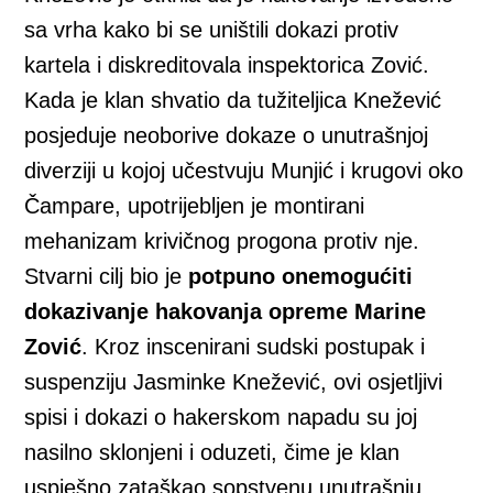
sa vrha kako bi se uništili dokazi protiv
kartela i diskreditovala inspektorica Zović.
Kada je klan shvatio da tužiteljica Knežević
posjeduje neoborive dokaze o unutrašnjoj
diverziji u kojoj učestvuju Munjić i krugovi oko
Čampare, upotrijebljen je montirani
mehanizam krivičnog progona protiv nje.
Stvarni cilj bio je
potpuno onemogućiti
dokazivanje hakovanja opreme Marine
Zović
. Kroz inscenirani sudski postupak i
suspenziju Jasminke Knežević, ovi osjetljivi
spisi i dokazi o hakerskom napadu su joj
nasilno sklonjeni i oduzeti, čime je klan
uspješno zataškao sopstvenu unutrašnju