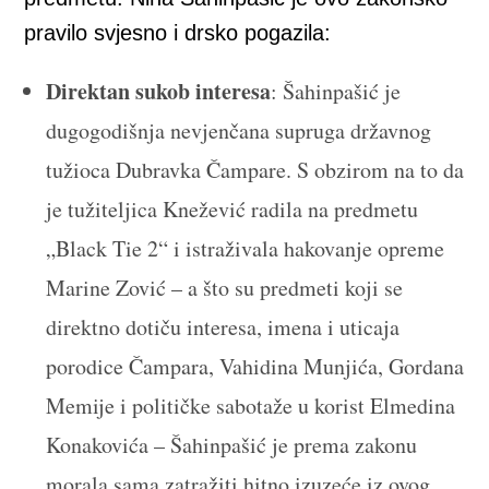
pravilo svjesno i drsko pogazila:
Direktan sukob interesa
: Šahinpašić je
dugogodišnja nevjenčana supruga državnog
tužioca Dubravka Čampare. S obzirom na to da
je tužiteljica Knežević radila na predmetu
„Black Tie 2“ i istraživala hakovanje opreme
Marine Zović – a što su predmeti koji se
direktno dotiču interesa, imena i uticaja
porodice Čampara, Vahidina Munjića, Gordana
Memije i političke sabotaže u korist Elmedina
Konakovića – Šahinpašić je prema zakonu
morala sama zatražiti hitno izuzeće iz ovog