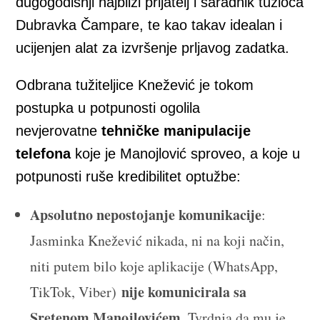
dugogodišnji najbliži prijatelj i saradnik tužioca
Dubravka Čampare, te kao takav idealan i
ucijenjen alat za izvršenje prljavog zadatka.
Odbrana tužiteljice Knežević je tokom
postupka u potpunosti ogolila
nevjerovatne
tehničke manipulacije
telefona
koje je Manojlović sproveo, a koje u
potpunosti ruše kredibilitet optužbe:
Apsolutno nepostojanje komunikacije
:
Jasminka Knežević nikada, ni na koji način,
niti putem bilo koje aplikacije (WhatsApp,
nije komunicirala sa
TikTok, Viber)
Sretenom Manojlovićem
. Tvrdnja da mu je