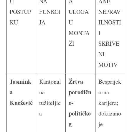
U
NA
A
ANE
POSTUP
FUNKCI
ULOGA
NEPRAV
KU
JA
U
ILNOSTI
MONTA
I
ŽI
SKRIVE
NI
MOTIV
Jasmink
Žrtva
Kantonal
Besprijek
a
porodičn
na
orna
Knežević
o-
tužiteljic
karijera;
političko
a
dokazano
g
je