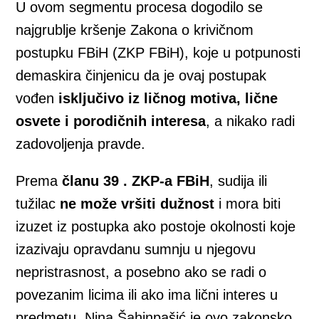
U ovom segmentu procesa dogodilo se
najgrublje kršenje Zakona o krivičnom
postupku FBiH (ZKP FBiH), koje u potpunosti
demaskira činjenicu da je ovaj postupak
vođen
isključivo iz ličnog motiva, lične
osvete i porodičnih interesa
, a nikako radi
zadovoljenja pravde.
Prema
članu 39 . ZKP-a FBiH
, sudija ili
tužilac
ne može vršiti dužnost
i mora biti
izuzet iz postupka ako postoje okolnosti koje
izazivaju opravdanu sumnju u njegovu
nepristrasnost, a posebno ako se radi o
povezanim licima ili ako ima lični interes u
predmetu. Nina Šahinpašić je ovo zakonsko