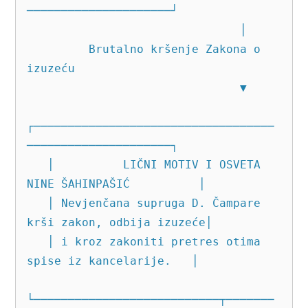
─────────────────────┘

                               │

         Brutalno kršenje Zakona o 
izuzeću 

                               ▼

┌───────────────────────────────────
─────────────────────┐

   │          LIČNI MOTIV I OSVETA 
NINE ŠAHINPAŠIĆ          │

   │ Nevjenčana supruga D. Čampare 
krši zakon, odbija izuzeće│

   │ i kroz zakoniti pretres otima 
spise iz kancelarije.   │

└───────────────────────────┬───────