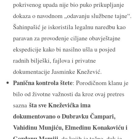
pokrivenog upada nije bio puko prikupljanje
dokaza o navodnom „odavanju službene tajne“.
Šahinpašić je iskoristila legalnu naredbu kao
paravan za provođenje ciljane obavještajne
ekspedicije kako bi nasilno ušla u posjed
radnih bilješki, fajlova i privatne
dokumentacije Jasminke Knežević.
Panična kontrola štete
: Porodičnom klanu je
bilo od životne važnosti da kroz ovaj pretres
šta sve Kneževićka ima
sazna
dokumentovano o Dubravku Čampari,
Vahidinu Munjiću, Elmedinu Konakoviću i
Gordanu Memiji
, do kojih je tačno, dok je