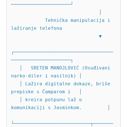
─────────────────────┘

                               │

            Tehnička manipulacija i 
lažiranje telefona

                               ▼

┌───────────────────────────────────
─────────────────────┐

   │   SRETEN MANOJLOVIĆ (Osuđivani 
narko-diler i nasilnik) │

   │ Lažira digitalne dokaze, briše 
prepiske s Čamparom i   │

   │ kreira potpunu laž o 
komunikaciji s Jasminkom.         │

└───────────────────────────┬───────