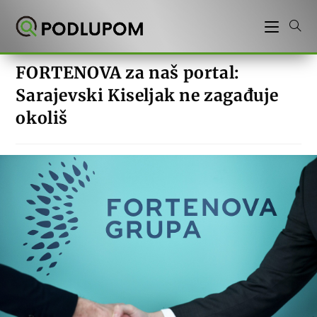
Preskoči
na
sadržaj
FORTENOVA za naš portal:
Sarajevski Kiseljak ne zagađuje
okoliš