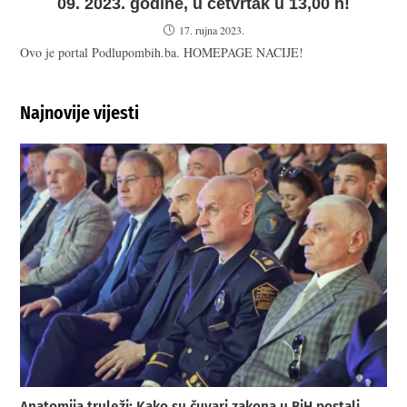
09. 2023. godine, u četvrtak u 13,00 h!
17. rujna 2023.
Ovo je portal Podlupombih.ba. HOMEPAGE NACIJE!
Najnovije vijesti
Anatomija truleži: Kako su čuvari zakona u BiH postali