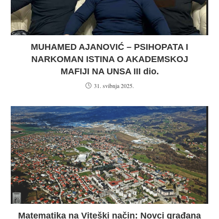
MUHAMED AJANOVIĆ – PSIHOPATA I
NARKOMAN ISTINA O AKADEMSKOJ
MAFIJI NA UNSA III dio.
31. svibnja 2025.
Matematika na Viteški način: Novci građana