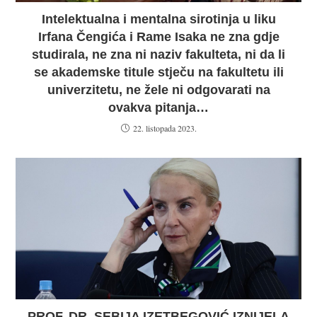
Intelektualna i mentalna sirotinja u liku
Irfana Čengića i Rame Isaka ne zna gdje
studirala, ne zna ni naziv fakulteta, ni da li
se akademske titule stječu na fakultetu ili
univerzitetu, ne žele ni odgovarati na
ovakva pitanja…
22. listopada 2023.
PROF. DR. SEBIJA IZETBEGOVIĆ IZNIJELA