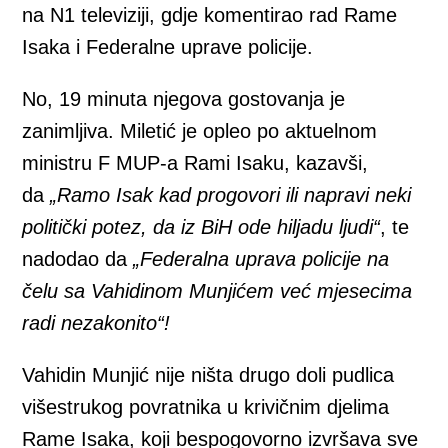
na N1 televiziji, gdje komentirao rad Rame
Isaka i Federalne uprave policije.
No, 19 minuta njegova gostovanja je
zanimljiva. Miletić je opleo po aktuelnom
ministru F MUP-a Rami Isaku, kazavši,
da
„Ramo Isak kad progovori ili napravi neki
politički potez, da iz BiH ode hiljadu ljudi“
, te
nadodao da
„Federalna uprava policije na
čelu sa Vahidinom Munjićem već mjesecima
radi nezakonito“!
Vahidin Munjić nije ništa drugo doli pudlica
višestrukog povratnika u krivičnim djelima
Rame Isaka, koji bespogovorno izvršava sve