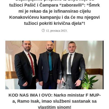
tužioci Pašić i Čampara “zaboravili”: “Šmrk
mi je rekao da je isfinansirao cijelu
Konakovićevu kampanju i da će mu njegovi
tužioci pokriti krivična djela”!
12. prosinca 2023.
KOD NAS IMA I OVO: Narko ministar F MUP-
a, Ramo Isak, imao službeni sastanak sa
vlastitim sinom!