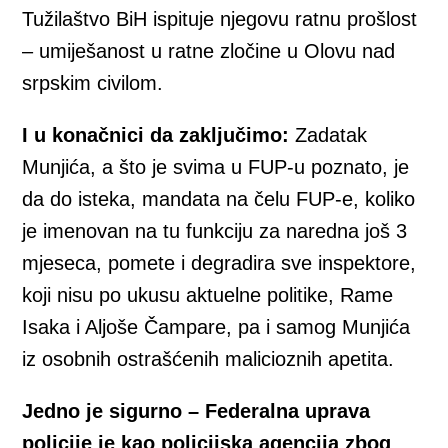
Tužilaštvo BiH ispituje njegovu ratnu prošlost
– umiješanost u ratne zločine u Olovu nad
srpskim civilom.
I u konačnici da zaključimo:
Zadatak
Munjića, a što je svima u FUP-u poznato, je
da do isteka, mandata na čelu FUP-e, koliko
je imenovan na tu funkciju za naredna još 3
mjeseca, pomete i degradira sve inspektore,
koji nisu po ukusu aktuelne politike, Rame
Isaka i Aljoše Čampare, pa i samog Munjića
iz osobnih ostrašćenih malicioznih apetita.
Jedno je sigurno – Federalna uprava
policije je kao policijska agencija zbog