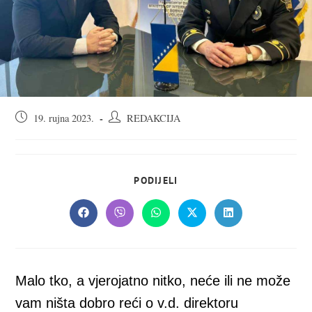
Objava
Autor
19. rujna 2023.
REDAKCIJA
objavljena:
objave:
SHARE
PODIJELI
THIS
CONTENT
Opens
Opens
Opens
Opens
Opens
in
in
in
in
in
a
a
a
a
a
new
new
new
new
new
window
window
window
window
window
Malo tko, a vjerojatno nitko, neće ili ne može
vam ništa dobro reći o v.d. direktoru