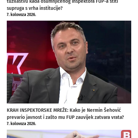
tužilaštvu kada osumnjičenog inspektora FUP-a štiti
supruga s vrha institucije?
7. kolovoza 2026.
KRAH INSPEKTORSKE MREŽE: Kako je Nermin Šehović
prevario javnost i zašto mu FUP zauvijek zatvara vrata?
7. kolovoza 2026.