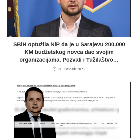
SBiH optužila NiP da je u Sarajevu 200.000
KM budžetskog novca dao svojim
organizacijama. Pozvali i Tužilaštvo…
21. listopada 2023.