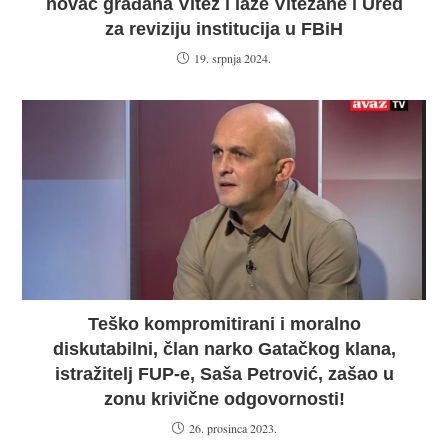
novac građana Vitez i laže Vitežane i Ured
za reviziju institucija u FBiH
19. srpnja 2024.
Teško kompromitirani i moralno
diskutabilni, član narko Gatačkog klana,
istražitelj FUP-e, Saša Petrović, zašao u
zonu krivične odgovornosti!
26. prosinca 2023.