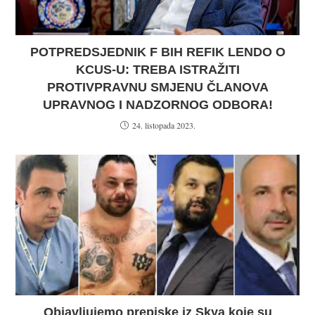
POTPREDSJEDNIK F BIH REFIK LENDO O
KCUS-U: TREBA ISTRAŽITI
PROTIVPRAVNU SMJENU ČLANOVA
UPRAVNOG I NADZORNOG ODBORA!
24. listopada 2023.
Objavljujemo prepiske iz Skya koje su