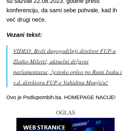
su sazvali 22.08.2023. godine press
konferenciju, da sami sebe pohvale, kad ih
već drugi neće.
Vezani tekst:
VIDEO: Bivši dugogodišnji direktor FUP-a
Zlatko Miletić, aktuelni državni
parlamentarac, žestoko opleo po Rami Isaku i
v.d. direktoru FUP-e Vahidinu Munjiću!
Ovo je Podlupombih.ba. HOMEPAGE NACIJE!
OGLAS