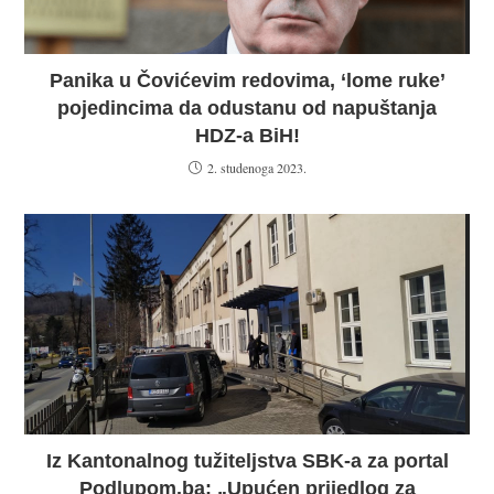
Panika u Čovićevim redovima, ‘lome ruke’
pojedincima da odustanu od napuštanja
HDZ-a BiH!
2. studenoga 2023.
Iz Kantonalnog tužiteljstva SBK-a za portal
Podlupom.ba: „Upućen prijedlog za