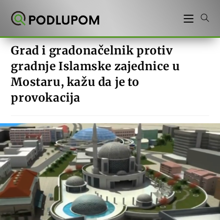
Preskoči
na
sadržaj
Grad i gradonačelnik protiv
gradnje Islamske zajednice u
Mostaru, kažu da je to
provokacija