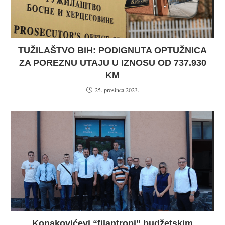
TUŽILAŠTVO BiH: PODIGNUTA OPTUŽNICA
ZA POREZNU UTAJU U IZNOSU OD 737.930
KM
25. prosinca 2023.
Konakovićevi “filantropi” budžetskim