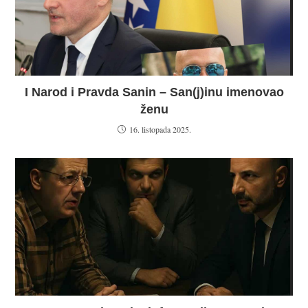
I Narod i Pravda Sanin – San(j)inu imenovao
ženu
16. listopada 2025.