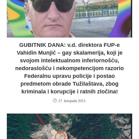
GUBITNIK DANA: v.d. direktora FUP-e
Vahidin Munjić – gay skalamerija, koji je
svojom intelektualnom inferiornošću,
nedoraslošću i nekompetencijom razorio
Federalnu upravu policije i postao
predmetom obrade Tužilaštava, zbog
kriminala i korupcije i ratnih zločina!
27. listopada 2023.