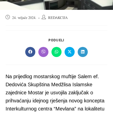
Objava
Autor
24. veljače 2024.
REDAKCIJA
objavljena:
objave:
SHARE
PODIJELI
THIS
CONTENT
Opens
Opens
Opens
Opens
Opens
in
in
in
in
in
a
a
a
a
a
new
new
new
new
new
window
window
window
window
window
Na prijedlog mostarskog muftije Salem ef.
Dedovića Skupština Medžlisa Islamske
zajednice Mostar je usvojila zaključak o
prihvaćanju idejnog rješenja novog koncepta
Interkulturnog centra “Mevlana” na lokalitetu