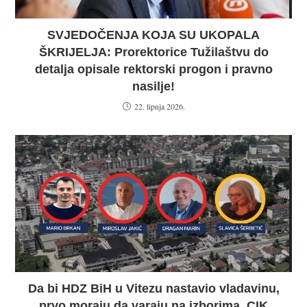
SVJEDOČENJA KOJA SU UKOPALA
ŠKRIJELJA: Prorektorice Tužilaštvu do
detalja opisale rektorski progon i pravno
nasilje!
22. lipnja 2026.
Da bi HDZ BiH u Vitezu nastavio vladavinu,
prvo moraju da varaju na izborima, CIK