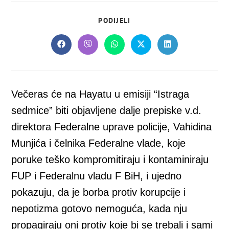
SHARE
PODIJELI
THIS
CONTENT
Opens
Opens
Opens
Opens
Opens
in
in
in
in
in
a
a
a
a
a
new
new
new
new
new
window
window
window
window
window
Večeras će na Hayatu u emisiji “Istraga
sedmice” biti objavljene dalje prepiske v.d.
direktora Federalne uprave policije, Vahidina
Munjića i čelnika Federalne vlade, koje
poruke teško kompromitiraju i kontaminiraju
FUP i Federalnu vladu F BiH, i ujedno
pokazuju, da je borba protiv korupcije i
nepotizma gotovo nemoguća, kada nju
propagiraju oni protiv koje bi se trebali i sami