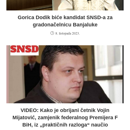
Gorica Dodik biće kandidat SNSD-a za
gradonačelnicu Banjaluke
8. listopada 2023.
VIDEO: Kako je obrijani četnik Vojin
Mijatović, zamjenik federalnog Premijera F
BiH, iz „praktičnih razloga“ naučio