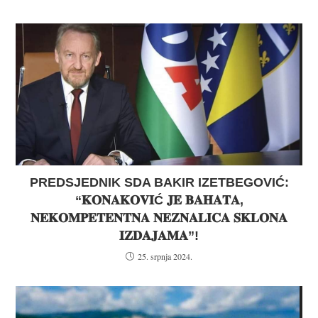
PREDSJEDNIK SDA BAKIR IZETBEGOVIĆ:
“𝐊𝐎𝐍𝐀𝐊𝐎𝐕𝐈Ć 𝐉𝐄 𝐁𝐀𝐇𝐀𝐓𝐀,
𝐍𝐄𝐊𝐎𝐌𝐏𝐄𝐓𝐄𝐍𝐓𝐍𝐀 𝐍𝐄𝐙𝐍𝐀𝐋𝐈𝐂𝐀 𝐒𝐊𝐋𝐎𝐍𝐀
𝐈𝐙𝐃𝐀𝐉𝐀𝐌𝐀”!
25. srpnja 2024.