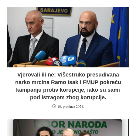
Vjerovali ili ne: Višestruko presuđivana
narko mrcina Ramo Isak i FMUP pokreću
kampanju protiv korupcije, iako su sami
pod istragom zbog korupcije.
10. prosinca 2024.