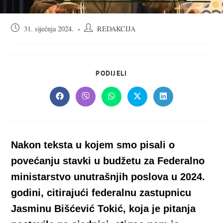
Objava
Autor
31. siječnja 2024.
REDAKCIJA
objavljena:
objave:
SHARE
PODIJELI
THIS
CONTENT
Opens
Opens
Opens
Opens
Opens
in
in
in
in
in
a
a
a
a
a
new
new
new
new
new
window
window
window
window
window
Nakon teksta u kojem smo pisali o
povećanju stavki u budžetu za Federalno
ministarstvo unutrašnjih poslova u 2024.
godini, citirajući federalnu zastupnicu
Jasminu Bišćević Tokić, koja je pitanja