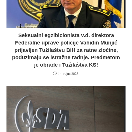
Seksualni egzibicionista v.d. direktora
Federalne uprave policije Vahidin Munjić
prijavljen Tužilaštvu BiH za ratne zločine,
poduzimaju se istražne radnje. Predmetom
je obrade i Tužilaštva KS!
14. rujna 2023.