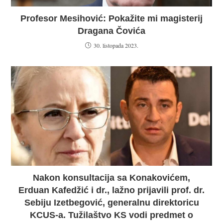
Profesor Mesihović: Pokažite mi magisterij
Dragana Čovića
30. listopada 2023.
Nakon konsultacija sa Konakovićem,
Erduan Kafedžić i dr., lažno prijavili prof. dr.
Sebiju Izetbegović, generalnu direktoricu
KCUS-a. Tužilaštvo KS vodi predmet o