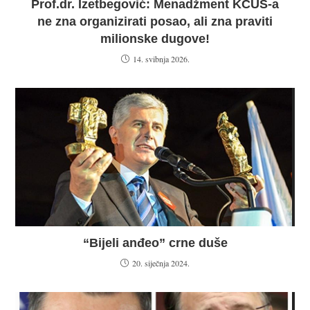
Prof.dr. Izetbegović: Menadžment KCUS-a
ne zna organizirati posao, ali zna praviti
milionske dugove!
14. svibnja 2026.
“Bijeli anđeo” crne duše
20. siječnja 2024.