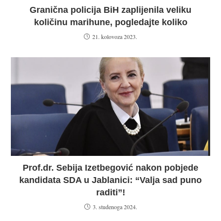
Granična policija BiH zaplijenila veliku
količinu marihune, pogledajte koliko
21. kolovoza 2023.
Prof.dr. Sebija Izetbegović nakon pobjede
kandidata SDA u Jablanici: “Valja sad puno
raditi”!
3. studenoga 2024.