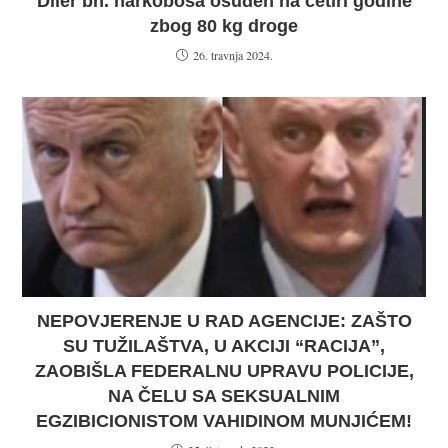
Diler bh. narkobosa osuđen na četiri godine
zbog 80 kg droge
26. travnja 2024.
NEPOVJERENJE U RAD AGENCIJE: ZAŠTO
SU TUŽILAŠTVA, U AKCIJI “RACIJA”,
ZAOBIŠLA FEDERALNU UPRAVU POLICIJE,
NA ČELU SA SEKSUALNIM
EGZIBICIONISTOM VAHIDINOM MUNJIĆEM!