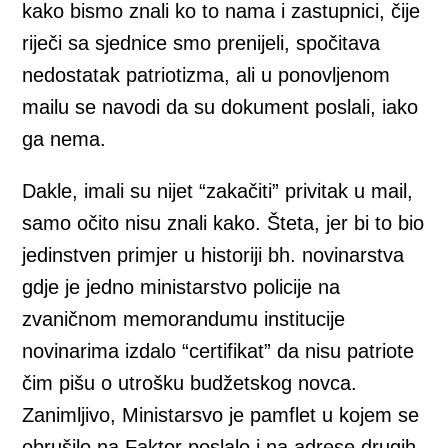
kako bismo znali ko to nama i zastupnici, čije
riječi sa sjednice smo prenijeli, spočitava
nedostatak patriotizma, ali u ponovljenom
mailu se navodi da su dokument poslali, iako
ga nema.
Dakle, imali su nijet “zakačiti” privitak u mail,
samo očito nisu znali kako. Šteta, jer bi to bio
jedinstven primjer u historiji bh. novinarstva
gdje je jedno ministarstvo policije na
zvaničnom memorandumu institucije
novinarima izdalo “certifikat” da nisu patriote
čim pišu o utrošku budžetskog novca.
Zanimljivo, Ministarsvo je pamflet u kojem se
obrušilo na Faktor poslalo i na adrese drugih