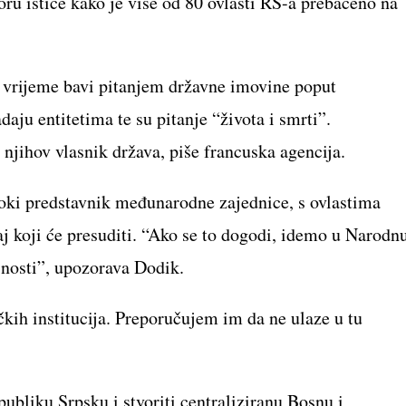
u ističe kako je više od 80 ovlasti RS-a prebačeno na
.
e vrijeme bavi pitanjem državne imovine poput
aju entitetima te su pitanje “života i smrti”.
 njihov vlasnik država, piše francuska agencija.
visoki predstavnik međunarodne zajednice, s ovlastima
aj koji će presuditi. “Ako se to dogodi, idemo u Narodn
snosti”, upozorava Dodik.
čkih institucija. Preporučujem im da ne ulaze u tu
publiku Srpsku i stvoriti centraliziranu Bosnu i