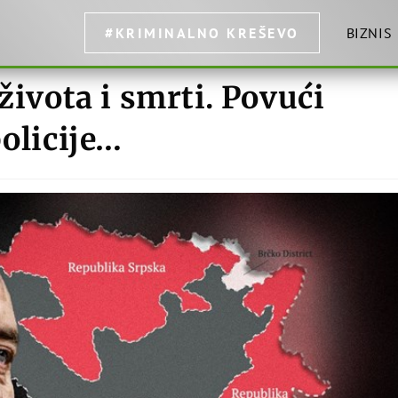
#KRIMINALNO KREŠEVO
BIZNIS
života i smrti. Povući
policije…