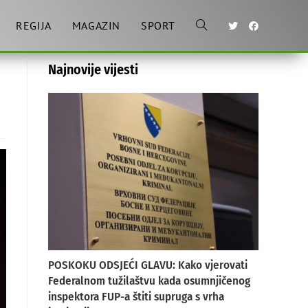
REGIJA
MAGAZIN
SPORT
Toggle
Najnovije vijesti
website
search
POSKOKU ODSJEĆI GLAVU: Kako vjerovati
Federalnom tužilaštvu kada osumnjičenog
inspektora FUP-a štiti supruga s vrha