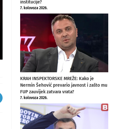
institucije?
7. kolovoza 2026.
KRAH INSPEKTORSKE MREŽE: Kako je
Nermin Šehović prevario javnost i zašto mu
FUP zauvijek zatvara vrata?
7. kolovoza 2026.
pens
ew
indow