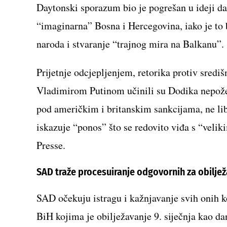
Daytonski sporazum bio je pogrešan u ideji da
“imaginarna” Bosna i Hercegovina, iako je to b
naroda i stvaranje “trajnog mira na Balkanu”
Prijetnje odcjepljenjem, retorika protiv sredi
Vladimirom Putinom učinili su Dodika nepože
pod američkim i britanskim sankcijama, ne lib
iskazuje “ponos” što se redovito viđa s “veli
Presse.
SAD traže procesuiranje odgovornih za obilje
SAD očekuju istragu i kažnjavanje svih onih k
BiH kojima je obilježavanje 9. siječnja kao d