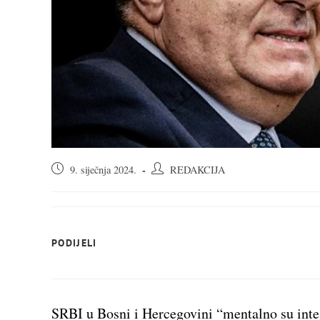
Objava
Autor
9. siječnja 2024.
REDAKCIJA
objavljena:
objave:
SHARE
PODIJELI
THIS
CONTENT
SRBI u Bosni i Hercegovini “mentalno su integ