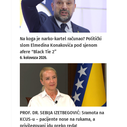
Na koga je narko-kartel računao? Politički
slom Elmedina Konakovića pod sjenom
afere “Black Tie 2”
6. kolovoza 2026.
PROF. DR. SEBIJA IZETBEGOVIĆ: Sramota na
KCUS-u – pacijente nose na rukama, a
privilegovani idu preko reda!