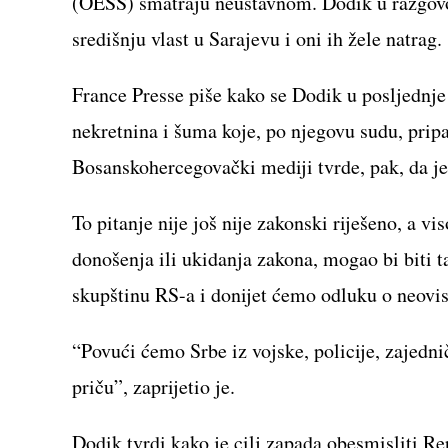
(OESS) smatraju neustavnom. Dodik u razgovor
središnju vlast u Sarajevu i oni ih žele natrag
France Presse piše kako se Dodik u posljednj
nekretnina i šuma koje, po njegovu sudu, pripad
Bosanskohercegovački mediji tvrde, pak, da je
To pitanje nije još nije zakonski riješeno, a 
donošenja ili ukidanja zakona, mogao bi biti t
skupštinu RS-a i donijet ćemo odluku o neovi
“Povući ćemo Srbe iz vojske, policije, zajedni
priču”, zaprijetio je.
Dodik tvrdi kako je cilj zapada obesmisliti Re