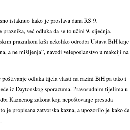
sno istaknuo kako je proslava dana RS 9.
e praznika, već odluka da se to učini 9. siječnja.
rskim praznikom krši nekoliko odredbi Ustava BiH koje
na, a ne mišljenja”, navodi veleposlanstvo u reakciji na
poštivanje odluka tijela vlasti na razini BiH pa tako i
tječe iz Daytonskog sporazuma. Pravosudnim tijelima u
edbi Kaznenog zakona koji nepoštovanje presuda
to je propisana zatvorska kazna, a upozorilo je kako će
.