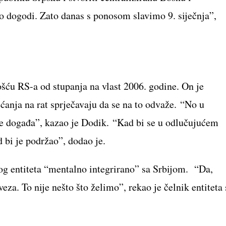
o dogodi. Zato danas s ponosom slavimo 9. siječnja”,
ošću RS-a od stupanja na vlast 2006. godine. On je
jećanja na rat sprječavaju da se na to odvaže. “No u
se događa”, kazao je Dodik. “Kad bi se u odlučujućem
d bi je podržao”, dodao je.
tog entiteta “mentalno integrirano” sa Srbijom. “Da,
za. To nije nešto što želimo”, rekao je čelnik entiteta 