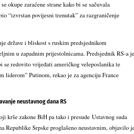
 se okupe zaraćene strane kako bi se sačuvala
io “izvrstan povijesni trenutak” za razgraničenje
.
šnje države i bliskost s ruskim predsjednikom
ljnim u zapadnim prijestolnicama. Predsjednik RS-a j
i se redovito vrijeđati američkog veleposlanika te
kim liderom” Putinom, rekao je za agenciju France
žavanje neustavnog dana RS
oji krše zakone BiH pa tako i presude Ustavnog suda
ana Republike Srpske proglašeno neustavnim, objavilo j