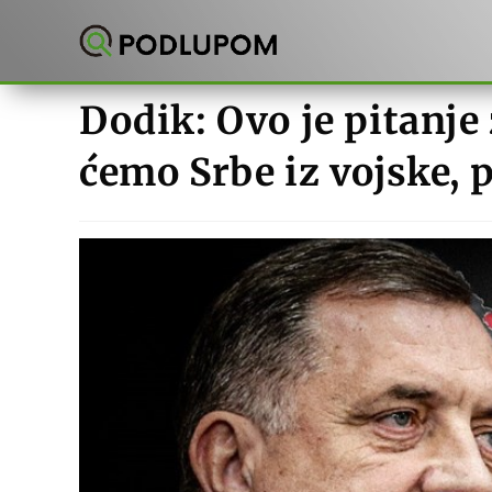
Preskoči
na
sadržaj
Dodik: Ovo je pitanje 
ćemo Srbe iz vojske, 