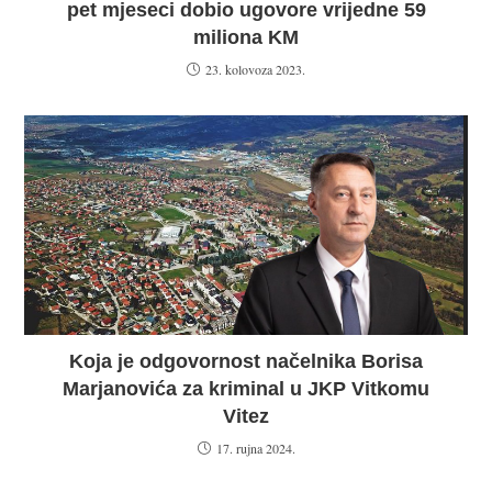
pet mjeseci dobio ugovore vrijedne 59
miliona KM
23. kolovoza 2023.
Koja je odgovornost načelnika Borisa
Marjanovića za kriminal u JKP Vitkomu
Vitez
17. rujna 2024.