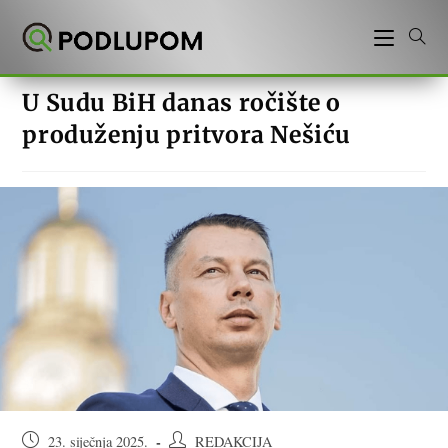
Preskoči
na
sadržaj
U Sudu BiH danas ročište o
produženju pritvora Nešiću
Objava
Autor
23. siječnja 2025.
REDAKCIJA