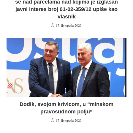
se nad parcelama nad kojima je izglasan
javni interes broj 01-02-359/12 upiše kao
vlasnik
17. listopada 2023.
Dodik, svojom krivicom, u “minskom
pravosudnom polju”
17. listopada 2023.