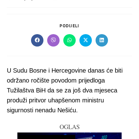
objavljena:
objave:
SHARE
PODIJELI
THIS
CONTENT
Opens
Opens
Opens
Opens
Opens
in
in
in
in
in
a
a
a
a
a
new
new
new
new
new
window
window
window
window
window
U Sudu Bosne i Hercegovine danas će biti
održano ročište povodom prijedloga
Tužilaštva BiH da se za još dva mjeseca
produži pritvor uhapšenom ministru
sigurnosti nenadu Nešiću.
OGLAS