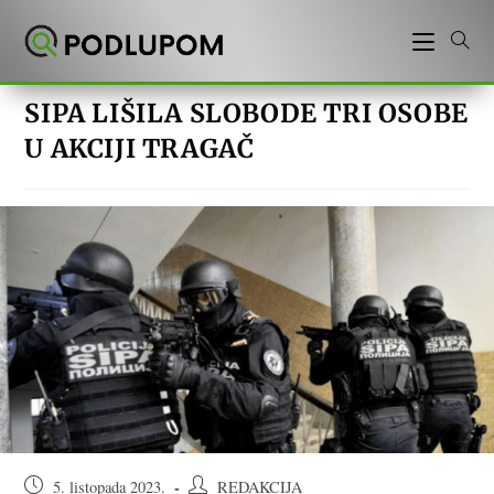
Preskoči
na
sadržaj
SIPA LIŠILA SLOBODE TRI OSOBE
U AKCIJI TRAGAČ
Objava
Autor
5. listopada 2023.
REDAKCIJA