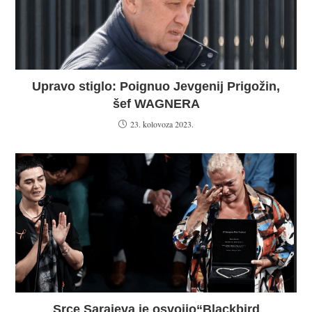
Upravo stiglo: Poignuo Jevgenij Prigožin,
šef WAGNERA
23. kolovoza 2023.
Srce Sarajeva je osvojio“Blackbird