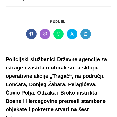
objavljena:
objave:
SHARE
PODIJELI
THIS
CONTENT
Opens
Opens
Opens
Opens
Opens
in
in
in
in
in
a
a
a
a
a
new
new
new
new
new
window
window
window
window
window
Policijski službenici Državne agencije za
istrage i zaštitu u utorak su, u sklopu
operativne akcije „Tragač“, na području
Lončara, Donjeg Žabara, Pelagićeva,
Čović Polja, Odžaka i Brčko distrikta
Bosne i Hercegovine pretresli stambene
objekate i pokretne stvari na šest