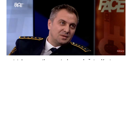
Krah lažnog moralizma: Kako je Nermin Šehović od
„heroja“ postao institucionalni problem
3. kolovoza 2026.