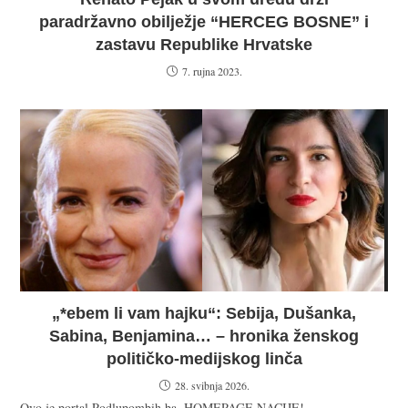
paradržavno obilježje “HERCEG BOSNE” i
zastavu Republike Hrvatske
7. rujna 2023.
„*ebem li vam hajku“: Sebija, Dušanka,
Sabina, Benjamina… – hronika ženskog
političko-medijskog linča
28. svibnja 2026.
Ovo je portal Podlupombih.ba. HOMEPAGE NACIJE!