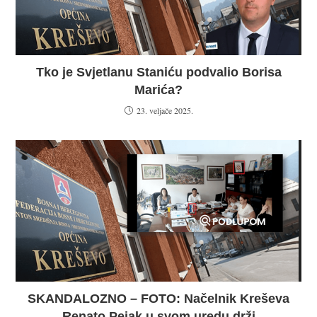
Tko je Svjetlanu Staniću podvalio Borisa
Marića?
23. veljače 2025.
SKANDALOZNO – FOTO: Načelnik Kreševa
Renato Pejak u svom uredu drži