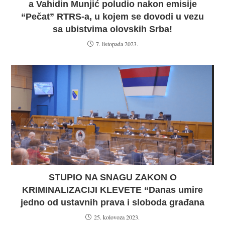
a Vahidin Munjić poludio nakon emisije
“Pečat” RTRS-a, u kojem se dovodi u vezu
sa ubistvima olovskih Srba!
7. listopada 2023.
STUPIO NA SNAGU ZAKON O
KRIMINALIZACIJI KLEVETE “Danas umire
jedno od ustavnih prava i sloboda građana
25. kolovoza 2023.