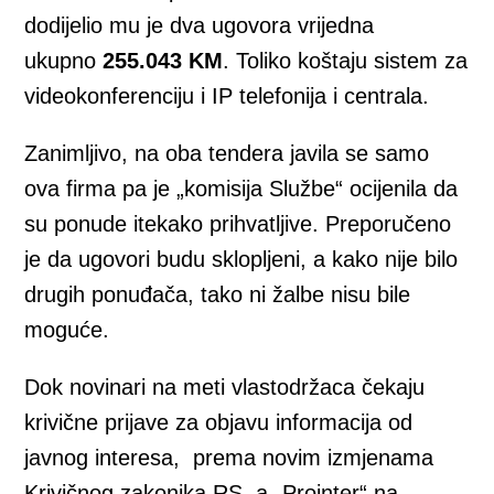
dodijelio mu je dva ugovora vrijedna
ukupno
255.043 KM
. Toliko koštaju sistem za
videokonferenciju i IP telefonija i centrala.
Zanimljivo, na oba tendera javila se samo
ova firma pa je „komisija Službe“ ocijenila da
su ponude itekako prihvatljive. Preporučeno
je da ugovori budu sklopljeni, a kako nije bilo
drugih ponuđača, tako ni žalbe nisu bile
moguće.
Dok novinari na meti vlastodržaca čekaju
krivične prijave za objavu informacija od
javnog interesa, prema novim izmjenama
Krivičnog zakonika RS, a „Prointer“ na