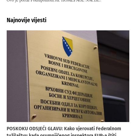
Najnovije vijesti
POSKOKU ODSJEĆI GLAVU: Kako vjerovati Federalnom
tužilaštvu kada osumnjičenog inspektora FUP-a štiti