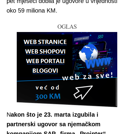
pet mjeseci dobila je ugovore u vrijednosti
oko 59 miliona KM.
OGLAS
N
akon što je 23. marta izgubila i
partnerski ugovor sa njemačkom
kompanijom SAP, firma „Prointer“