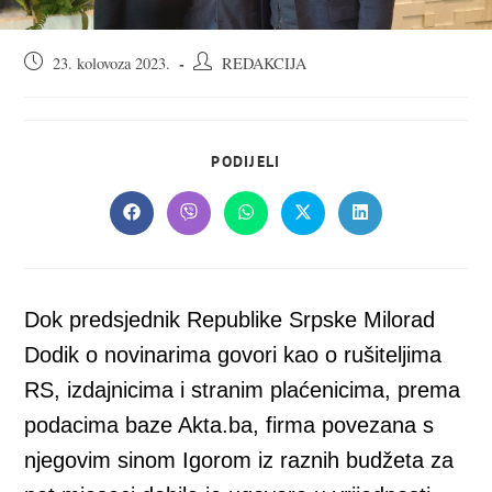
Objava
Autor
23. kolovoza 2023.
REDAKCIJA
objavljena:
objave:
SHARE
PODIJELI
THIS
CONTENT
Opens
Opens
Opens
Opens
Opens
in
in
in
in
in
a
a
a
a
a
new
new
new
new
new
window
window
window
window
window
Dok predsjednik Republike Srpske Milorad
Dodik o novinarima govori kao o rušiteljima
RS, izdajnicima i stranim plaćenicima, prema
podacima baze Akta.ba, firma povezana s
njegovim sinom Igorom iz raznih budžeta za