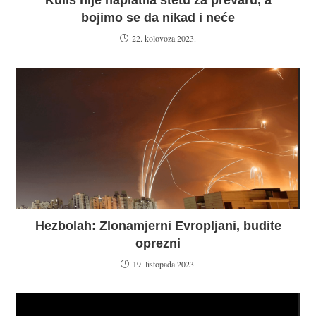
Kuliš nije naplatila štetu za prevaru, a
bojimo se da nikad i neće
22. kolovoza 2023.
Hezbolah: Zlonamjerni Evropljani, budite
oprezni
19. listopada 2023.