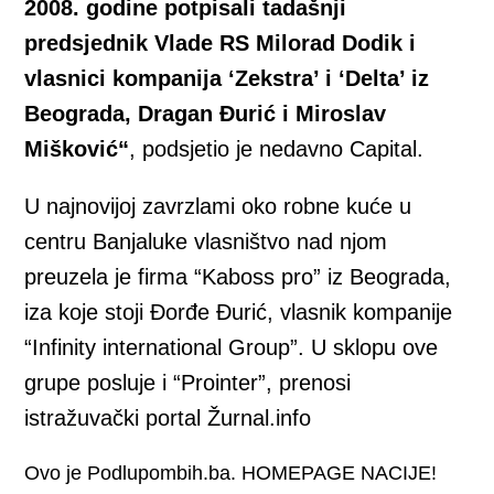
2008. godine potpisali tadašnji
predsjednik Vlade RS Milorad Dodik i
vlasnici kompanija ‘Zekstra’ i ‘Delta’ iz
Beograda, Dragan Đurić i Miroslav
Mišković“
, podsjetio je nedavno Capital.
U najnovijoj zavrzlami oko robne kuće u
centru Banjaluke vlasništvo nad njom
preuzela je firma “Kaboss pro” iz Beograda,
iza koje stoji Đorđe Đurić, vlasnik kompanije
“Infinity international Group”. U sklopu ove
grupe posluje i “Prointer”, prenosi
istražuvački portal Žurnal.info
Ovo je Podlupombih.ba. HOMEPAGE NACIJE!