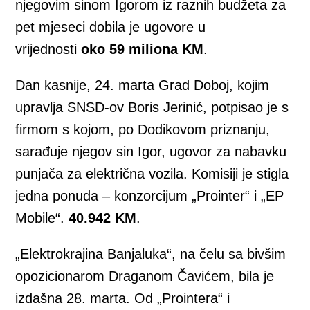
njegovim sinom Igorom iz raznih budžeta za
pet mjeseci dobila je ugovore u
vrijednosti
oko 59 miliona KM
.
Dan kasnije, 24. marta Grad Doboj, kojim
upravlja SNSD-ov Boris Jerinić, potpisao je s
firmom s kojom, po Dodikovom priznanju,
sarađuje njegov sin Igor, ugovor za nabavku
punjača za električna vozila. Komisiji je stigla
jedna ponuda – konzorcijum „Prointer“ i „EP
Mobile“.
40.942 KM
.
„Elektrokrajina Banjaluka“, na čelu sa bivšim
opozicionarom Draganom Čavićem, bila je
izdašna 28. marta. Od „Prointera“ i