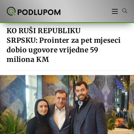
Preskoči
na
sadržaj
KO RUŠI REPUBLIKU
SRPSKU: Prointer za pet mjeseci
dobio ugovore vrijedne 59
miliona KM