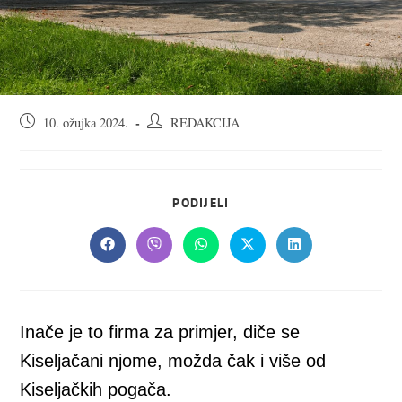
Objava
Autor
10. ožujka 2024.
REDAKCIJA
objavljena:
objave:
SHARE
PODIJELI
THIS
CONTENT
Opens
Opens
Opens
Opens
Opens
in
in
in
in
in
a
a
a
a
a
new
new
new
new
new
window
window
window
window
window
Inače je to firma za primjer, diče se
Kiseljačani njome, možda čak i više od
Kiseljačkih pogača.