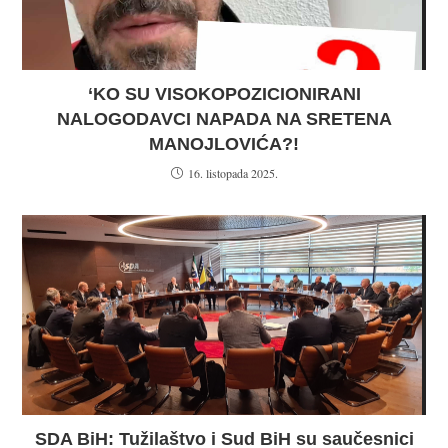
‘KO SU VISOKOPOZICIONIRANI
NALOGODAVCI NAPADA NA SRETENA
MANOJLOVIĆA?!
16. listopada 2025.
SDA BiH: Tužilaštvo i Sud BiH su saučesnici