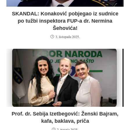
SKANDAL: Konaković pobjegao iz sudnice
po tužbi inspektora FUP-a dr. Nermina
Šehovića!
3. listopada 2025.
Prof. dr. Sebija Izetbegović: Ženski Bajram,
kafa, baklava, priča
2. travnja 2025.