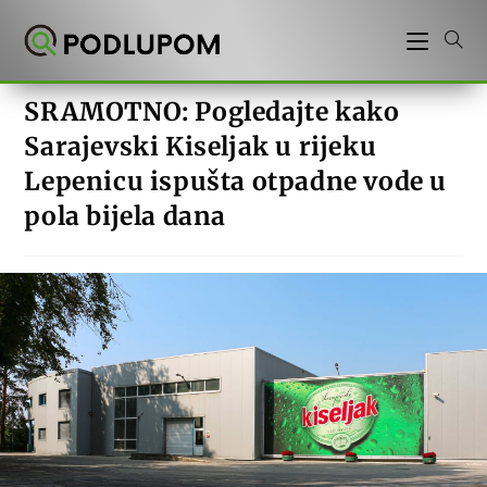
Preskoči
na
sadržaj
SRAMOTNO: Pogledajte kako
Sarajevski Kiseljak u rijeku
Lepenicu ispušta otpadne vode u
pola bijela dana