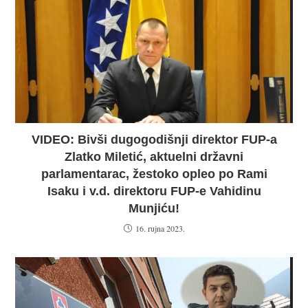
VIDEO: Bivši dugogodišnji direktor FUP-a
Zlatko Miletić, aktuelni državni
parlamentarac, žestoko opleo po Rami
Isaku i v.d. direktoru FUP-e Vahidinu
Munjiću!
16. rujna 2023.