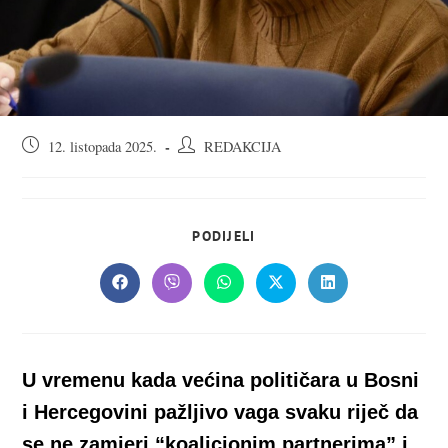
Objava
Autor
12. listopada 2025.
REDAKCIJA
objavljena:
objave:
SHARE
PODIJELI
THIS
CONTENT
Opens
Opens
Opens
Opens
Opens
in
in
in
in
in
a
a
a
a
a
new
new
new
new
new
window
window
window
window
window
U vremenu kada većina političara u Bosni
i Hercegovini pažljivo vaga svaku riječ da
se ne zamjeri “koalicionim partnerima” i