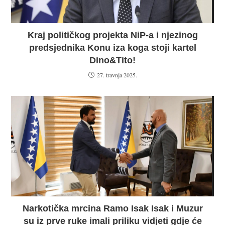
Kraj političkog projekta NiP-a i njezinog
predsjednika Konu iza koga stoji kartel
Dino&Tito!
27. travnja 2025.
Narkotička mrcina Ramo Isak Isak i Muzur
su iz prve ruke imali priliku vidjeti gdje će