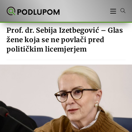
Preskoči
na
sadržaj
Prof. dr. Sebija Izetbegović – Glas
žene koja se ne povlači pred
političkim licemjerjem