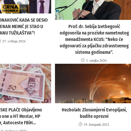
ONAKOVIĆ KADA SE DESIO
ŽENAN MEMIĆ JE STAO U
Prof. dr. Sebija Izetbegović
ANU TUŽILAŠTVA”!
odgovorila na prozivke nametnutog
menadžmenta KCUS: “Neko će
27. svibnja 2024.
odgovarati za pljačku zdravstvenog
sistema godinama”.
3. ožujka 2026.
SKE PLAĆE Objavljeno
Hezbolah: Zlonamjerni Evropljani,
u one u HT Mostar, HP
budite oprezni
r, Autoceste FBiH…
19. listopada 2023.
9. studenoga 2023.