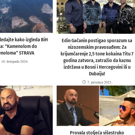
ledajte kako izgleda BiH
Edin Gačanin postigao sporazum sa
aka: “Kamenolom do
nizozemskim pravosuđem: Za
noloma” STRAVA
krijumčarenje 2,5 tone kokaina Titu 7
godina zatvora, zatražio da kaznu
10. listopada 2024.
izdržava u Bosni i Hercegovini ili u
Dubaiju!
7. prosinca 2023.
Provala stoljeća višestruko