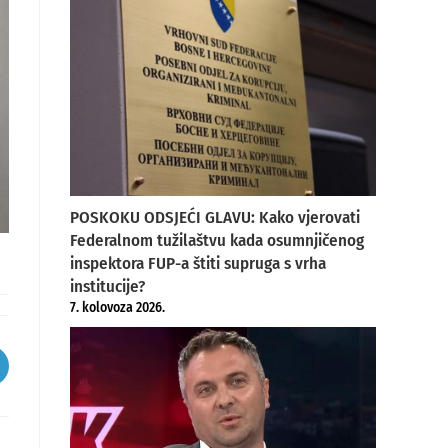
POSKOKU ODSJEĆI GLAVU: Kako vjerovati
Federalnom tužilaštvu kada osumnjičenog
inspektora FUP-a štiti supruga s vrha
institucije?
7. kolovoza 2026.
pens
ew
indow