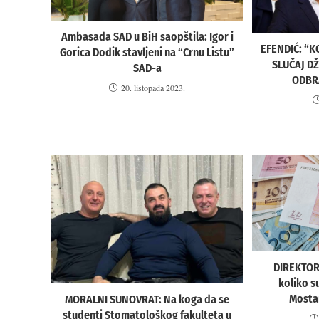
Ambasada SAD u BiH saopštila: Igor i
EFENDIĆ: “K
Gorica Dodik stavljeni na “Crnu Listu”
SLUČAJ D
SAD-a
ODBR
20. listopada 2023.
DIREKTOR
koliko s
Mosta
MORALNI SUNOVRAT: Na koga da se
studenti Stomatološkog fakulteta u