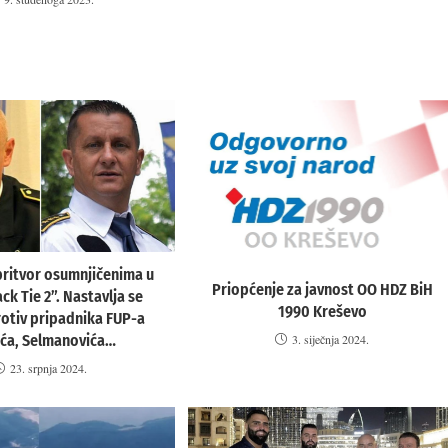
pritvor osumnjičenima u
Priopćenje za javnost OO HDZ BiH
ack Tie 2”. Nastavlja se
1990 Kreševo
rotiv pripadnika FUP-a
ića, Selmanovića…
3. siječnja 2024.
23. srpnja 2024.