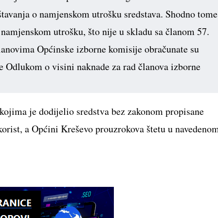
ještavanja o namjenskom utrošku sredstava. Shodno tome
 o namjenskom utrošku, što nije u skladu sa članom 57.
lanovima Općinske izborne komisije obračunate su
e Odlukom o visini naknade za rad članova izborne
kojima je dodijelio sredstva bez zakonom propisane
orist, a Općini Kreševo prouzrokova štetu u navedeno