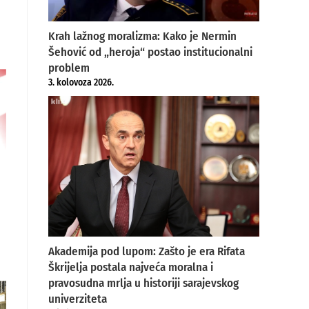
Krah lažnog moralizma: Kako je Nermin
Šehović od „heroja“ postao institucionalni
problem
3. kolovoza 2026.
Akademija pod lupom: Zašto je era Rifata
Škrijelja postala najveća moralna i
pravosudna mrlja u historiji sarajevskog
univerziteta