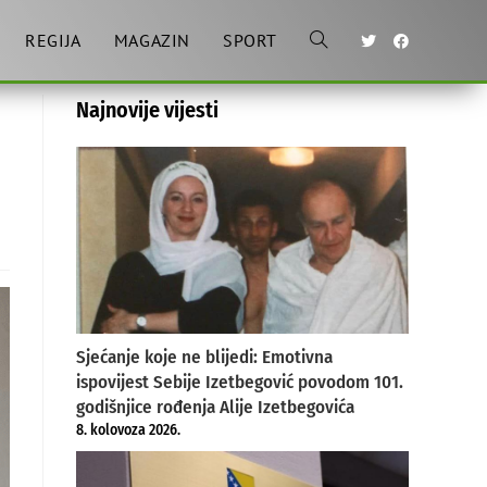
REGIJA
MAGAZIN
SPORT
Toggle
Najnovije vijesti
website
search
Sjećanje koje ne blijedi: Emotivna
ispovijest Sebije Izetbegović povodom 101.
godišnjice rođenja Alije Izetbegovića
8. kolovoza 2026.