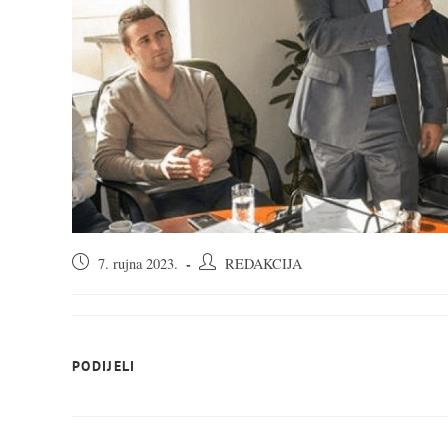
Objava
Autor
7. rujna 2023.
REDAKCIJA
objavljena:
objave:
SHARE
PODIJELI
THIS
CONTENT