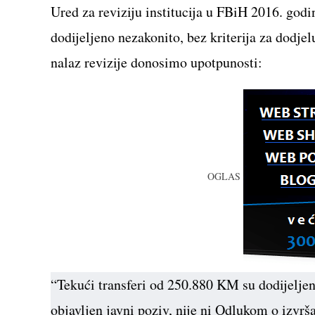
Ured za reviziju institucija u FBiH 2016. godi
dodijeljeno nezakonito, bez kriterija za dodje
nalaz revizije donosimo upotpunosti:
OGLAS
“Tekući transferi od 250.880 KM su dodijeljeni
objavljen javni poziv, nije ni Odlukom o izvr