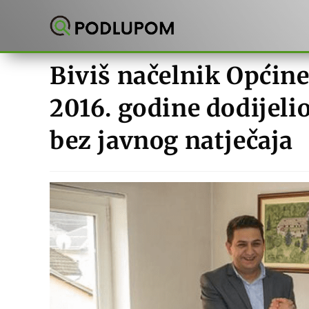
Preskoči
na
sadržaj
Biviš načelnik Općine
2016. godine dodijel
bez javnog natječaja