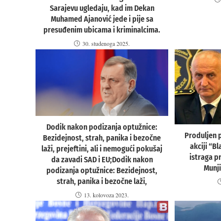
Sarajevu ugledaju, kad im Dekan
Muhamed Ajanović jede i pije sa
presuđenim ubicama i kriminalcima.
30. studenoga 2025.
Dodik nakon podizanja optužnice:
Produljen 
Bezidejnost, strah, panika i bezočne
akciji “Bl
laži, prejeftini, ali i nemogući pokušaj
istraga p
da zavadi SAD i EU;Dodik nakon
Munj
podizanja optužnice: Bezidejnost,
strah, panika i bezočne laži,
13. kolovoza 2023.