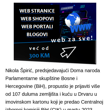
Nikola Špirić, predsjedavajući Doma naroda
Parlamentarne skupštine Bosne i
Hercegovine (BiH), propustio je prijaviti više
od 107 duluma zemljišta i kuću u Drvaru u
imovinskom kartonu koji je predao Centralnoj
izbornoj komisiji BiH (CIK) u martu 2023.