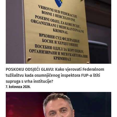
POSKOKU ODSJEĆI GLAVU: Kako vjerovati Federalnom
tužilaštvu kada osumnjičenog inspektora FUP-a štiti
supruga s vrha institucije?
7. kolovoza 2026.