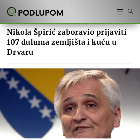
Preskoči
na
sadržaj
Nikola Špirić zaboravio prijaviti
107 duluma zemljišta i kuću u
Drvaru