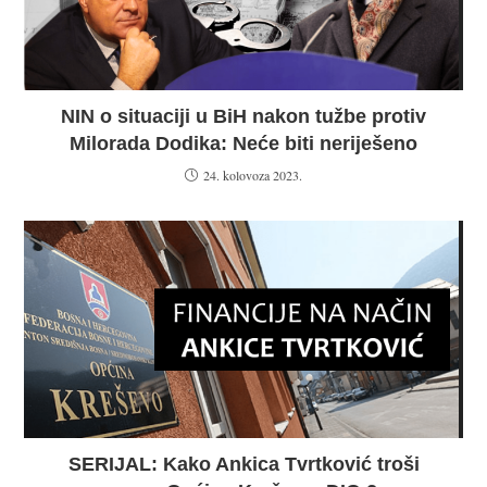
NIN o situaciji u BiH nakon tužbe protiv
Milorada Dodika: Neće biti neriješeno
24. kolovoza 2023.
SERIJAL: Kako Ankica Tvrtković troši