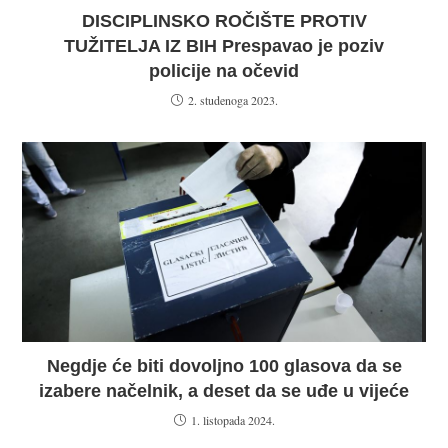
DISCIPLINSKO ROČIŠTE PROTIV
TUŽITELJA IZ BIH Prespavao je poziv
policije na očevid
2. studenoga 2023.
Negdje će biti dovoljno 100 glasova da se
izabere načelnik, a deset da se uđe u vijeće
1. listopada 2024.