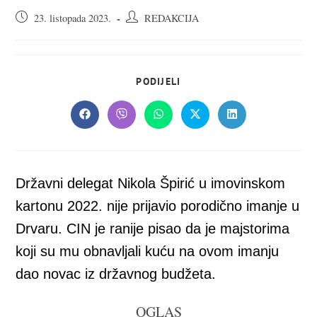
Objava
Autor
23. listopada 2023.
REDAKCIJA
objavljena:
objave:
SHARE
PODIJELI
THIS
CONTENT
Opens
Opens
Opens
Opens
Opens
in
in
in
in
in
a
a
a
a
a
new
new
new
new
new
window
window
window
window
window
Državni delegat Nikola Špirić u imovinskom
kartonu 2022. nije prijavio porodično imanje u
Drvaru. CIN je ranije pisao da je majstorima
koji su mu obnavljali kuću na ovom imanju
dao novac iz državnog budžeta.
OGLAS