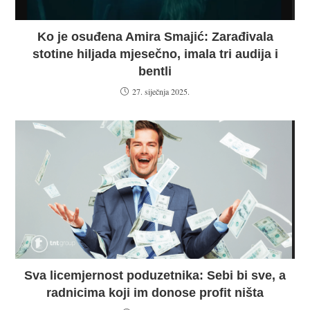
Ko je osuđena Amira Smajić: Zarađivala
stotine hiljada mjesečno, imala tri audija i
bentli
27. siječnja 2025.
Sva licemjernost poduzetnika: Sebi bi sve, a
radnicima koji im donose profit ništa