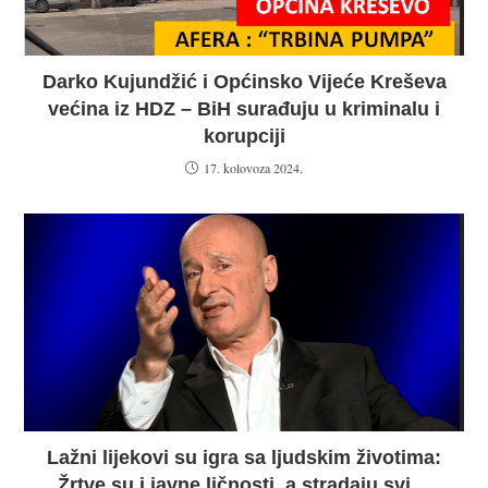
Darko Kujundžić i Općinsko Vijeće Kreševa
većina iz HDZ – BiH surađuju u kriminalu i
korupciji
17. kolovoza 2024.
Lažni lijekovi su igra sa ljudskim životima:
Žrtve su i javne ličnosti, a stradaju svi…