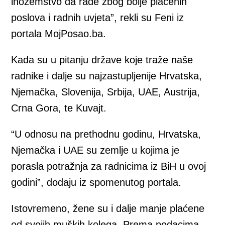
inozemstvo da rade zbog bolje plaćenih
poslova i radnih uvjeta”, rekli su Feni iz
portala MojPosao.ba.
Kada su u pitanju države koje traže naše
radnike i dalje su najzastupljenije Hrvatska,
Njemačka, Slovenija, Srbija, UAE, Austrija,
Crna Gora, te Kuvajt.
“U odnosu na prethodnu godinu, Hrvatska,
Njemačka i UAE su zemlje u kojima je
porasla potražnja za radnicima iz BiH u ovoj
godini”, dodaju iz spomenutog portala.
Istovremeno, žene su i dalje manje plaćene
od svojih muških kolega. Prema podacima