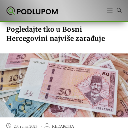
Preskoči
na
sadržaj
Pogledajte tko u Bosni
Hercegovini najviše zarađuje
Objava
Autor
23. rujna 2023.
REDAKCIJA