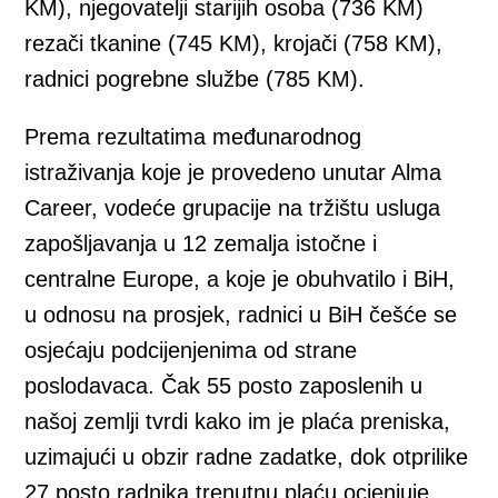
KM), njegovatelji starijih osoba (736 KM)
rezači tkanine (745 KM), krojači (758 KM),
radnici pogrebne službe (785 KM).
Prema rezultatima međunarodnog
istraživanja koje je provedeno unutar Alma
Career, vodeće grupacije na tržištu usluga
zapošljavanja u 12 zemalja istočne i
centralne Europe, a koje je obuhvatilo i BiH,
u odnosu na prosjek, radnici u BiH češće se
osjećaju podcijenjenima od strane
poslodavaca. Čak 55 posto zaposlenih u
našoj zemlji tvrdi kako im je plaća preniska,
uzimajući u obzir radne zadatke, dok otprilike
27 posto radnika trenutnu plaću ocjenjuje