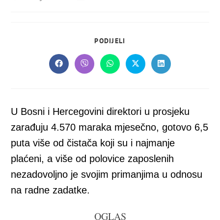
objavljena:
objave:
SHARE
PODIJELI
THIS
CONTENT
Opens
Opens
Opens
Opens
Opens
in
in
in
in
in
a
a
a
a
a
new
new
new
new
new
window
window
window
window
window
U Bosni i Hercegovini direktori u prosjeku
zarađuju 4.570 maraka mjesečno, gotovo 6,5
puta više od čistača koji su i najmanje
plaćeni, a više od polovice zaposlenih
nezadovoljno je svojim primanjima u odnosu
na radne zadatke.
OGLAS