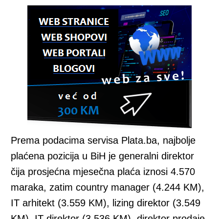
Prema podacima servisa Plata.ba, najbolje
plaćena pozicija u BiH je generalni direktor
čija prosjećna mjesečna plaća iznosi 4.570
maraka, zatim country manager (4.244 KM),
IT arhitekt (3.559 KM), lizing direktor (3.549
KM), IT direktor (3.536 KM), direktor prodaje