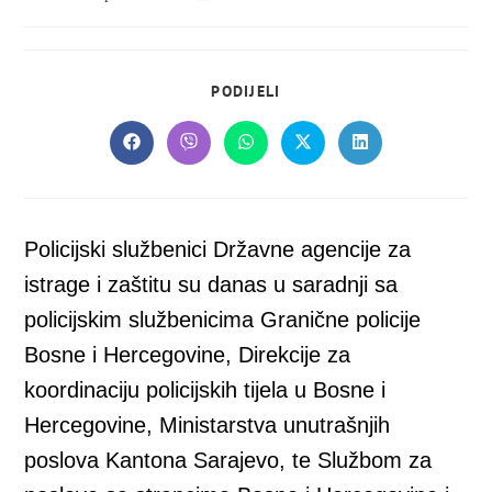
objavljena:
objave:
SHARE
PODIJELI
THIS
CONTENT
Opens
Opens
Opens
Opens
Opens
in
in
in
in
in
a
a
a
a
a
new
new
new
new
new
window
window
window
window
window
Policijski službenici Državne agencije za
istrage i zaštitu su danas u saradnji sa
policijskim službenicima Granične policije
Bosne i Hercegovine, Direkcije za
koordinaciju policijskih tijela u Bosne i
Hercegovine, Ministarstva unutrašnjih
poslova Kantona Sarajevo, te Službom za