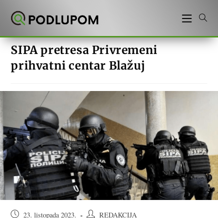
Preskoči
na
sadržaj
SIPA pretresa Privremeni
prihvatni centar Blažuj
Objava
Autor
23. listopada 2023.
REDAKCIJA