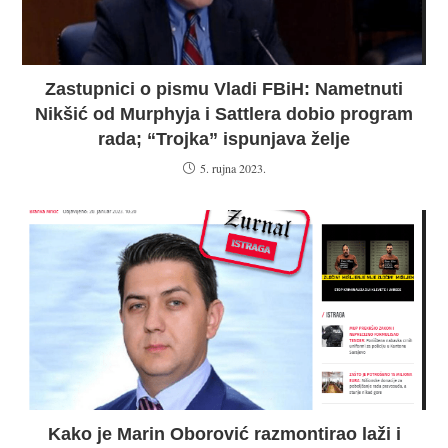
Zastupnici o pismu Vladi FBiH: Nametnuti
Nikšić od Murphyja i Sattlera dobio program
rada; “Trojka” ispunjava želje
5. rujna 2023.
Kako je Marin Oborović razmontirao laži i