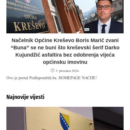
Načelnik Općine Kreševo Boris Marić zvani
“Buna” se ne buni što kreševski šerif Darko
Kujundžić asfaltira bez odobrenja vijeća
općinsku imovinu
3. prosinca 2024.
Ovo je portal Podlupombih.ba. HOMEPAGE NACIJE!
Najnovije vijesti