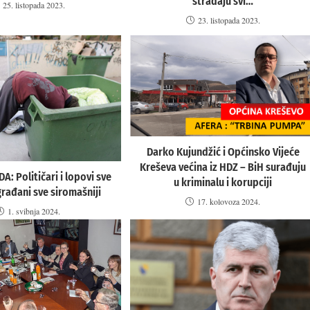
stradaju svi…
25. listopada 2023.
23. listopada 2023.
Darko Kujundžić i Općinsko Vijeće
Kreševa većina iz HDZ – BiH surađuju
: Političari i lopovi sve
u kriminalu i korupciji
građani sve siromašniji
17. kolovoza 2024.
1. svibnja 2024.