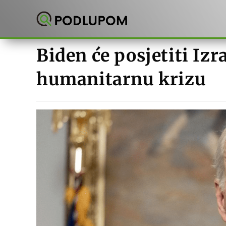
Preskoči
na
sadržaj
Biden će posjetiti Izr
humanitarnu krizu