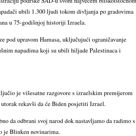
onstraciju podrške SAD-u svom najvećem bliskoistočno
padači ubili 1.300 ljudi tokom divljanja po gradovima
na u 75-godišnjoj historiji Izraela.
aze pod upravom Hamasa, uključujući ograničavanje
nim napadima koji su ubili hiljade Palestinaca i
ljučio je višesatne razgovore s izraelskim premijerom
orak rekavši da će Biden posjetiti Izrael.
rebno da odbrani svoj narod dok nastavljamo da radimo s
o je Blinken novinarima.