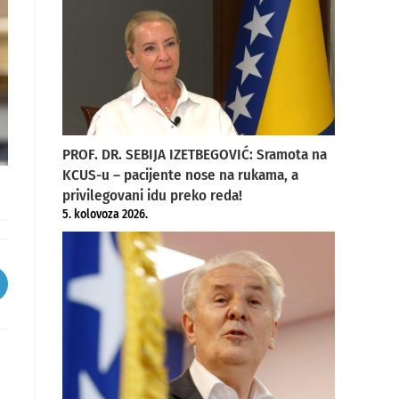
PROF. DR. SEBIJA IZETBEGOVIĆ: Sramota na
KCUS-u – pacijente nose na rukama, a
privilegovani idu preko reda!
5. kolovoza 2026.
pens
ew
indow