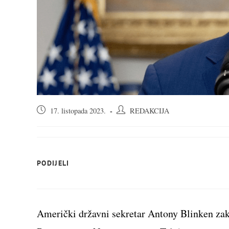
Objava
Autor
17. listopada 2023.
REDAKCIJA
objavljena:
objave:
SHARE
PODIJELI
THIS
CONTENT
Američki državni sekretar Antony Blinken zak