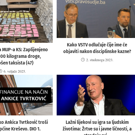
Kako VSTV odlučuje čije ime će
ja MUP-a KS: Zaplijenjeno
objaviti nakon disciplinske kazne?
100 kilograma droge,
2. studenoga 2023.
šen taksista (47)
6. veljače 2025.
ko Ankica Tvrtković troši
Lažni lijekovi su igra sa ljudskim
ćine Kreševo. DIO 1.
životima: Žrtve su i javne ličnosti, a