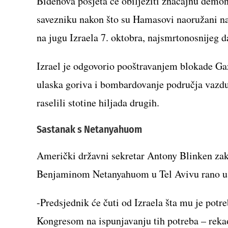
Bidenova posjeta će obilježiti značajnu dem
savezniku nakon što su Hamasovi naoružani na
na jugu Izraela 7. oktobra, najsmrtonosnijeg da
Izrael je odgovorio pooštravanjem blokade G
ulaska goriva i bombardovanje područja vazduš
raselili stotine hiljada drugih.
Sastanak s Netanyahuom
Američki državni sekretar Antony Blinken zak
Benjaminom Netanyahuom u Tel Avivu rano u ut
-Predsjednik će čuti od Izraela šta mu je pot
Kongresom na ispunjavanju tih potreba – reka