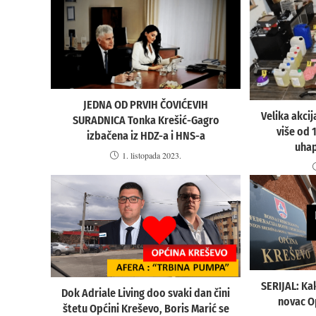
JEDNA OD PRVIH ČOVIĆEVIH
Velika akci
SURADNICA Tonka Krešić-Gagro
više od 
izbačena iz HDZ-a i HNS-a
uhap
1. listopada 2023.
SERIJAL: Ka
Dok Adriale Living doo svaki dan čini
novac Op
štetu Općini Kreševo, Boris Marić se