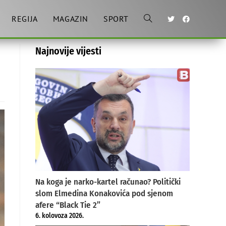
REGIJA
MAGAZIN
SPORT
Toggle
Najnovije vijesti
website
search
Na koga je narko-kartel računao? Politički
slom Elmedina Konakovića pod sjenom
afere “Black Tie 2”
6. kolovoza 2026.