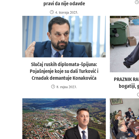
pravi da nije odavde
4. travnja 2025.
Slučaj ruskih diplomata-špijuna:
Pojašnjenje koje su dali Turković i
Crnadak demantuje Konakovića
PRAZNIK RADA
bogatiji, 
8. rujna 2023.