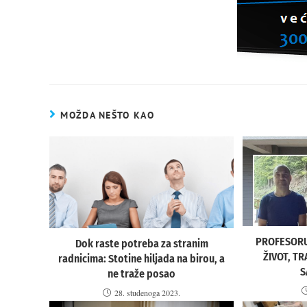
MOŽDA NEŠTO KAO
PROFESORU
Dok raste potreba za stranim
ŽIVOT, TR
radnicima: Stotine hiljada na birou, a
S
ne traže posao
28. studenoga 2023.