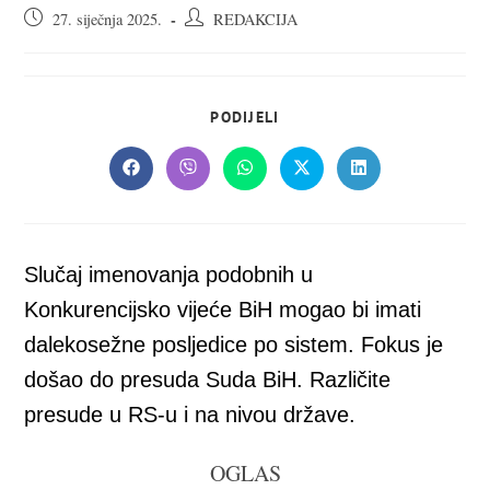
Objava
Autor
27. siječnja 2025.
REDAKCIJA
objavljena:
objave:
SHARE
PODIJELI
THIS
CONTENT
Opens
Opens
Opens
Opens
Opens
in
in
in
in
in
a
a
a
a
a
new
new
new
new
new
window
window
window
window
window
Slučaj imenovanja podobnih u
Konkurencijsko vijeće BiH mogao bi imati
dalekosežne posljedice po sistem. Fokus je
došao do presuda Suda BiH. Različite
presude u RS-u i na nivou države.
OGLAS