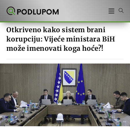
Preskoči
na
sadržaj
Otkriveno kako sistem brani
korupciju: Vijeće ministara BiH
može imenovati koga hoće?!