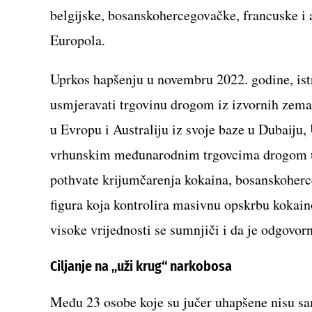
belgijske, bosanskohercegovačke, francuske i
Europola.
Uprkos hapšenju u novembru 2022. godine, istr
usmjeravati trgovinu drogom iz izvornih zemal
u Evropu i Australiju iz svoje baze u Dubaiju
vrhunskim međunarodnim trgovcima drogom u D
pothvate krijumčarenja kokaina, bosanskoherc
figura koja kontrolira masivnu opskrbu kokai
visoke vrijednosti se sumnjiči i da je odgovor
Ciljanje na „uži krug“ narkobosa
Među 23 osobe koje su jučer uhapšene nisu s