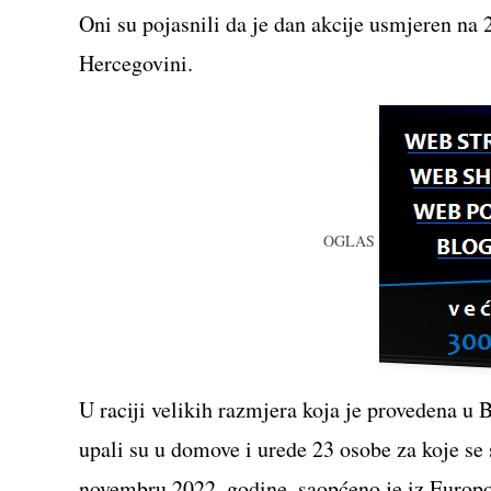
CONTENT
Oni su pojasnili da je dan akcije usmjeren na
Hercegovini.
OGLAS
U raciji velikih razmjera koja je provedena u 
upali su u domove i urede 23 osobe za koje s
novembru 2022. godine, saopćeno je iz Europo