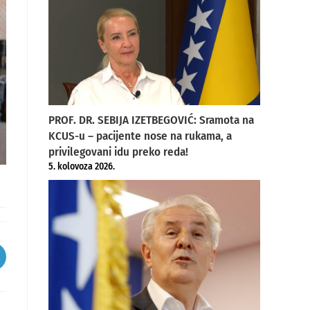
PROF. DR. SEBIJA IZETBEGOVIĆ: Sramota na
KCUS-u – pacijente nose na rukama, a
privilegovani idu preko reda!
5. kolovoza 2026.
pens
ew
indow