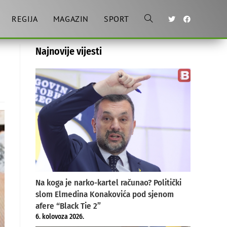
REGIJA
MAGAZIN
SPORT
Toggle
Najnovije vijesti
website
search
Na koga je narko-kartel računao? Politički
slom Elmedina Konakovića pod sjenom
afere “Black Tie 2”
6. kolovoza 2026.