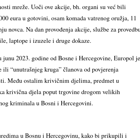
osti mreže. Uoči ove akcije, bh. organi su već bili
5.000 eura u gotovini, osam komada vatrenog oružja, 11
anju novca. Na dan provođenja akcije, službe za provedb
e, laptope i izuzele i druge dokaze.
 junu 2023. godine od Bosne i Hercegovine, Europol j
e ili “unutrašnjeg kruga” članova od povjerenja
sti. Među ostalim krivičnim djelima, predmet u
a krivična djela poput trgovine drogom velikih
nog kriminala u Bosni i Hercegovini.
redima u Bosnu i Hercegovinu, kako bi prikupili i