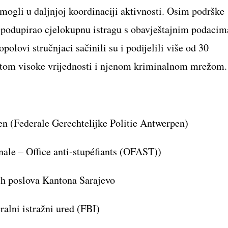
mogli u daljnjoj koordinaciji aktivnosti. Osim podrške
je podupirao cjelokupnu istragu s obavještajnim podacim
olovi stručnjaci sačinili su i podijelili više od 30
etom visoke vrijednosti i njenom kriminalnom mrežom.
:
en (Federale Gerechtelijke Politie Antwerpen)
nale – Office anti-stupéfiants (OFAST))
jih poslova Kantona Sarajevo
alni istražni ured (FBI)