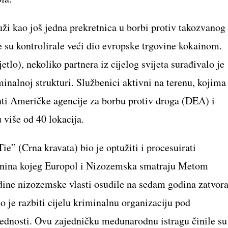
uži kao još jedna prekretnica u borbi protiv takozvanog
e su kontrolirale veći dio evropske trgovine kokainom.
etlo), nekoliko partnera iz cijelog svijeta surađivalo je
minalnoj strukturi. Službenici aktivni na terenu, kojima
enti Američke agencije za borbu protiv droga (DEA) i
 više od 40 lokacija.
ie” (Crna kravata) bio je optužiti i procesuirati
nina kojeg Europol i Nizozemska smatraju Metom
dine nizozemske vlasti osudile na sedam godina zatvor
o je razbiti cijelu kriminalnu organizaciju pod
ednosti. Ovu zajedničku međunarodnu istragu činile su