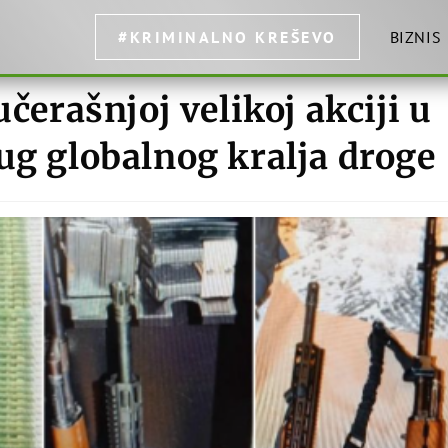
#KRIMINALNO KREŠEVO
BIZNIS
učerašnjoj velikoj akciji u
ug globalnog kralja droge