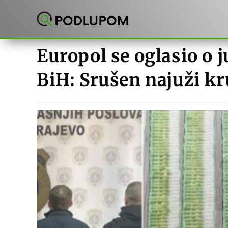
Preskoči
na
sadržaj
Europol se oglasio o j
BiH: Srušen najuži kr