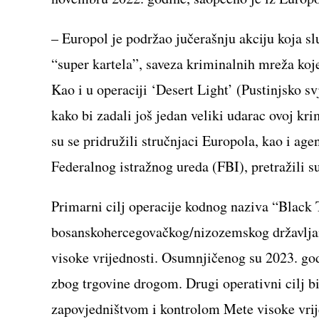
– Europol je podržao jučerašnju akciju koja sl
“super kartela”, saveza kriminalnih mreža koj
Kao i u operaciji ‘Desert Light’ (Pustinjsko svj
kako bi zadali još jedan veliki udarac ovoj kri
su se pridružili stručnjaci Europola, kao i ag
Federalnog istražnog ureda (FBI), pretražili su
Primarni cilj operacije kodnog naziva “Black T
bosanskohercegovačkog/nizozemskog državlja
visoke vrijednosti. Osumnjičenog su 2023. go
zbog trgovine drogom. Drugi operativni cilj bi
zapovjedništvom i kontrolom Mete visoke vrij