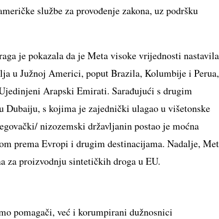
 američke službe za provođenje zakona, uz podršku
aga je pokazala da je Meta visoke vrijednosti nastavila
ja u Južnoj Americi, poput Brazila, Kolumbije i Perua,
, Ujedinjeni Arapski Emirati. Sarađujući s drugim
ubaiju, s kojima je zajednički ulagao u višetonske
egovački/ nizozemski državljanin postao je moćna
nom prema Evropi i drugim destinacijama. Nadalje, Me
na za proizvodnju sintetičkih droga u EU.
amo pomagači, već i korumpirani dužnosnici