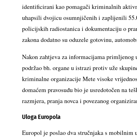
identificirani kao pomagači kriminalnih aktivn
uhapsili dvojicu osumnjičenih i zaplijenili 5
policijskih radiostanica i dokumentaciju o pr
zakona dodatno su oduzele gotovinu, automobil
Nakon zahtjeva za informacijama primljenog u
podržao bh. organe u istrazi protiv uže skupin
kriminalne organizacije Mete visoke vrijedno
domaćem pravosuđu bio je usredotočen na tešk
razmjera, pranja novca i povezanog organizira
Uloga Europola
Europol je poslao dva stručnjaka s mobilnim u