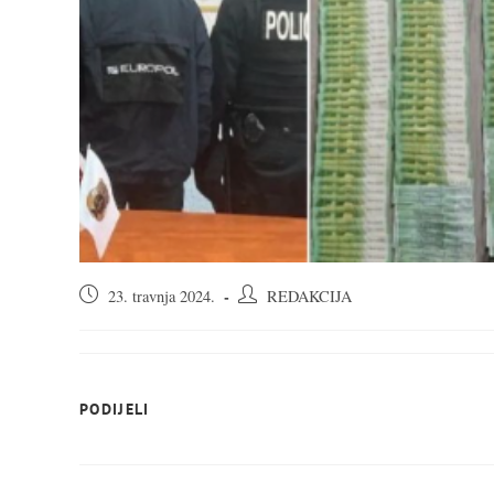
Objava
Autor
23. travnja 2024.
REDAKCIJA
objavljena:
objave:
SHARE
PODIJELI
THIS