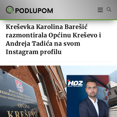
Preskoči
na
sadržaj
Kreševka Karolina Barešić
razmontirala Općinu Kreševo i
Andreja Tadića na svom
Instagram profilu