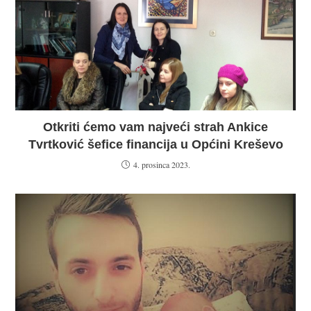
Otkriti ćemo vam najveći strah Ankice
Tvrtković šefice financija u Općini Kreševo
4. prosinca 2023.