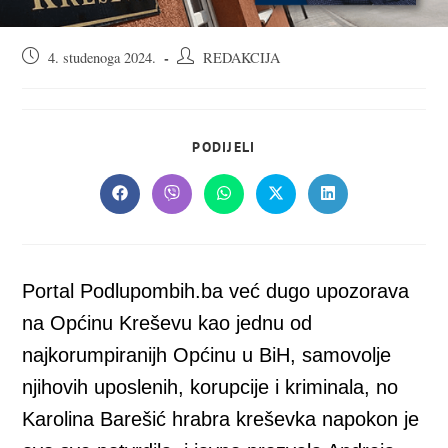
Objava
Autor
4. studenoga 2024.
REDAKCIJA
objavljena:
objave:
SHARE
PODIJELI
THIS
CONTENT
Opens
Opens
Opens
Opens
Opens
in
in
in
in
in
a
a
a
a
a
new
new
new
new
new
window
window
window
window
window
Portal Podlupombih.ba već dugo upozorava
na Općinu Kreševu kao jednu od
najkorumpiranijh Općinu u BiH, samovolje
njihovih uposlenih, korupcije i kriminala, no
Karolina Barešić hrabra kreševka napokon je