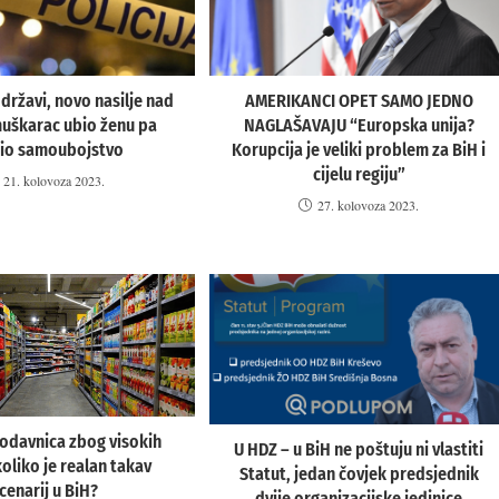
 državi, novo nasilje nad
AMERIKANCI OPET SAMO JEDNO
uškarac ubio ženu pa
NAGLAŠAVAJU “Europska unija?
šio samoubojstvo
Korupcija je veliki problem za BiH i
cijelu regiju”
21. kolovoza 2023.
27. kolovoza 2023.
odavnica zbog visokih
U HDZ – u BiH ne poštuju ni vlastiti
 koliko je realan takav
Statut, jedan čovjek predsjednik
cenarij u BiH?
dvije organizacijske jedinice