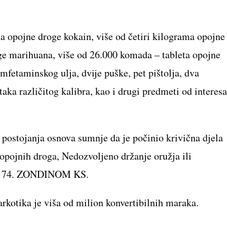
a opojne droge kokain, više od četiri kilograma opojne
ge marihuana, više od 26.000 komada – tableta opojne
amfetaminskog ulja, dvije puške, pet pištolja, dva
aka različitog kalibra, kao i drugi predmeti od interesa
 postojanja osnova sumnje da je počinio krivična djela
 opojnih droga, Nedozvoljeno držanje oružja ili
lana 74. ZONDINOM KS.
arkotika je viša od milion konvertibilnih maraka.