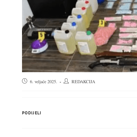
Objava
Autor
6. veljače 2025.
REDAKCIJA
objavljena:
objave:
SHARE
PODIJELI
THIS