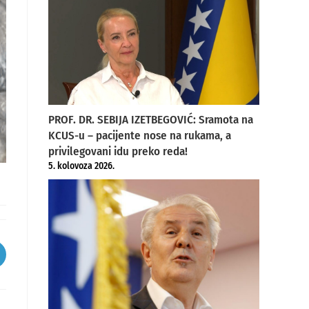
PROF. DR. SEBIJA IZETBEGOVIĆ: Sramota na
KCUS-u – pacijente nose na rukama, a
privilegovani idu preko reda!
5. kolovoza 2026.
pens
ew
indow