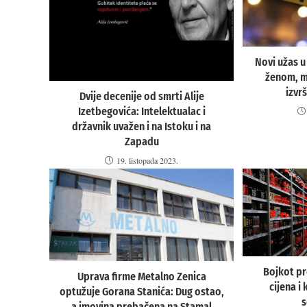
Novi užas u
ženom, m
izvr
Dvije decenije od smrti Alije
Izetbegovića: Intelektualac i
državnik uvažen i na Istoku i na
Zapadu
19. listopada 2023.
Bojkot pr
Uprava firme Metalno Zenica
cijena i
optužuje Gorana Stanića: Dug ostao,
s
a imovina prebačena na Stamal