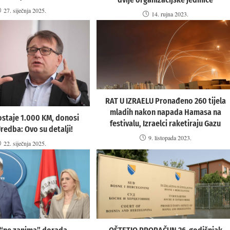
27. siječnja 2025.
14. rujna 2023.
RAT U IZRAELU Pronađeno 260 tijela
mladih nakon napada Hamasa na
ostaje 1.000 KM, donosi
festivalu, Izraelci raketiraju Gazu
redba: Ovo su detalji!
9. listopada 2023.
22. siječnja 2025.