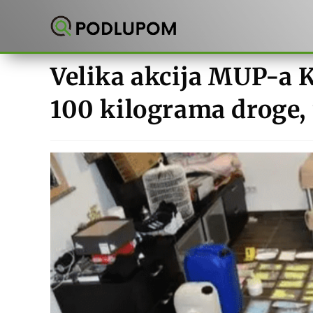
Preskoči
na
sadržaj
Velika akcija MUP-a K
100 kilograma droge, 