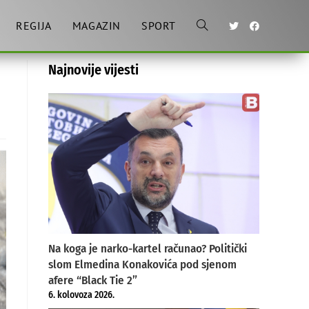
REGIJA
MAGAZIN
SPORT
Toggle
Najnovije vijesti
website
search
Na koga je narko-kartel računao? Politički
slom Elmedina Konakovića pod sjenom
afere “Black Tie 2”
6. kolovoza 2026.