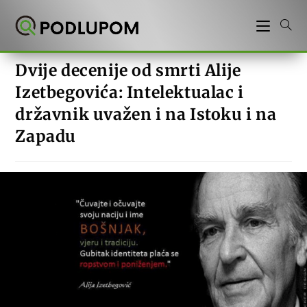
Preskoči
na
sadržaj
Dvije decenije od smrti Alije
Izetbegovića: Intelektualac i
državnik uvažen i na Istoku i na
Zapadu