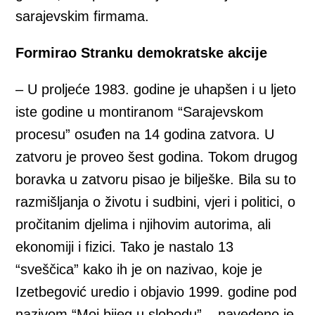
sarajevskim firmama.
Formirao Stranku demokratske akcije
– U proljeće 1983. godine je uhapšen i u ljeto
iste godine u montiranom “Sarajevskom
procesu” osuđen na 14 godina zatvora. U
zatvoru je proveo šest godina. Tokom drugog
boravka u zatvoru pisao je bilješke. Bila su to
razmišljanja o životu i sudbini, vjeri i politici, o
pročitanim djelima i njihovim autorima, ali
ekonomiji i fizici. Tako je nastalo 13
“sveščica” kako ih je on nazivao, koje je
Izetbegović uredio i objavio 1999. godine pod
nazivom “Moj bijeg u slobodu” – navedeno je