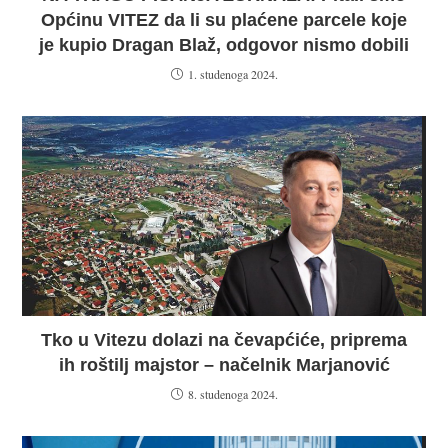
Općinu VITEZ da li su plaćene parcele koje
je kupio Dragan Blaž, odgovor nismo dobili
1. studenoga 2024.
Tko u Vitezu dolazi na čevapćiće, priprema
ih roštilj majstor – načelnik Marjanović
8. studenoga 2024.