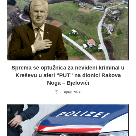
Sprema se optužnica za neviđeni kriminal u
Kreševu u aferi “PUT” na dionici Rakova
Noga – Bjelovići
7. srpnja 2024.