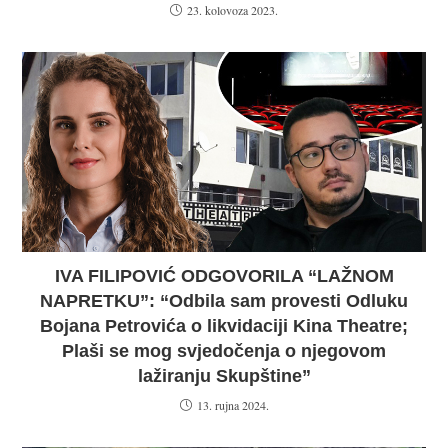
23. kolovoza 2023.
IVA FILIPOVIĆ ODGOVORILA “LAŽNOM
NAPRETKU”: “Odbila sam provesti Odluku
Bojana Petrovića o likvidaciji Kina Theatre;
Plaši se mog svjedočenja o njegovom
lažiranju Skupštine”
13. rujna 2024.