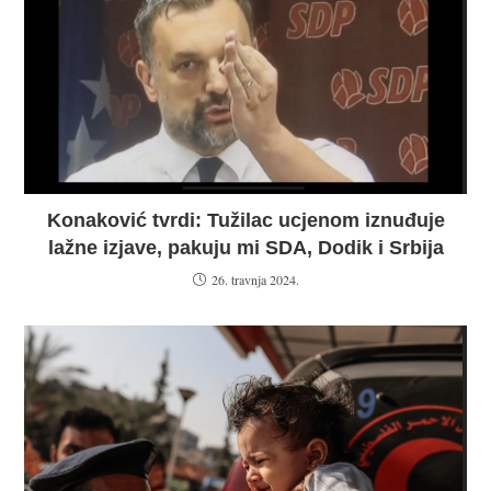
Konaković tvrdi: Tužilac ucjenom iznuđuje
lažne izjave, pakuju mi SDA, Dodik i Srbija
26. travnja 2024.