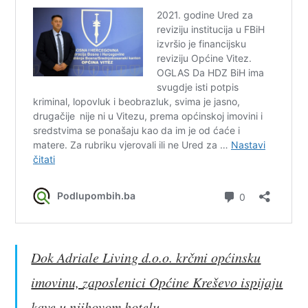
Dok Adriale Living d.o.o. krčmi općinsku
imovinu, zaposlenici Općine Kreševo ispijaju
kave u njihovom hotelu