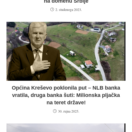
na domenu Srbije
2. studenoga 2023.
Općina Kreševo poklonila put – NLB banka
vratila, druga banka šuti: Milionska pljačka
na teret države!
30. rujna 2025.