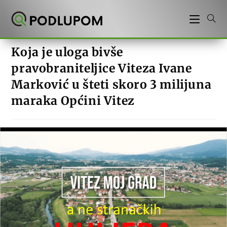
Preskoči
na
sadržaj
Koja je uloga bivše
pravobraniteljice Viteza Ivane
Marković u šteti skoro 3 milijuna
maraka Općini Vitez