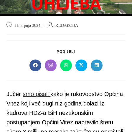
Objava
Autor
11. srpnja 2024.
REDAKCIJA
objavljena:
objave:
SHARE
PODIJELI
THIS
CONTENT
Opens
Opens
Opens
Opens
Opens
in
in
in
in
in
a
a
a
a
a
new
new
new
new
new
window
window
window
window
window
Jučer
smo pisali
kako je rukovodstvo Općina
Vitez koji već dugi niz godina dolazi iz
kadrova HDZ-a BiH nezakonskim
postupanjem Općini Vitez napravilo štetu
skoro 3 milijuna maraka tako što su opraštali