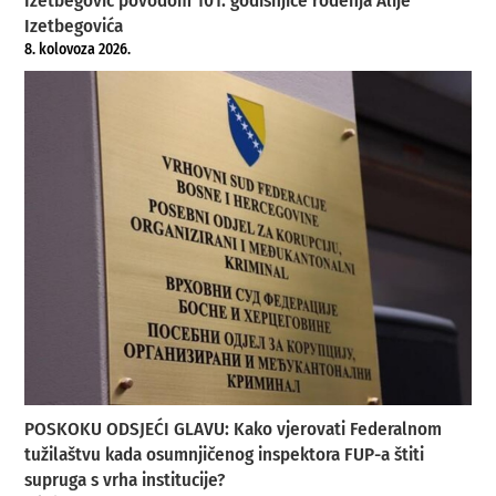
Izetbegović povodom 101. godišnjice rođenja Alije
Izetbegovića
8. kolovoza 2026.
POSKOKU ODSJEĆI GLAVU: Kako vjerovati Federalnom
tužilaštvu kada osumnjičenog inspektora FUP-a štiti
supruga s vrha institucije?