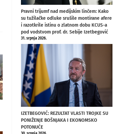
Pravni trijumf nad medijskim linčem: Kako
su tužilačke odluke srušile montirane afere
i razotkrile istinu o zlatnom dobu KCUS-a
pod vodstvom prof. dr. Sebije Izetbegović
31. srpnja 2026.
IZETBEGOVIĆ: REZULTAT VLASTI TROJKE SU
PONIŽENJE BOŠNJAKA I EKONOMSKO
POTONUĆE
30. srpnja 2026.