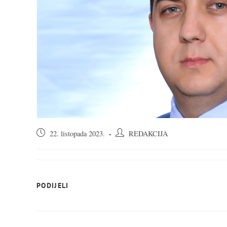
Objava
Autor
22. listopada 2023.
REDAKCIJA
objavljena:
objave:
SHARE
PODIJELI
THIS
CONTENT