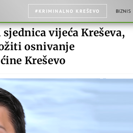
#KRIMINALNO KREŠEVO
BIZNIS
 sjednica vijeća Kreševa,
ožiti osnivanje
pćine Kreševo