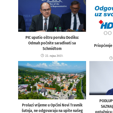
PIC uputio oštru poruku Dodiku:
Odmah počnite sarađivati sa
Priopćenje
Schmidtom
22. rujna 2023.
PODLUP
Prolazi vrijeme u Općini Novi Travnik
SAZNAJ
šutnja, ne odgovaraju na upite našeg
optužnicu 