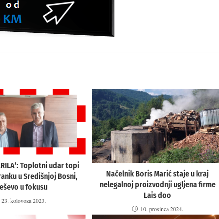
RILA’: Toplotni udar topi
Načelnik Boris Marić staje u kraj
ranku u Središnjoj Bosni,
nelegalnoj proizvodnji ugljena firme
eševo u fokusu
Lais doo
23. kolovoza 2023.
10. prosinca 2024.