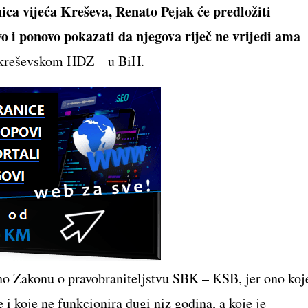
nica vijeća Kreševa, Renato Pejak će predložiti
 i ponovo pokazati da njegova riječ ne vrijedi ama
ih kreševskom HDZ – u BiH.
adno Zakonu o pravobraniteljstvu SBK – KSB, jer ono koj
i koje ne funkcionira dugi niz godina, a koje je