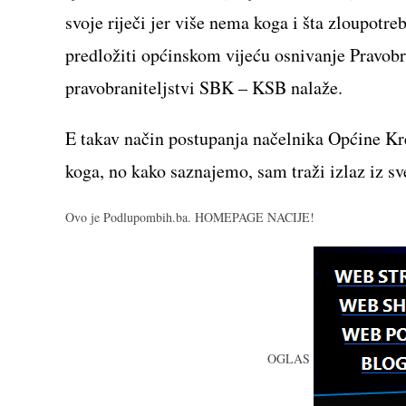
svoje riječi jer više nema koga i šta zloupotrebl
predložiti općinskom vijeću osnivanje Pravob
pravobraniteljstvi SBK – KSB nalaže.
E takav način postupanja načelnika Općine Kre
koga, no kako saznajemo, sam traži izlaz iz sv
Ovo je Podlupombih.ba. HOMEPAGE NACIJE!
OGLAS