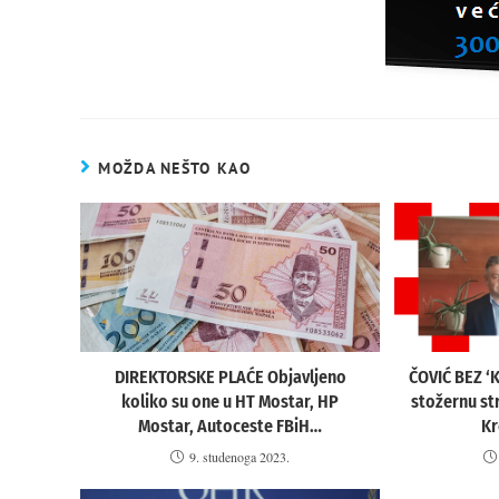
MOŽDA NEŠTO KAO
DIREKTORSKE PLAĆE Objavljeno
ČOVIĆ BEZ ‘K
koliko su one u HT Mostar, HP
stožernu st
Mostar, Autoceste FBiH…
Kr
9. studenoga 2023.