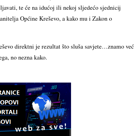
javati, te će na idućoj ili nekoj sljedećo sjednicij
ranitelja Općine Kreševo, a kako mu i Zakon o
ševo direktni je rezultat što sluša savjete…znamo već
ega, no nezna kako.