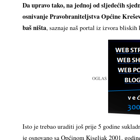
Da upravo tako, na jednoj od sljedećih sjed
osnivanje Pravobraniteljstva Općine Kreševo
baš ništa
, saznaje naš portal iz izvora blisk
OGLAS
Isto je trebao uraditi još prije 5 godine sukl
je osnovano sa Općinom Kiseljak 2001. godine 