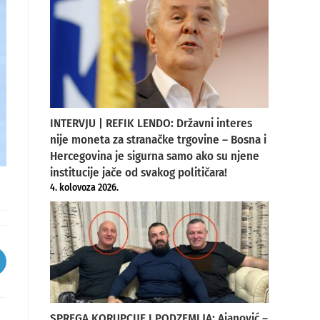
INTERVJU | REFIK LENDO: Državni interes
nije moneta za stranačke trgovine – Bosna i
Hercegovina je sigurna samo ako su njene
institucije jače od svakog političara!
4. kolovoza 2026.
pens
ew
indow
SPREGA KORUPCIJE I PODZEMLJA: Ajanović –