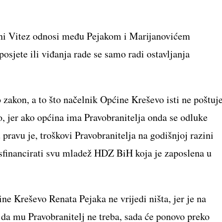
ćini Vitez odnosi među Pejakom i Marijanovićem
osjete ili viđanja rade se samo radi ostavljanja
o zakon, a to što načelnik Općine Kreševo isti ne poštuj
ugo, jer ako općina ima Pravobranitelja onda se odluke
pravu je, troškovi Pravobranitelja na godišnjoj razini
isfinancirati svu mladež HDZ BiH koja je zaposlena u
ne Kreševo Renata Pejaka ne vrijedi ništa, jer je na
da mu Pravobranitelj ne treba, sada će ponovo preko