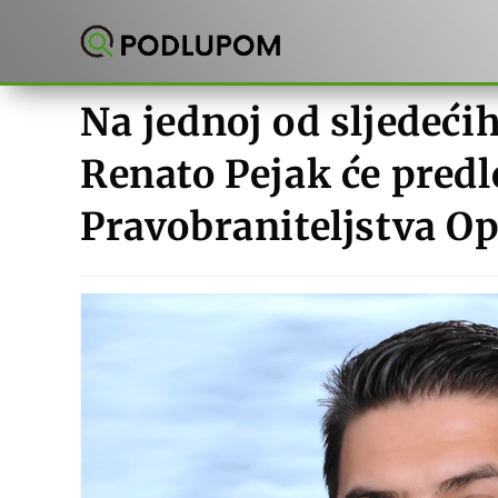
Preskoči
na
sadržaj
Na jednoj od sljedećih
Renato Pejak će predl
Pravobraniteljstva O