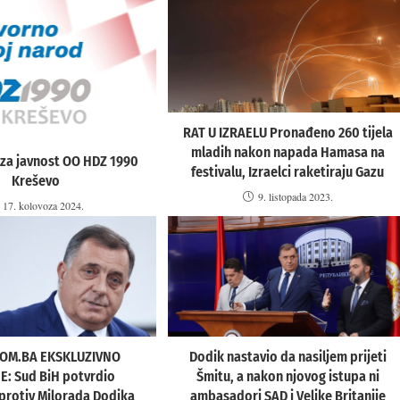
RAT U IZRAELU Pronađeno 260 tijela
mladih nakon napada Hamasa na
 za javnost OO HDZ 1990
festivalu, Izraelci raketiraju Gazu
Kreševo
9. listopada 2023.
17. kolovoza 2024.
OM.BA EKSKLUZIVNO
Dodik nastavio da nasiljem prijeti
E: Sud BiH potvrdio
Šmitu, a nakon njovog istupa ni
protiv Milorada Dodika
ambasadori SAD i Velike Britanije