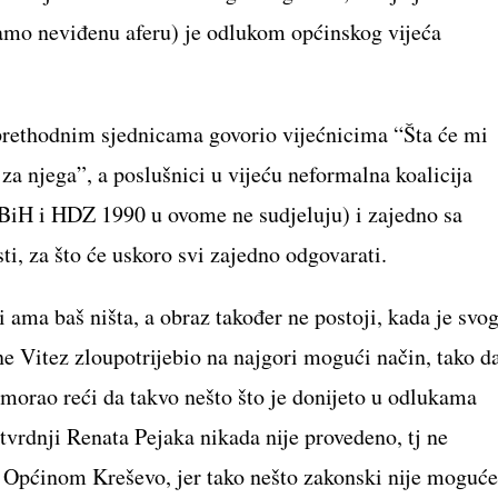
vamo neviđenu aferu) je odlukom općinskog vijeća
prethodnim sjednicama govorio vijećnicima “Šta će mi
a njega”, a poslušnici u vijeću neformalna koalicija
iH i HDZ 1990 u ovome ne sudjeluju) i zajedno sa
ti, za što će uskoro svi zajedno odgovarati.
i ama baš ništa, a obraz također ne postoji, kada je svo
ne Vitez zloupotrijebio na najgori mogući način, tako d
 morao reći da takvo nešto što je donijeto u odlukama
tvrdnji Renata Pejaka nikada nije provedeno, tj ne
 Općinom Kreševo, jer tako nešto zakonski nije moguće