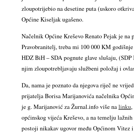
zloupotrijebio na desetine puta (uskoro otkri
Općine Kiseljak ugašeno.
Načelnik Općine Kreševo Renato Pejak je na 
Pravobranitelj, treba mi 100 000 KM godišnje z
HDZ BiH – SDA pognute glave slušaju, (SDP B
njim zloupotrebljavaju službeni položaj i ovlas
Da, nama je poznato da njegova riječ ne vrijed
prijatelja Borisa Marijanovića načelnika Opći
je g. Marijanović za Žurnal.info više na
linku
,
općinskog vijeća Kreševo, a na temelju lažnih 
postoji nikakav ugovor među Općinom Vitez i