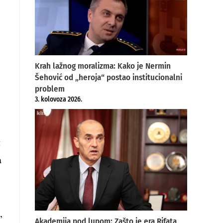
Krah lažnog moralizma: Kako je Nermin
Šehović od „heroja“ postao institucionalni
problem
3. kolovoza 2026.
g
a
,
Akademija pod lupom: Zašto je era Rifata