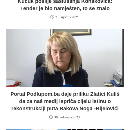
Kučuk poslije saslušanja Konakovića:
Tender je bio namješten, to se znalo
21. siječnja 2025.
Portal Podlupom.ba daje priliku Zlatici Kuliš
da za naš medij ispriča cijelu istinu o
rekonstrukciji puta Rakova Noga -Bijelovići
30. kolovoza 2023.