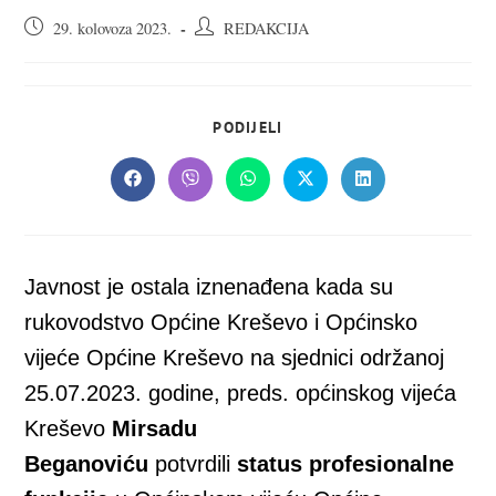
Objava
Autor
29. kolovoza 2023.
REDAKCIJA
objavljena:
objave:
SHARE
PODIJELI
THIS
CONTENT
Opens
Opens
Opens
Opens
Opens
in
in
in
in
in
a
a
a
a
a
new
new
new
new
new
window
window
window
window
window
Javnost je ostala iznenađena kada su
rukovodstvo Općine Kreševo i Općinsko
vijeće Općine Kreševo na sjednici održanoj
25.07.2023. godine, preds. općinskog vijeća
Kreševo
Mirsadu
Beganoviću
potvrdili
status profesionalne