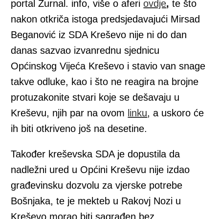
portal Žurnal. info, više o aferi
ovdje
,
te što
nakon otkriča istoga predsjedavajući Mirsad
Beganović iz SDA Kreševo nije ni do dan
danas sazvao izvanrednu sjednicu
Općinskog Vijeća Kreševo i stavio van snage
takve odluke, kao i što ne reagira na brojne
protuzakonite stvari koje se dešavaju u
Kreševu, njih par na ovom
linku
, a uskoro će
ih biti otkriveno još na desetine.
Također kreševska SDA je dopustila da
nadležni ured u Općini Kreševu nije izdao
građevinsku dozvolu za vjerske potrebe
Bošnjaka, te je mekteb u Rakovj Nozi u
Kreševo morao biti sagrađen bez