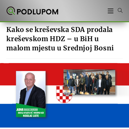
Preskoči
na
sadržaj
Kako se kreševska SDA prodala
kreševskom HDZ – u BiH u
malom mjestu u Srednjoj Bosni