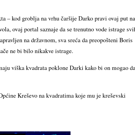
a – kod groblja na vrhu čaršije Darko pravi ovaj put n
la, ovaj portal saznaje da se trenutno vode istrage svi
 napravljen na državnom, sva sreća da preopošteni Boris
če ne bi bilo nikakve istrage.
aju viška kvadrata poklone Darki kako bi on mogao d
Općine Kreševo na kvadratima koje mu je kreševski