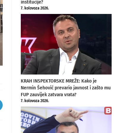
institucije?
7. kolovoza 2026.
KRAH INSPEKTORSKE MREŽE: Kako je
Nermin Šehović prevario javnost i zašto mu
FUP zauvijek zatvara vrata?
7. kolovoza 2026.
pens
ew
indow