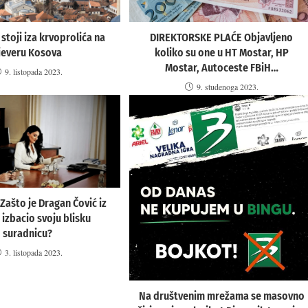
 stoji iza krvoprolića na
DIREKTORSKE PLAĆE Objavljeno
jeveru Kosova
koliko su one u HT Mostar, HP
Mostar, Autoceste FBiH…
9. listopada 2023.
9. studenoga 2023.
ašto je Dragan Čović iz
 izbacio svoju blisku
suradnicu?
3. listopada 2023.
Na društvenim mrežama se masovno