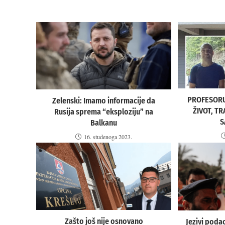
PROFESORU
Zelenski: Imamo informacije da
ŽIVOT, TR
Rusija sprema “eksploziju” na
S
Balkanu
16. studenoga 2023.
Zašto još nije osnovano
Jezivi poda