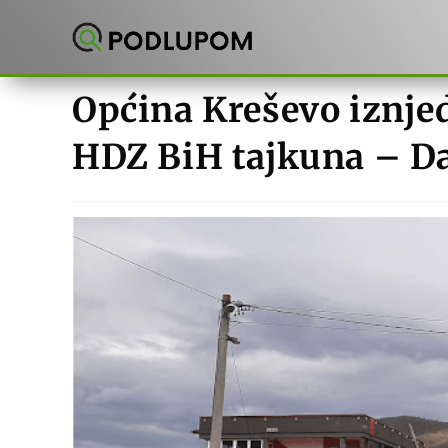
Preskoči
na
sadržaj
Općina Kreševo iznje
HDZ BiH tajkuna – D