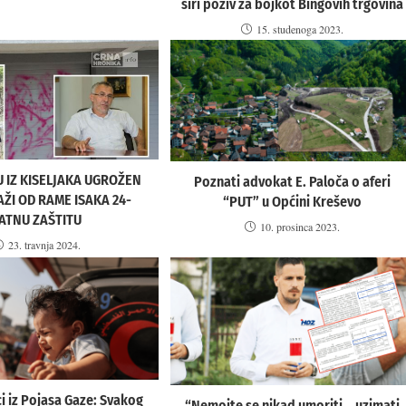
širi poziv za bojkot Bingovih trgovina
15. studenoga 2023.
 IZ KISELJAKA UGROŽEN
Poznati advokat E. Paloča o aferi
AŽI OD RAME ISAKA 24-
“PUT” u Općini Kreševo
ATNU ZAŠTITU
10. prosinca 2023.
23. travnja 2024.
ci iz Pojasa Gaze: Svakog
“Nemojte se nikad umoriti… uzimati