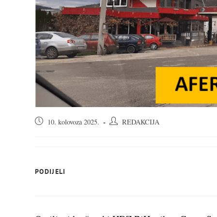
Objava
Autor
10. kolovoza 2025.
REDAKCIJA
objavljena:
objave:
SHARE
PODIJELI
THIS
CONTENT