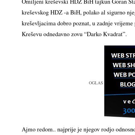
Omiljeni kreševski HDZ BiH tajkun Goran Stani
kreševskog HDZ -a BiH, polako al sigurno nj
kreševljacima dobro poznat, u zadnje vrijeme 
Kreševu odnedavno zovu “Darko Kvadrat”.
OGLAS
Ajmo redom.. najprije je njegov rodjo odnosno