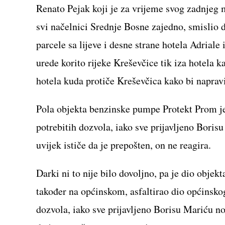
Renato Pejak koji je za vrijeme svog zadnjeg 
svi načelnici Srednje Bosne zajedno, smislio 
parcele sa lijeve i desne strane hotela Adriale
urede korito rijeke Kreševčice tik iza hotela 
hotela kuda protiče Kreševčica kako bi napravi
Pola objekta benzinske pumpe Protekt Prom j
potrebitih dozvola, iako sve prijavljeno Bori
uvijek ističe da je prepošten, on ne reagira.
Darki ni to nije bilo dovoljno, pa je dio obje
također na općinskom, asfaltirao dio općinsko
dozvola, iako sve prijavljeno Borisu Mariću n