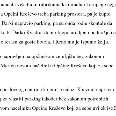
mandata više bio u rubrikama kriminala i korupcije neg
da Općini Kreševo treba parking prostora, pa je kupio
 i Darki napravio parking, pa su onda rodje skontale da
kako bi Darko Kvadrat dobio lijepo uredjeno podnožje iz
o terasu za goste hotela, i Reno mu je ispunio želju.
e napravljen na općinskom zemljjštu bez zakonom
su Mariću novom načelniku Općine Kreševo koji za sebe
kta poslovnog centra u kojem se nalazi Konzum napravio
g za vlastiti parking također bez zakonom potrebitih
ovom načelniku Općine Kreševo koji za sebe uvijek isti