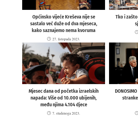
Općinsko vijeće Kreševa nije se
Tko i zašto
sastalo već duže od dva mjeseca,
s
kako saznajemo nema kvoruma
27. listopada 2023.
Mjesec dana od početka izraelskih
DONOSIMO Z
napada: Više od 10.000 ubijenih,
stranke
među njima 4.104 djece
7. studenoga 2023.