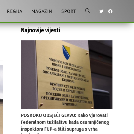
REGIJA
MAGAZIN
SPORT
Toggle
Najnovije vijesti
website
search
POSKOKU ODSJEĆI GLAVU: Kako vjerovati
Federalnom tužilaštvu kada osumnjičenog
inspektora FUP-a štiti supruga s vrha