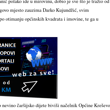
ć polako ide u mirovinu, dobio je sve što je tražio od
egovo mjesto zauzima Darko Kujundžić, svim
po otimanju općinskih kvadrata i imovine, te ga u
 nevino čaršijsko dijete biviši načelnik Općine Krešev