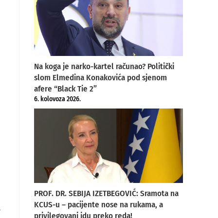
Na koga je narko-kartel računao? Politički
slom Elmedina Konakovića pod sjenom
afere “Black Tie 2”
6. kolovoza 2026.
PROF. DR. SEBIJA IZETBEGOVIĆ: Sramota na
KCUS-u – pacijente nose na rukama, a
o
privilegovani idu preko reda!