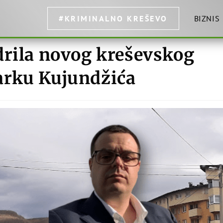
#KRIMINALNO KREŠEVO
BIZNIS
drila novog kreševskog
arku Kujundžića